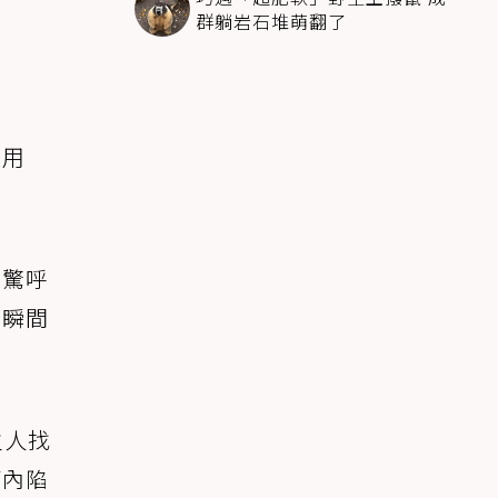
群躺岩石堆萌翻了
犬用
聲驚呼
就瞬間
主人找
廂內陷