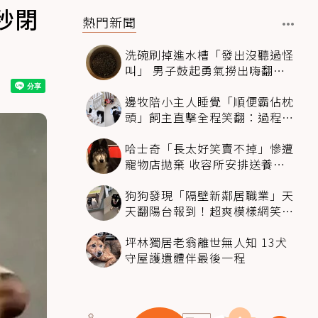
秒閉
熱門新聞
洗碗刷掉進水槽「發出沒聽過怪
叫」 男子鼓起勇氣撈出嗨翻：
超可愛
邊牧陪小主人睡覺「順便霸佔枕
頭」飼主直擊全程笑翻：過程絲
滑到太自然
哈士奇「長太好笑賣不掉」慘遭
寵物店拋棄 收容所安排送養活
動還是沒人要
狗狗發現「隔壁新鄰居職業」天
天翻陽台報到！超爽模樣網笑
翻：進到遊樂園
坪林獨居老翁離世無人知 13犬
守屋護遺體伴最後一程