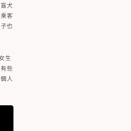
導盲犬
女乘客
男子也
女生
「有些
兩個人