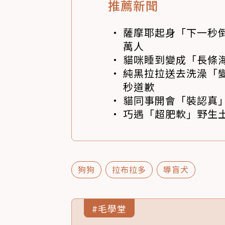
推薦新聞
薩摩耶起身「下一秒
萬人
貓咪睡到變成「長條
純黑拉拉送去洗澡「變
秒道歉
貓同事開會「裝認真」
巧遇「超肥軟」野生土
狗狗
拉布拉多
導盲犬
#毛學堂