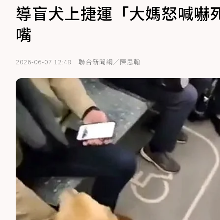
導盲犬上捷運「大媽怒喊嚇死
嘴
2026-06-07 12:48
聯合新聞網／陳思翰