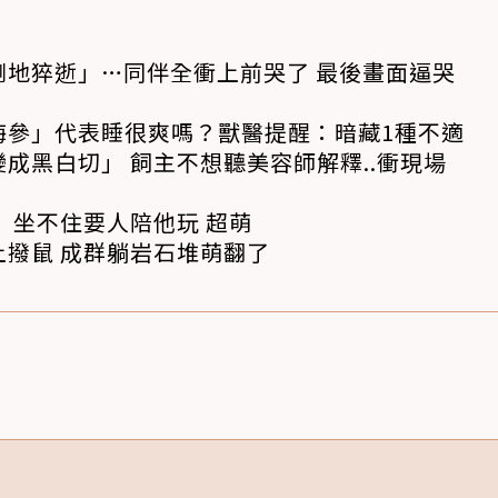
倒地猝逝」…同伴全衝上前哭了 最後畫面逼哭
海參」代表睡很爽嗎？獸醫提醒：暗藏1種不適
成黑白切」 飼主不想聽美容師解釋..衝現場
 坐不住要人陪他玩 超萌
撥鼠 成群躺岩石堆萌翻了