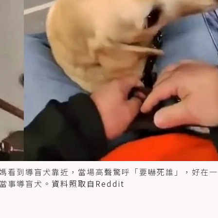
媽看到導盲犬靠近，當場高聲驚呼「要嚇死誰」，好在一
當事導盲犬。
資料照取自Reddit