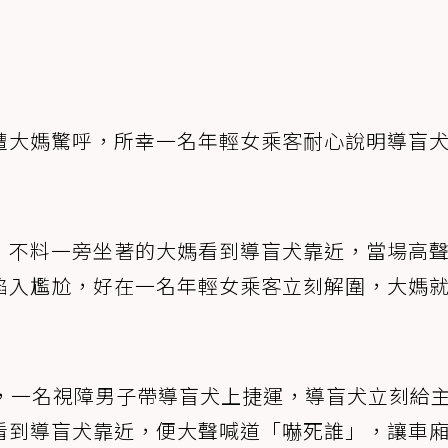
遭大媽驚呼，所幸一名年輕女乘客耐心說明導盲
，不料一旁坐著的大媽看到導盲犬靠近，當場高
陷入尷尬，好在一名年輕女乘客立刻解圍，大媽
，一名視障男子帶導盲犬上捷運，導盲犬立刻給
看到導盲犬靠近，便大聲喊道「嚇死誰」，讓車