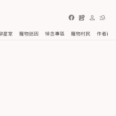
聊星室
寵物迷因
悼念專區
寵物村民
作者群