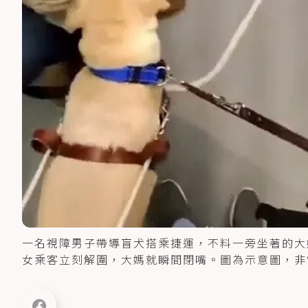
一名視障男子帶導盲犬搭乘捷運，不料一旁坐著的大
女乘客立刻解圍，大媽就瞬間閉嘴。圖為示意圖，非