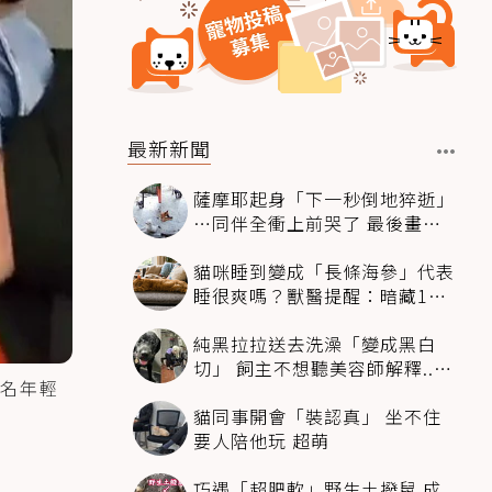
最新新聞
薩摩耶起身「下一秒倒地猝逝」
…同伴全衝上前哭了 最後畫面
逼哭萬人
貓咪睡到變成「長條海參」代表
睡很爽嗎？獸醫提醒：暗藏1種
不適
純黑拉拉送去洗澡「變成黑白
切」 飼主不想聽美容師解釋..衝
名年輕
現場秒道歉
貓同事開會「裝認真」 坐不住
要人陪他玩 超萌
巧遇「超肥軟」野生土撥鼠 成