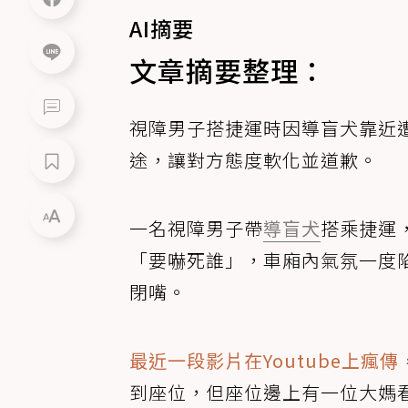
AI摘要
文章摘要整理：
視障男子搭捷運時因導盲犬靠近
途，讓對方態度軟化並道歉。
一名視障男子帶
導盲犬
搭乘捷運
「要嚇死誰」，車廂內氣氛一度
閉嘴。
最近一段影片在Youtube上瘋傳
到座位，但座位邊上有一位大媽