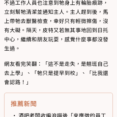
不過工作人員也注意到牠身上有輪胎痕跡，
立刻幫牠清潔並通知主人。主人趕到後，馬
上帶牠去獸醫檢查，幸好只有輕微擦傷，沒
有大礙。隔天，皮特又若無其事地回到日托
中心，繼續和朋友玩耍，感覺什麼事都沒發
生過。
網友看完笑翻：「這不是走失，是翹班自己
去上學」、「牠只是提早到校」、「比我還
會認路！」
推薦新聞
酒吧老闆收編浪喵後「來應徵的員工