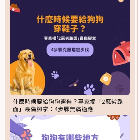
什麼時候要給狗狗穿鞋？專家揭「2惡劣路
面」最傷腳掌：4步驟無痛適應