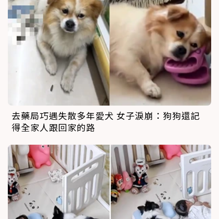
去藥局巧遇失散多年愛犬 女子淚崩：狗狗還記
得全家人跟回家的路