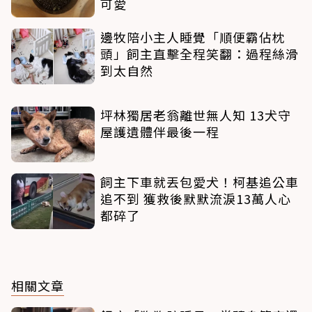
可愛
邊牧陪小主人睡覺「順便霸佔枕
頭」飼主直擊全程笑翻：過程絲滑
到太自然
坪林獨居老翁離世無人知 13犬守
屋護遺體伴最後一程
飼主下車就丟包愛犬！柯基追公車
追不到 獲救後默默流淚13萬人心
都碎了
相關文章