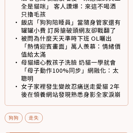
全是貓咪」 客人讚爆：來這不喝酒
只擼毛孩
飯店「狗狗陪睡員」當隨身管家還有
罐罐小費 訂房搶破頭網友卻戰翻了
被問為什麼天天準時下班 OL曬出
「熱情迎賓畫面」萬人羨慕：情緒價
值給太滿
母貓細心教孩子洗臉 奶貓一學就會
「母子動作100%同步」網融化：太
聰明
女子家裡發生變故忍痛送走愛貓 2年
後在領養網站發現熟悉身影全家淚崩
狗狗
走失