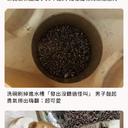
洗碗刷掉進水槽「發出沒聽過怪叫」 男子鼓起
勇氣撈出嗨翻：超可愛