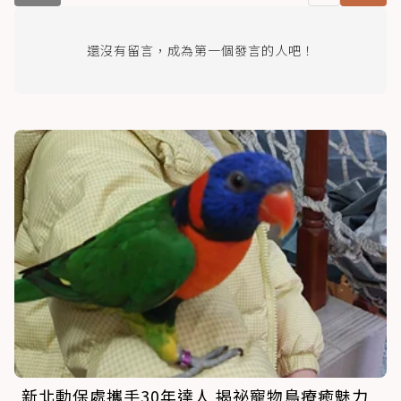
還沒有留言，成為第一個發言的人吧！
新北動保處攜手30年達人 揭祕寵物鳥療癒魅力