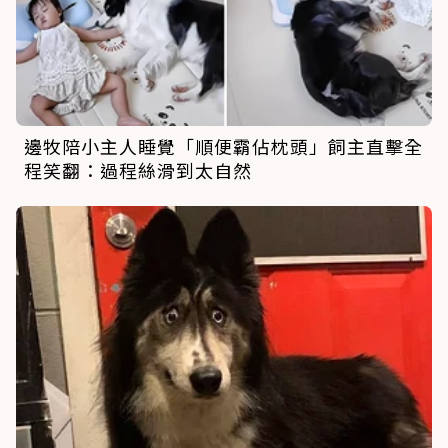
邊牧陪小主人睡覺「順便霸佔枕頭」飼主直擊全
程笑翻：過程絲滑到太自然