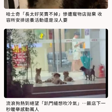
哈士奇「長太好笑賣不掉」慘遭寵物店拋棄 收
容所安排送養活動還是沒人要
流浪狗熱到絕望「趴門縫想吹冷氣」…飯店下一
秒暖舉感動萬人