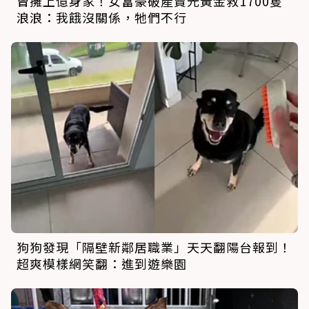
曾擁上億身家！女富豪破產賣光黃金救1700隻
浪浪：我餓沒關係，牠們不行
狗狗發現「隔壁新鄰居職業」天天翻陽台報到！
超爽模樣網笑翻：進到遊樂園