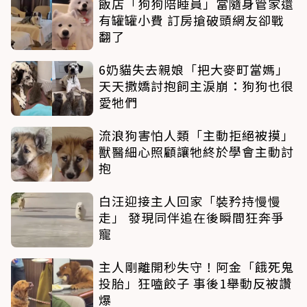
飯店「狗狗陪睡員」當隨身管家還
有罐罐小費 訂房搶破頭網友卻戰
翻了
6奶貓失去親娘「把大麥町當媽」
天天撒嬌討抱飼主淚崩：狗狗也很
愛牠們
流浪狗害怕人類「主動拒絕被摸」
獸醫細心照顧讓牠終於學會主動討
抱
白汪迎接主人回家「裝矜持慢慢
走」 發現同伴追在後瞬間狂奔爭
寵
主人剛離開秒失守！阿金「餓死鬼
投胎」狂嗑餃子 事後1舉動反被讚
爆