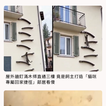
屋外牆釘滿木條直通三樓 竟是飼主打造「貓咪
專屬回家捷徑」鄰居看傻