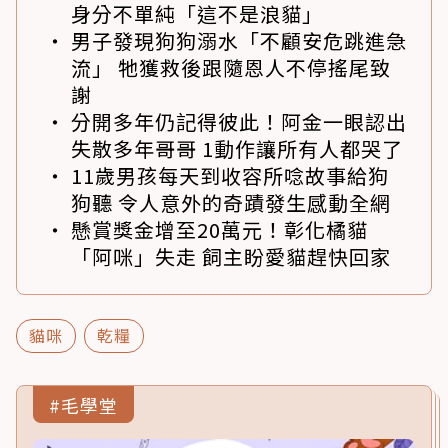
身分不單純「這不是浪貓」
男子發現狗狗溺水「不顧安危跳進急
流」 牠獲救後跟隨恩人不停搖尾致
謝
分開多年仍記得彼此！阿金一眼認出
失散多年哥哥 1動作讓所有人都哭了
11歲男孩每天到收容所唸故事給狗
狗聽 令人意外的奇蹟發生感動全網
懸賞獎金增至20萬元！彰化橘貓
「阿咪」失走 飼主盼愛貓趕快回家
貓咪
乾糧
#毛學堂