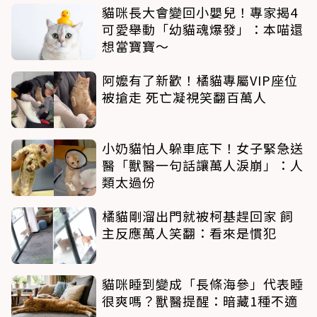
貓咪長大會變回小嬰兒！專家揭4
可愛舉動「幼貓魂爆發」：本喵還
想當寶寶～
阿嬤有了新歡！橘貓專屬VIP座位
被搶走 死亡凝視笑翻百萬人
小奶貓怕人躲車底下！女子緊急送
醫「獸醫一句話讓萬人淚崩」：人
類太過份
橘貓剛溜出門就被柯基趕回家 飼
主反應萬人笑翻：看來是慣犯
貓咪睡到變成「長條海參」代表睡
很爽嗎？獸醫提醒：暗藏1種不適