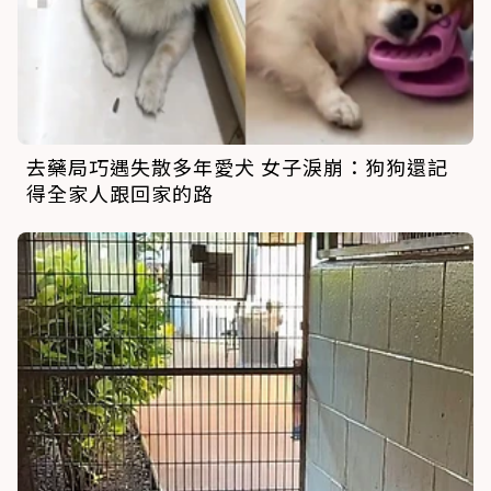
去藥局巧遇失散多年愛犬 女子淚崩：狗狗還記
得全家人跟回家的路