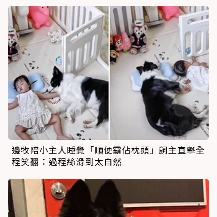
邊牧陪小主人睡覺「順便霸佔枕頭」飼主直擊全
程笑翻：過程絲滑到太自然