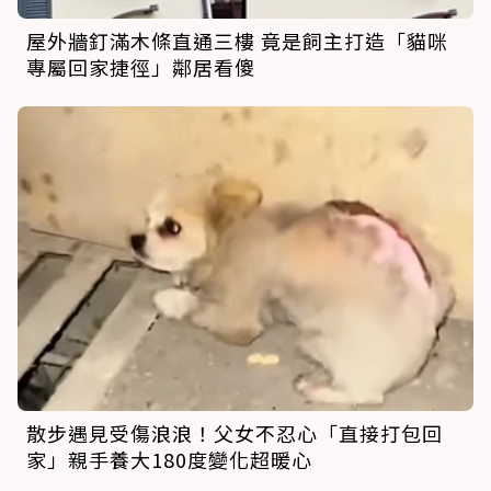
屋外牆釘滿木條直通三樓 竟是飼主打造「貓咪
專屬回家捷徑」鄰居看傻
散步遇見受傷浪浪！父女不忍心「直接打包回
家」親手養大180度變化超暖心