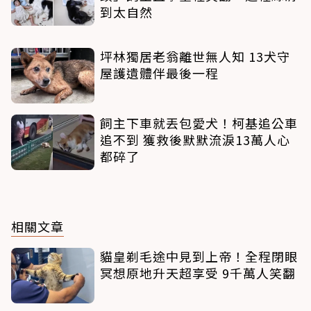
到太自然
坪林獨居老翁離世無人知 13犬守
屋護遺體伴最後一程
飼主下車就丟包愛犬！柯基追公車
追不到 獲救後默默流淚13萬人心
都碎了
相關文章
貓皇剃毛途中見到上帝！全程閉眼
冥想原地升天超享受 9千萬人笑翻