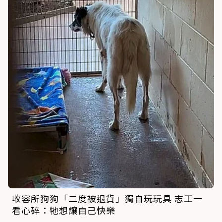
收容所狗狗「二度被退貨」獨自玩玩具 志工一
看心碎：牠想讓自己快樂