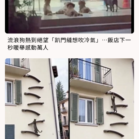
流浪狗熱到絕望「趴門縫想吹冷氣」…飯店下一
秒暖舉感動萬人