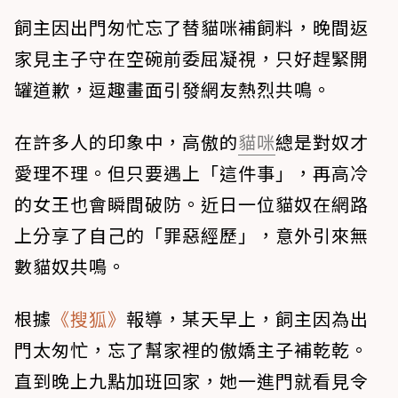
飼主因出門匆忙忘了替貓咪補飼料，晚間返
家見主子守在空碗前委屈凝視，只好趕緊開
罐道歉，逗趣畫面引發網友熱烈共鳴。
在許多人的印象中，高傲的
貓咪
總是對奴才
愛理不理。但只要遇上「這件事」，再高冷
的女王也會瞬間破防。近日一位貓奴在網路
上分享了自己的「罪惡經歷」，意外引來無
數貓奴共鳴。
根據
《搜狐》
報導，某天早上，飼主因為出
門太匆忙，忘了幫家裡的傲嬌主子補乾乾。
直到晚上九點加班回家，她一進門就看見令