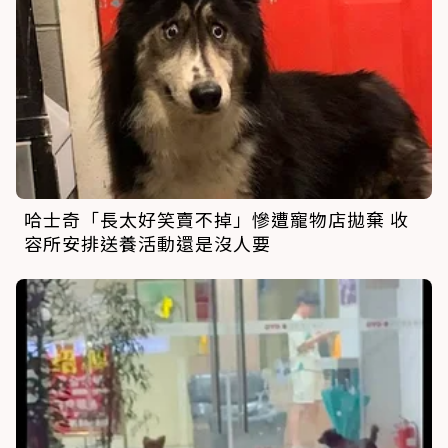
哈士奇「長太好笑賣不掉」慘遭寵物店拋棄 收
容所安排送養活動還是沒人要