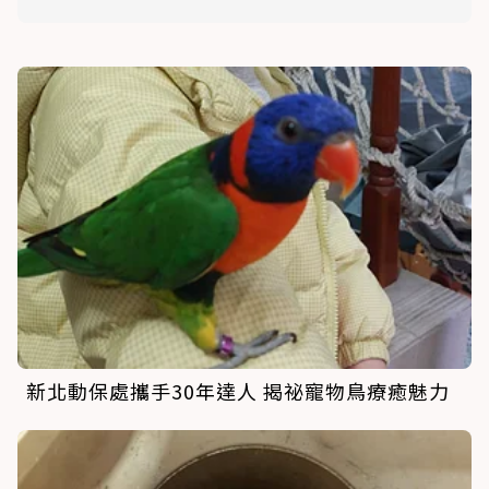
新北動保處攜手30年達人 揭祕寵物鳥療癒魅力