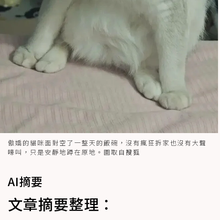
傲嬌的貓咪面對空了一整天的飯碗，沒有瘋狂拆家也沒有大聲
嚎叫，只是安靜地蹲在原地。圖取自
搜狐
AI摘要
文章摘要整理：