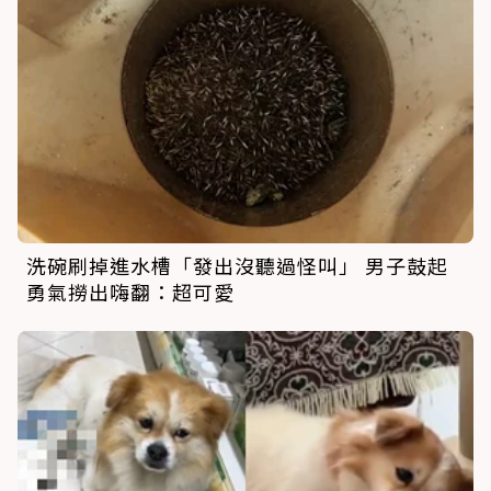
洗碗刷掉進水槽「發出沒聽過怪叫」 男子鼓起
勇氣撈出嗨翻：超可愛