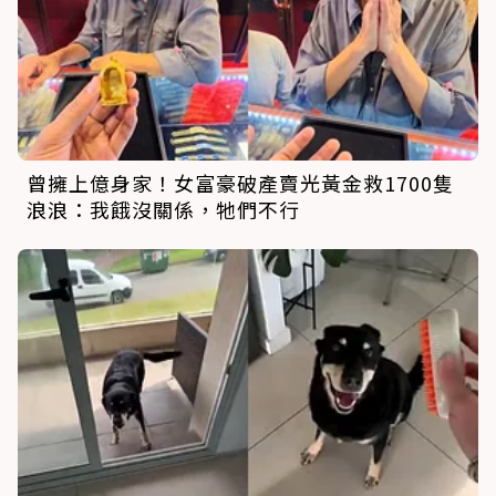
曾擁上億身家！女富豪破產賣光黃金救1700隻
浪浪：我餓沒關係，牠們不行