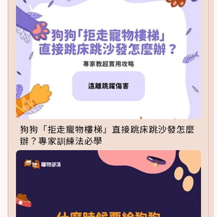
狗狗「拒走寵物樓梯」直接跳床跳沙發怎麼
辦？專家訓練法必學