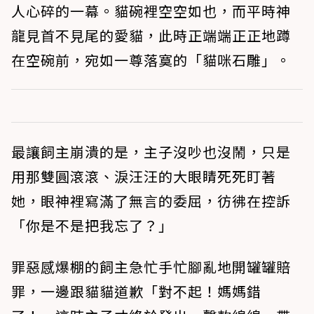
人心碎的一幕。貓碗裡空空如也，而平時神
龍見首不見尾的愛貓，此時正端端正正地蹲
在空碗前，宛如一尊落寞的「貓咪石雕」。
最讓飼主崩潰的是，主子沒吵也沒鬧，只是
用那雙圓滾滾、淚汪汪的大眼睛死死盯著
她，眼神裡寫滿了無言的委屈，彷彿在控訴
「你是不是把我忘了？」
罪惡感爆棚的飼主急忙手忙腳亂地開罐罐賠
罪，一邊跟貓貓道歉「對不起！媽媽錯