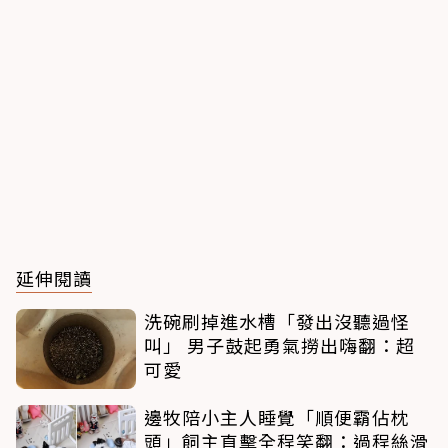
延伸閱讀
洗碗刷掉進水槽「發出沒聽過怪
叫」 男子鼓起勇氣撈出嗨翻：超
可愛
邊牧陪小主人睡覺「順便霸佔枕
頭」飼主直擊全程笑翻：過程絲滑