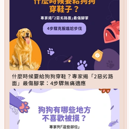
什麼時候要給狗狗穿鞋？專家揭「2惡劣路
面」最傷腳掌：4步驟無痛適應