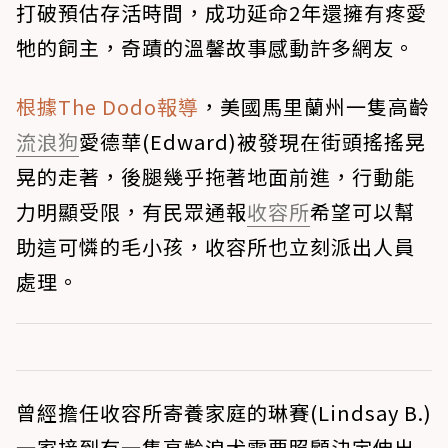
打破預估存活時間，成功延命2年還擁有疼愛
牠的飼主，奇蹟的溫馨故事感動許多網友。
根據The Dodo報導
，美國馬里蘭州一隻高齡
流浪狗
愛德華(Edward)被發現在街頭搖搖晃
晃的走著，後腿幾乎拖著地面前進，行動能
力明顯受限，有民眾通報
收容所
希望可以幫
助這可憐的毛小孩，收容所也立刻派出人員
處理。
曾經擔任收容所寄養家庭的琳賽(Lindsay B.)
一家接到有一隻高齡浪犬需要照顧決定伸出