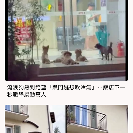
流浪狗熱到絕望「趴門縫想吹冷氣」…飯店下一
秒暖舉感動萬人