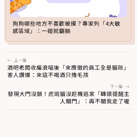
狗狗哪些地方不喜歡被摸？專家列「4大敏
感區域」：一碰就翻臉
←
上一篇
酒吧老闆收編浪喵後「來應徵的員工全是貓咪」
客人讚爆：來這不喝酒只擼毛孩
下一篇
→
發現大門沒鎖！虎斑貓沒趁機逃家「轉頭提醒主
人關門」：再不關我走了喔