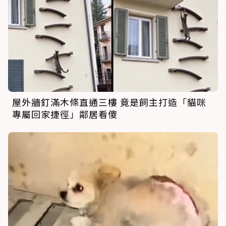
屋外牆釘滿木條直通三樓 竟是飼主打造「貓咪
專屬回家捷徑」鄰居看傻