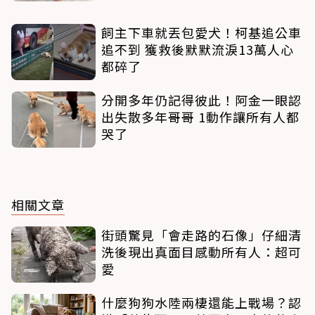
飼主下車就丟包愛犬！柯基追公車
追不到 獲救後默默流淚13萬人心
都碎了
分開多年仍記得彼此！阿金一眼認
出失散多年哥哥 1動作讓所有人都
哭了
相關文章
街頭驚見「會走路的石像」仔細清
洗後現出真面目感動所有人：超可
愛
什麼狗狗水陸兩棲還能上戰場？認