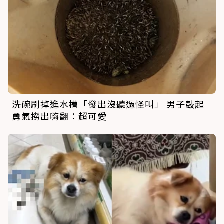
洗碗刷掉進水槽「發出沒聽過怪叫」 男子鼓起
勇氣撈出嗨翻：超可愛