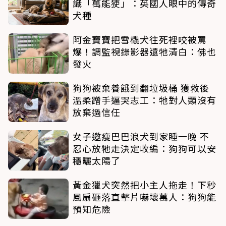
識「萬能㹴」：英國人眼中的傳奇
犬種
阿金寶寶把雪橇犬往死裡咬被罵
爆！調監視錄影器還牠清白：佛也
發火
狗狗被棄養餓到翻垃圾桶 獲救後
溫柔蹭手逼哭志工：牠對人類沒有
放棄過信任
女子邀瘦巴巴浪犬到家睡一晚 不
忍心放牠走決定收編：狗狗可以安
穩曬太陽了
黃金獵犬突然把小主人拖走！下秒
風扇砸落直擊片嚇壞萬人：狗狗能
預知危險