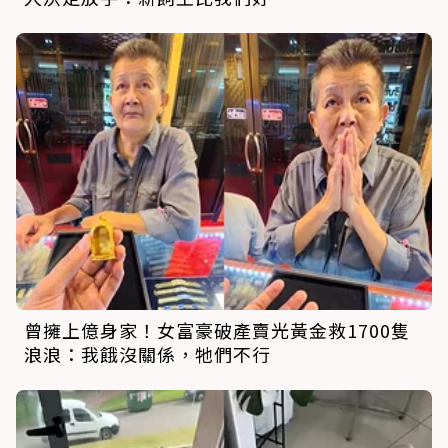
曾擁上億身家！女富豪破產賣光黃金救1700隻
浪浪：我餓沒關係，牠們不行