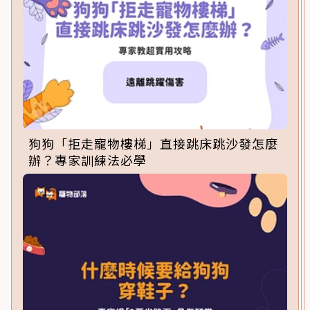
狗狗「拒走寵物樓梯」直接跳床跳沙發怎麼
辦？專家訓練法必學