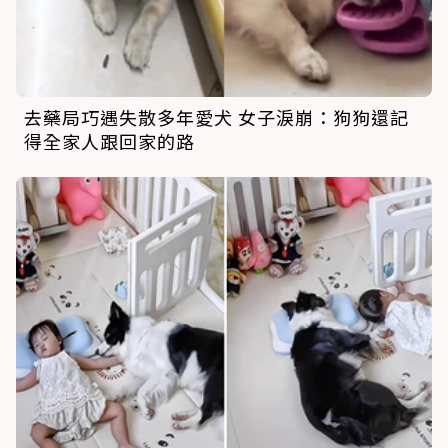
去藥局巧遇失散多年愛犬 女子淚崩：狗狗還記
得全家人跟回家的路