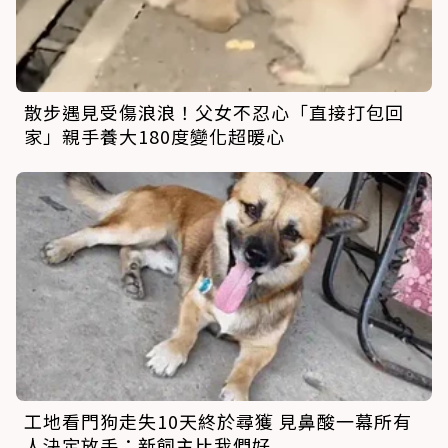
散步遇見受傷浪浪！父女不忍心「直接打包回
家」親手養大180度變化超暖心
工地看門狗走失10天終於尋獲 見鼻酸一幕所有
人決定放手：新飼主比我們好