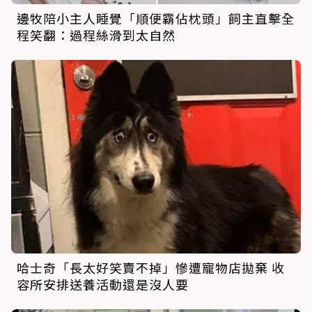
邊牧陪小主人睡覺「順便霸佔枕頭」飼主直擊全
程笑翻：過程絲滑到太自然
哈士奇「長太好笑賣不掉」慘遭寵物店拋棄 收
容所安排送養活動還是沒人要