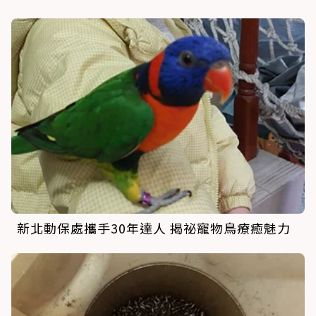
新北動保處攜手30年達人 揭祕寵物鳥療癒魅力