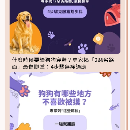
什麼時候要給狗狗穿鞋？專家揭「2惡劣路
面」最傷腳掌：4步驟無痛適應