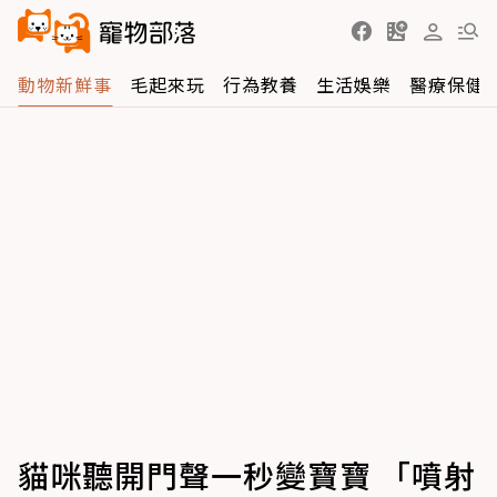
動物新鮮事
毛起來玩
行為教養
生活娛樂
醫療保健
貓咪聽開門聲一秒變寶寶 「噴射