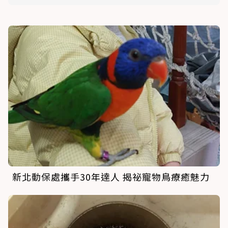
新北動保處攜手30年達人 揭祕寵物鳥療癒魅力