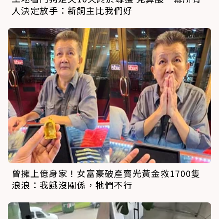
人決定放手：新飼主比我們好
曾擁上億身家！女富豪破產賣光黃金救1700隻
浪浪：我餓沒關係，牠們不行