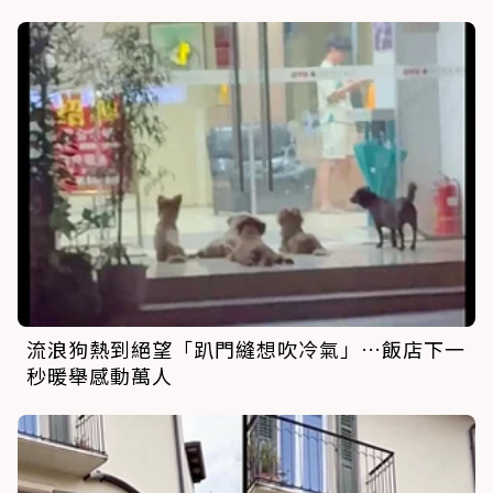
流浪狗熱到絕望「趴門縫想吹冷氣」…飯店下一
秒暖舉感動萬人