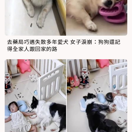
去藥局巧遇失散多年愛犬 女子淚崩：狗狗還記
得全家人跟回家的路