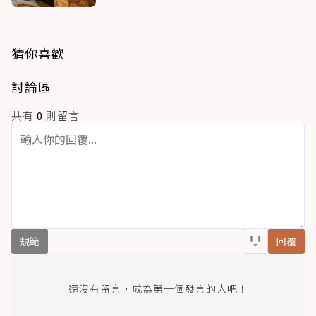
猜你喜歡
討論區
共有
0
則留言
規範
回覆
還沒有留言，成為第一個發言的人吧！