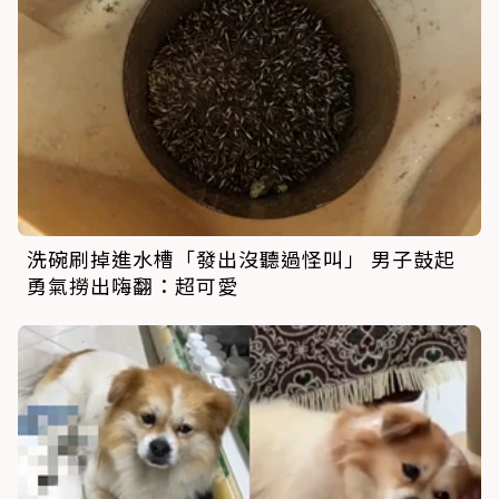
洗碗刷掉進水槽「發出沒聽過怪叫」 男子鼓起
勇氣撈出嗨翻：超可愛