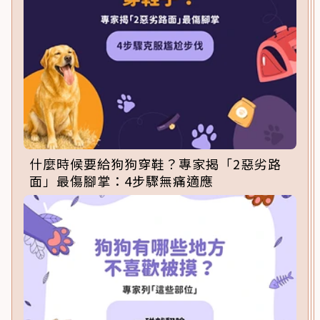
什麼時候要給狗狗穿鞋？專家揭「2惡劣路
面」最傷腳掌：4步驟無痛適應