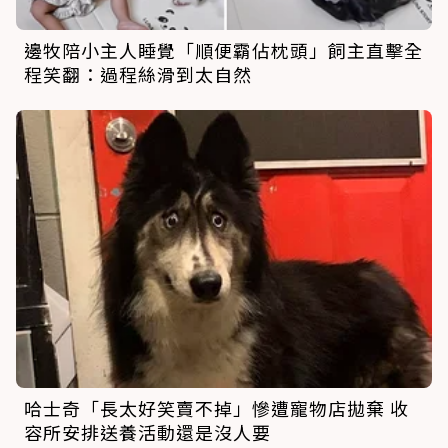
邊牧陪小主人睡覺「順便霸佔枕頭」飼主直擊全
程笑翻：過程絲滑到太自然
哈士奇「長太好笑賣不掉」慘遭寵物店拋棄 收
容所安排送養活動還是沒人要