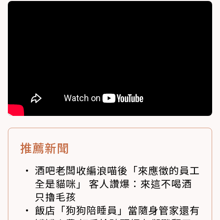
推薦新聞
酒吧老闆收編浪喵後「來應徵的員工
全是貓咪」 客人讚爆：來這不喝酒
只擼毛孩
飯店「狗狗陪睡員」當隨身管家還有