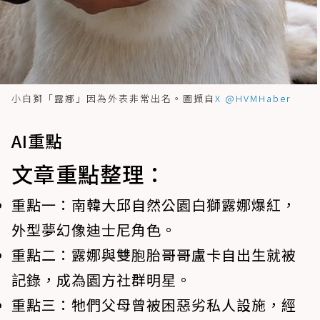
小白獅「露娜」因為外表非常出名。圖擷自
X @HVMHaber
AI重點
文章重點整理：
重點一：
南韓大邱自然公園白獅露娜爆紅，
外型夢幻像迪士尼角色。
重點二：
露娜與雙胞胎哥哥盧卡自出生就被
記錄，成為園方社群明星。
重點三：
牠們父母曾被困惡劣私人設施，經