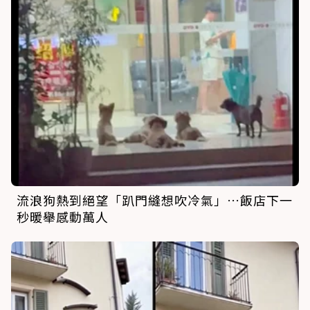
流浪狗熱到絕望「趴門縫想吹冷氣」…飯店下一
秒暖舉感動萬人