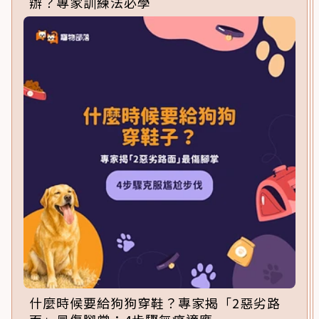
辦？專家訓練法必學
什麼時候要給狗狗穿鞋？專家揭「2惡劣路