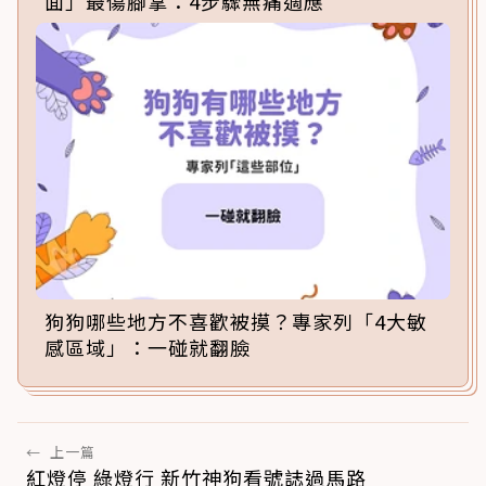
面」最傷腳掌：4步驟無痛適應
狗狗哪些地方不喜歡被摸？專家列「4大敏
感區域」：一碰就翻臉
←
上一篇
紅燈停 綠燈行 新竹神狗看號誌過馬路