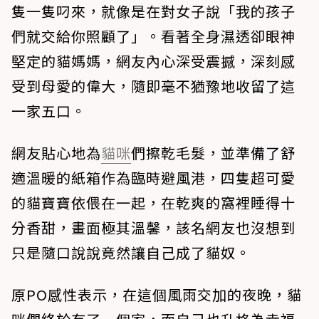
隻一隻叼來，就像是在對女子說「我的孩子
們就交給你照顧了」。看著全身濕透卻眼神
堅定的貓媽媽，網友內心深受震撼，深刻感
受到母愛的偉大，隨即毫不猶豫地收留了這
一家五口。
網友貼心地為
貓咪
們擦乾毛髮，並準備了舒
適溫暖的紙箱作為臨時避風港，四隻超可愛
的貓寶寶依偎在一起，在乾爽的窩裡睡得十
分香甜，畫面極其溫馨，該名網友也沒想到
只是隨口說說竟然讓自己成了貓奴。
原PO感性表示，在這個風雨交加的夜晚，貓