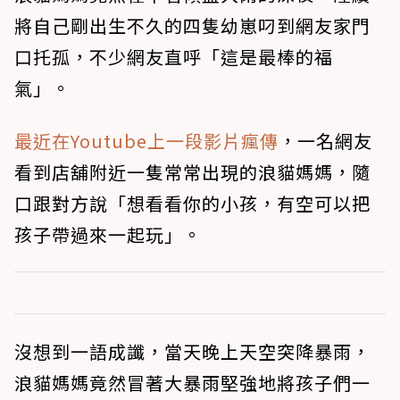
將自己剛出生不久的四隻幼崽叼到網友家門
口托孤，不少網友直呼「這是最棒的福
氣」。
最近在Youtube上一段影片瘋傳
，一名網友
看到店舖附近一隻常常出現的浪貓媽媽，隨
口跟對方說「想看看你的小孩，有空可以把
孩子帶過來一起玩」。
沒想到一語成讖，當天晚上天空突降暴雨，
浪貓媽媽竟然冒著大暴雨堅強地將孩子們一