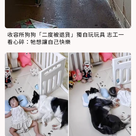
收容所狗狗「二度被退貨」獨自玩玩具 志工一
看心碎：牠想讓自己快樂