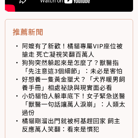
推薦新聞
阿嬤有了新歡！橘貓專屬VIP座位被
搶走 死亡凝視笑翻百萬人
狗狗突然躲起來是怎麼了？獸醫指
「先注意這3個細節」：未必是害怕
好想養一隻黃金獵犬？「犬界暖男飼
養手冊」相處祕訣與現實面必看
小奶貓怕人躲車底下！女子緊急送醫
「獸醫一句話讓萬人淚崩」：人類太
過份
橘貓剛溜出門就被柯基趕回家 飼主
反應萬人笑翻：看來是慣犯