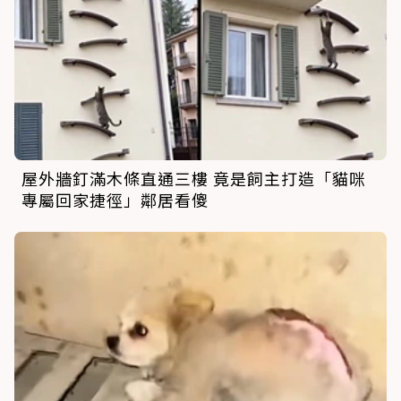
屋外牆釘滿木條直通三樓 竟是飼主打造「貓咪
專屬回家捷徑」鄰居看傻