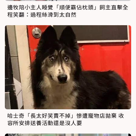
邊牧陪小主人睡覺「順便霸佔枕頭」飼主直擊全
程笑翻：過程絲滑到太自然
哈士奇「長太好笑賣不掉」慘遭寵物店拋棄 收
容所安排送養活動還是沒人要