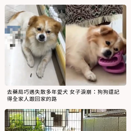
去藥局巧遇失散多年愛犬 女子淚崩：狗狗還記
得全家人跟回家的路