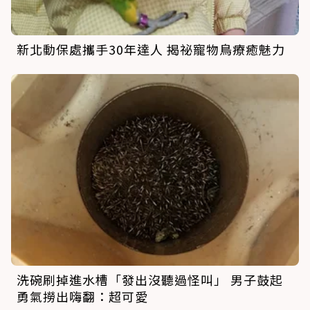
新北動保處攜手30年達人 揭祕寵物鳥療癒魅力
洗碗刷掉進水槽「發出沒聽過怪叫」 男子鼓起
勇氣撈出嗨翻：超可愛