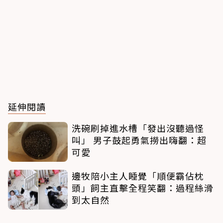
延伸閱讀
洗碗刷掉進水槽「發出沒聽過怪
叫」 男子鼓起勇氣撈出嗨翻：超
可愛
邊牧陪小主人睡覺「順便霸佔枕
頭」飼主直擊全程笑翻：過程絲滑
到太自然