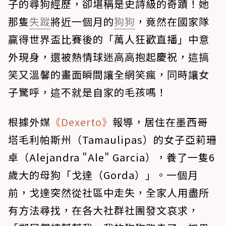
子的尋狗經歷，卻堪稱是史詩級的奇蹟！她
那隻
失蹤
將近一個月的
狗狗
，竟然在國家隊
贏得世界盃比賽後的「萬人狂歡直播」中意
外現身，還被熱情球迷高高抱起慶祝，這搞
笑又溫馨的畫面瞬間讓全網笑瘋，同時讓女
子驚呼，這不就是自家的毛孩嗎！
根據外媒
《Dexerto》
報導，居住在墨西哥
塔毛利帕斯州（Tamaulipas）的女子亞莉珊
卓（Alejandra "Ale" Garcia），養了一隻6
歲大的母狗「戈達（Gorda）」。一個月
前，戈達突然從社區中走失，全家人用盡所
有方法尋找，在各大社群社團發文哀求，