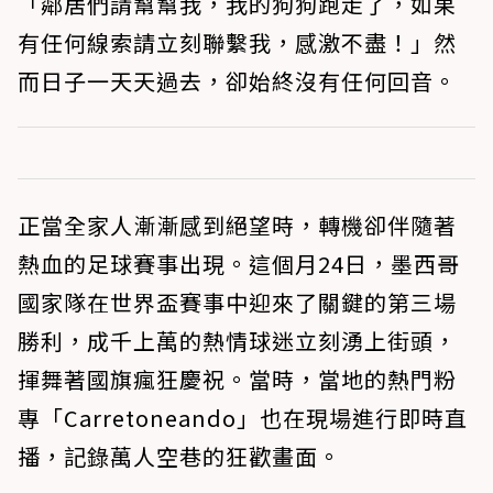
「鄰居們請幫幫我，我的狗狗跑走了，如果
有任何線索請立刻聯繫我，感激不盡！」然
而日子一天天過去，卻始終沒有任何回音。
正當全家人漸漸感到絕望時，轉機卻伴隨著
熱血的足球賽事出現。這個月24日，墨西哥
國家隊在世界盃賽事中迎來了關鍵的第三場
勝利，成千上萬的熱情球迷立刻湧上街頭，
揮舞著國旗瘋狂慶祝。當時，當地的熱門粉
專「Carretoneando」也在現場進行即時直
播，記錄萬人空巷的狂歡畫面。