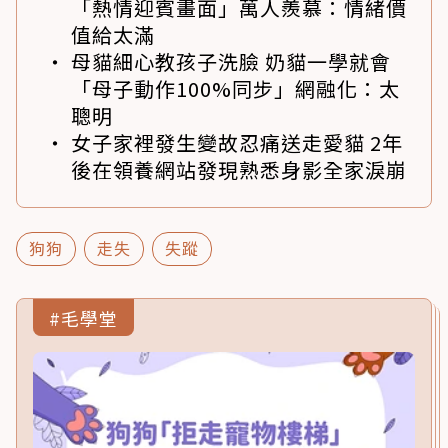
「熱情迎賓畫面」萬人羨慕：情緒價
值給太滿
母貓細心教孩子洗臉 奶貓一學就會
「母子動作100%同步」網融化：太
聰明
女子家裡發生變故忍痛送走愛貓 2年
後在領養網站發現熟悉身影全家淚崩
狗狗
走失
失蹤
#毛學堂