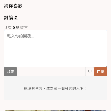
猜你喜歡
討論區
共有
0
則留言
規範
回覆
還沒有留言，成為第一個發言的人吧！