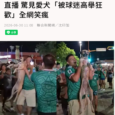
直播 驚見愛犬「被球迷高舉狂
歡」全網笑瘋
2026-06-30 11:08
聯合新聞網／沈印加