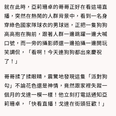
就在此時，亞莉珊卓的哥哥正好在看這場直
播，突然在熱鬧的人群背景中，看到一名身
穿綠色國家隊球衣的男球迷，正把一隻狗狗
高高抱在胸前，跟著人群一邊跳躍一邊大喊
口號，而一旁的攝影師還一邊拍攝一邊開玩
笑調侃，「看啊！今天連狗狗都出來慶祝
了！」
哥哥揉了揉眼睛，震驚地發現這隻「派對狗
勾」不論花色還是神情，竟然跟家裡失蹤一
個月的戈達一模一樣！他立刻打電話通知亞
莉珊卓，「快看直播！戈達在街頭狂歡！」