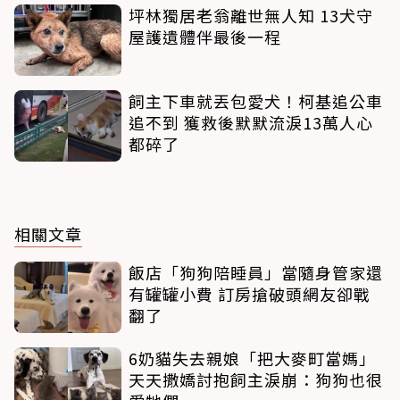
坪林獨居老翁離世無人知 13犬守
屋護遺體伴最後一程
飼主下車就丟包愛犬！柯基追公車
追不到 獲救後默默流淚13萬人心
都碎了
相關文章
飯店「狗狗陪睡員」當隨身管家還
有罐罐小費 訂房搶破頭網友卻戰
翻了
6奶貓失去親娘「把大麥町當媽」
天天撒嬌討抱飼主淚崩：狗狗也很