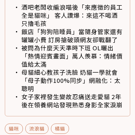
酒吧老闆收編浪喵後「來應徵的員工
全是貓咪」 客人讚爆：來這不喝酒
只擼毛孩
飯店「狗狗陪睡員」當隨身管家還有
罐罐小費 訂房搶破頭網友卻戰翻了
被問為什麼天天準時下班 OL曬出
「熱情迎賓畫面」萬人羨慕：情緒價
值給太滿
母貓細心教孩子洗臉 奶貓一學就會
「母子動作100%同步」網融化：太
聰明
女子家裡發生變故忍痛送走愛貓 2年
後在領養網站發現熟悉身影全家淚崩
貓咪
流浪貓
橘貓