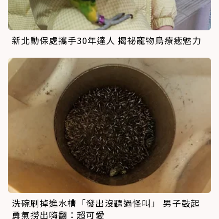
新北動保處攜手30年達人 揭祕寵物鳥療癒魅力
洗碗刷掉進水槽「發出沒聽過怪叫」 男子鼓起
勇氣撈出嗨翻：超可愛