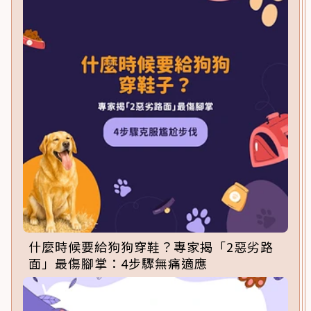
什麼時候要給狗狗穿鞋？專家揭「2惡劣路
面」最傷腳掌：4步驟無痛適應