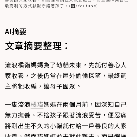
最克制的方式默默守護著孩子。(
圖/Youtube
)
AI摘要
文章摘要整理：
流浪橘貓媽媽為了幼貓未來，先託付善心人
家收養，之後仍常在屋外偷偷探望，最終飼
主將牠收編，讓母子團聚。
一隻流浪
橘貓
媽媽在兩個月前，因深知自己
無力撫養、不捨孩子跟著流浪受苦，便忍痛
將剛出生不久的小貓託付給一戶善良的人家
收養，然而貓媽媽並未就此離去，而是選擇