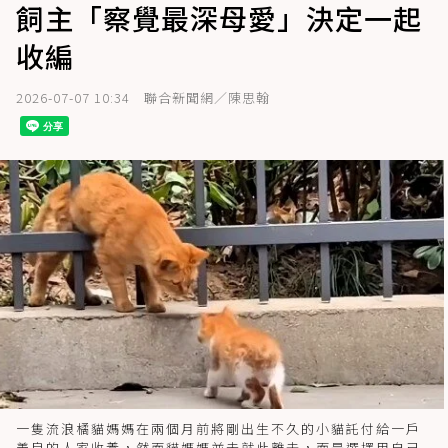
飼主「察覺最深母愛」決定一起
收編
2026-07-07 10:34
聯合新聞網／陳思翰
一隻流浪橘貓媽媽在兩個月前將剛出生不久的小貓託付給一戶
善良的人家收養，然而貓媽媽並未就此離去，而是選擇用自己