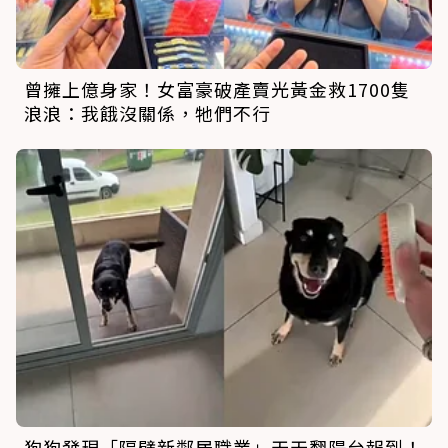
曾擁上億身家！女富豪破產賣光黃金救1700隻
浪浪：我餓沒關係，牠們不行
狗狗發現「隔壁新鄰居職業」天天翻陽台報到！