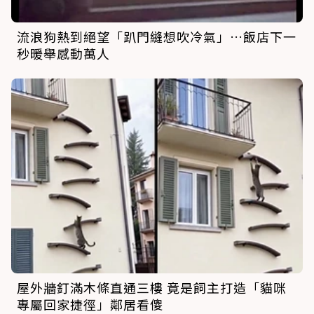
流浪狗熱到絕望「趴門縫想吹冷氣」…飯店下一
秒暖舉感動萬人
屋外牆釘滿木條直通三樓 竟是飼主打造「貓咪
專屬回家捷徑」鄰居看傻