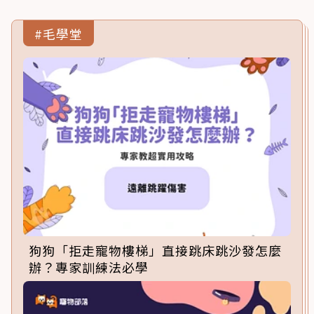
#毛學堂
狗狗「拒走寵物樓梯」直接跳床跳沙發怎麼
辦？專家訓練法必學