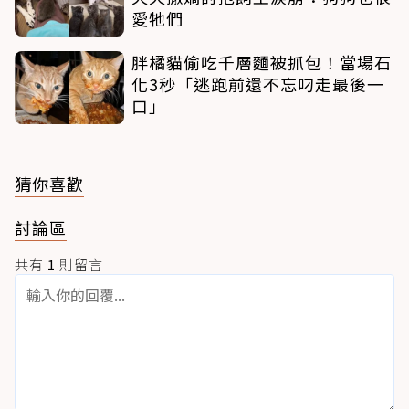
愛牠們
胖橘貓偷吃千層麵被抓包！當場石
化3秒「逃跑前還不忘叼走最後一
口」
猜你喜歡
討論區
共有
1
則留言