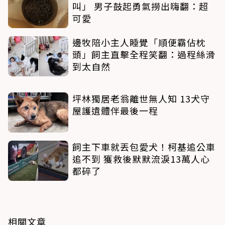
叫」 男子鼓起勇氣撈出嗨翻：超
可愛
邊牧陪小主人睡覺「順便霸佔枕
頭」飼主直擊全程笑翻：過程絲滑
到太自然
坪林獨居老翁離世無人知 13犬守
屋護遺體伴最後一程
飼主下車就丟包愛犬！柯基追公車
追不到 獲救後默默流淚13萬人心
都碎了
相關文章