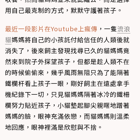
用自己最克制的方式，默默守護著孩子。
最近一段影片在Youtube上瘋傳
，一隻
流浪
貓
媽媽將自己的小孩託付給信任的人類後就
消失了，後來飼主發現找尋已久的貓媽媽竟
然來到院子外探望孩子，但都是趁人類不在
的時候偷偷來，幾乎風雨無阻只為了能隔著
鐵欄杆看上孩子一眼，剛好飼主在遠處拿手
機紀錄下一切，只見貓媽媽隔著冰冷的鐵柵
欄努力貼近孩子，小貓墊起腳尖親暱地蹭著
媽媽的臉，眼神充滿依戀，而貓媽媽則溫柔
地回應，眼神裡滿是欣慰與不捨。