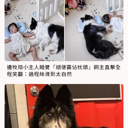
邊牧陪小主人睡覺「順便霸佔枕頭」飼主直擊全
程笑翻：過程絲滑到太自然