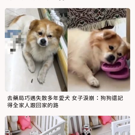
去藥局巧遇失散多年愛犬 女子淚崩：狗狗還記
得全家人跟回家的路