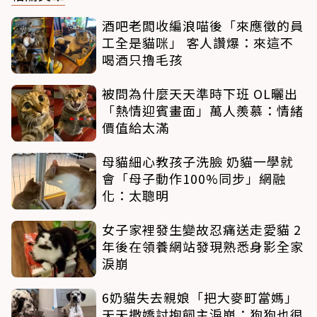
酒吧老闆收編浪喵後「來應徵的員
工全是貓咪」 客人讚爆：來這不
喝酒只擼毛孩
被問為什麼天天準時下班 OL曬出
「熱情迎賓畫面」萬人羨慕：情緒
價值給太滿
母貓細心教孩子洗臉 奶貓一學就
會「母子動作100%同步」網融
化：太聰明
女子家裡發生變故忍痛送走愛貓 2
年後在領養網站發現熟悉身影全家
淚崩
6奶貓失去親娘「把大麥町當媽」
天天撒嬌討抱飼主淚崩：狗狗也很