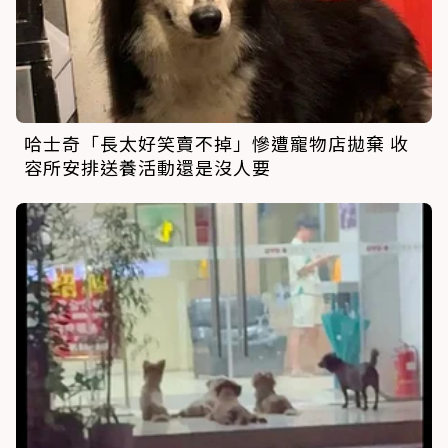
哈士奇「長太好笑賣不掉」慘遭寵物店拋棄 收
容所安排送養活動還是沒人要