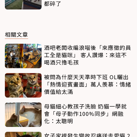
都碎了
相關文章
酒吧老闆收編浪喵後「來應徵的員
工全是貓咪」 客人讚爆：來這不
喝酒只擼毛孩
被問為什麼天天準時下班 OL曬出
「熱情迎賓畫面」萬人羨慕：情緒
價值給太滿
母貓細心教孩子洗臉 奶貓一學就
會「母子動作100%同步」網融
化：太聰明
女子家裡發生變故忍痛送走愛貓 2