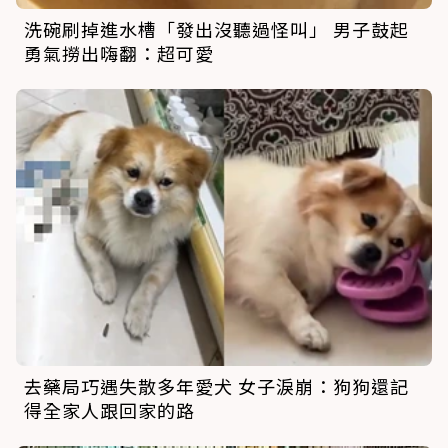
洗碗刷掉進水槽「發出沒聽過怪叫」 男子鼓起
勇氣撈出嗨翻：超可愛
去藥局巧遇失散多年愛犬 女子淚崩：狗狗還記
得全家人跟回家的路