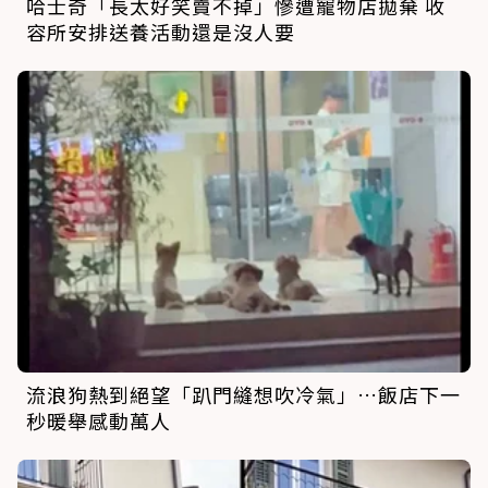
哈士奇「長太好笑賣不掉」慘遭寵物店拋棄 收
容所安排送養活動還是沒人要
流浪狗熱到絕望「趴門縫想吹冷氣」…飯店下一
秒暖舉感動萬人