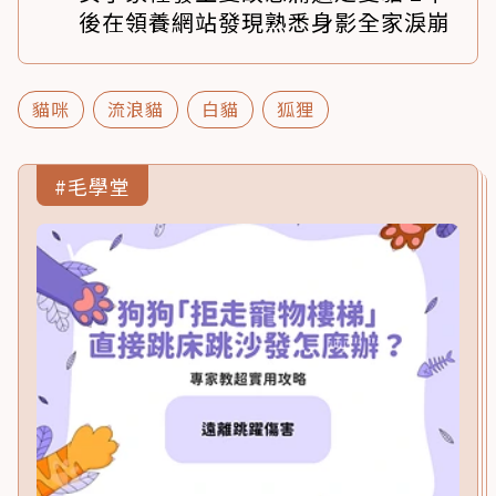
後在領養網站發現熟悉身影全家淚崩
貓咪
流浪貓
白貓
狐狸
#毛學堂