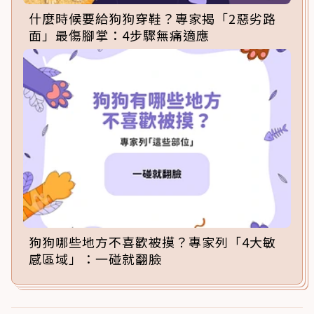
什麼時候要給狗狗穿鞋？專家揭「2惡劣路
面」最傷腳掌：4步驟無痛適應
狗狗哪些地方不喜歡被摸？專家列「4大敏
感區域」：一碰就翻臉