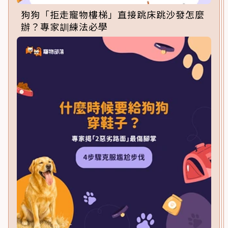
狗狗「拒走寵物樓梯」直接跳床跳沙發怎麼
辦？專家訓練法必學