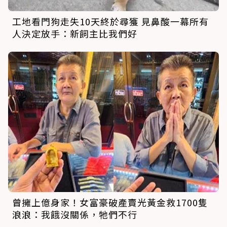
工地看門狗走失10天終於尋獲 見鼻酸一幕所有
人決定放手：新飼主比我們好
曾擁上億身家！女富豪破產賣光黃金救1700隻
浪浪：我餓沒關係，牠們不行