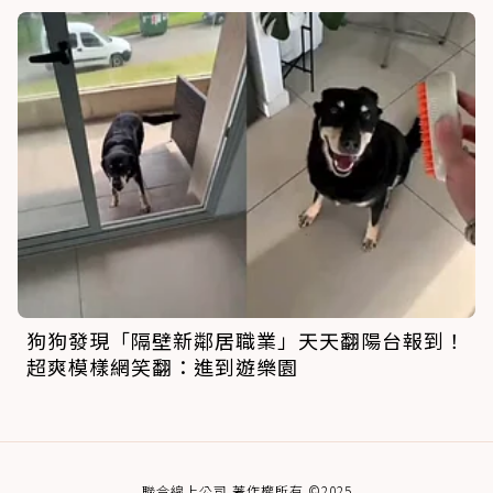
狗狗發現「隔壁新鄰居職業」天天翻陽台報到！
超爽模樣網笑翻：進到遊樂園
聯合線上公司 著作權所有 ©2025