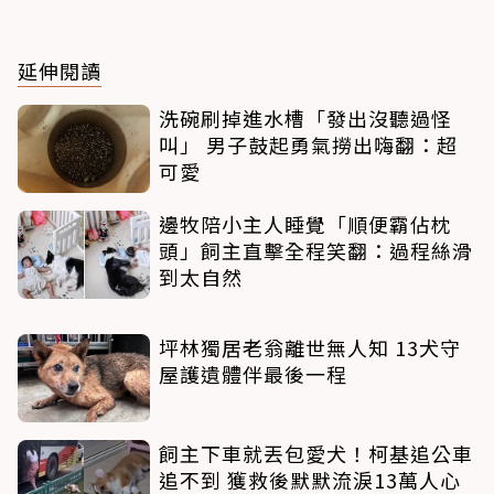
延伸閱讀
洗碗刷掉進水槽「發出沒聽過怪
叫」 男子鼓起勇氣撈出嗨翻：超
可愛
邊牧陪小主人睡覺「順便霸佔枕
頭」飼主直擊全程笑翻：過程絲滑
到太自然
坪林獨居老翁離世無人知 13犬守
屋護遺體伴最後一程
飼主下車就丟包愛犬！柯基追公車
追不到 獲救後默默流淚13萬人心