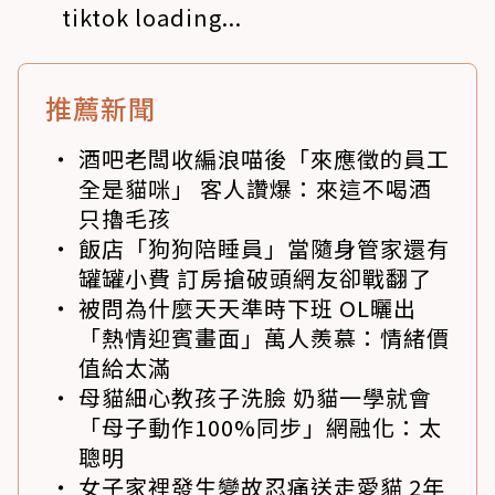
tiktok loading...
推薦新聞
酒吧老闆收編浪喵後「來應徵的員工
全是貓咪」 客人讚爆：來這不喝酒
只擼毛孩
飯店「狗狗陪睡員」當隨身管家還有
罐罐小費 訂房搶破頭網友卻戰翻了
被問為什麼天天準時下班 OL曬出
「熱情迎賓畫面」萬人羨慕：情緒價
值給太滿
母貓細心教孩子洗臉 奶貓一學就會
「母子動作100%同步」網融化：太
聰明
女子家裡發生變故忍痛送走愛貓 2年