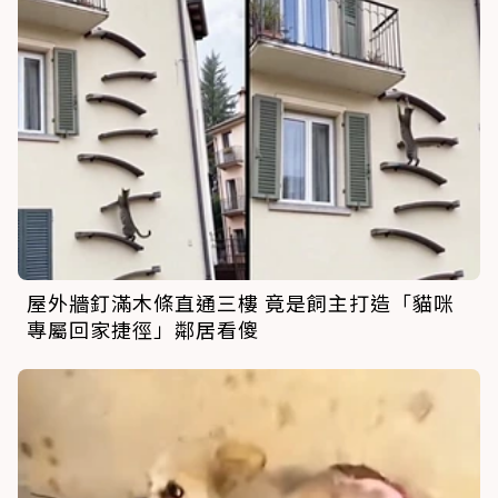
屋外牆釘滿木條直通三樓 竟是飼主打造「貓咪
專屬回家捷徑」鄰居看傻