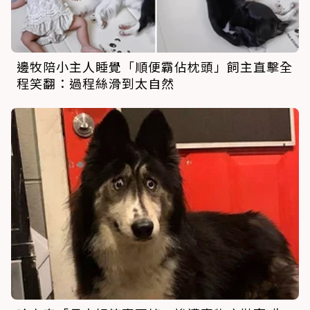
邊牧陪小主人睡覺「順便霸佔枕頭」飼主直擊全
程笑翻：過程絲滑到太自然