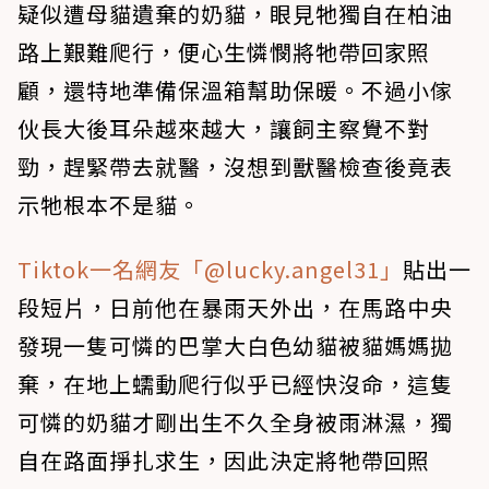
疑似遭母貓遺棄的奶貓，眼見牠獨自在柏油
路上艱難爬行，便心生憐憫將牠帶回家照
顧，還特地準備保溫箱幫助保暖。不過小傢
伙長大後耳朵越來越大，讓飼主察覺不對
勁，趕緊帶去就醫，沒想到獸醫檢查後竟表
示牠根本不是貓。
Tiktok一名網友「@lucky.angel31」
貼出一
段短片，日前他在暴雨天外出，在馬路中央
發現一隻可憐的巴掌大白色幼貓被貓媽媽拋
棄，在地上蠕動爬行似乎已經快沒命，這隻
可憐的奶貓才剛出生不久全身被雨淋濕，獨
自在路面掙扎求生，因此決定將牠帶回照