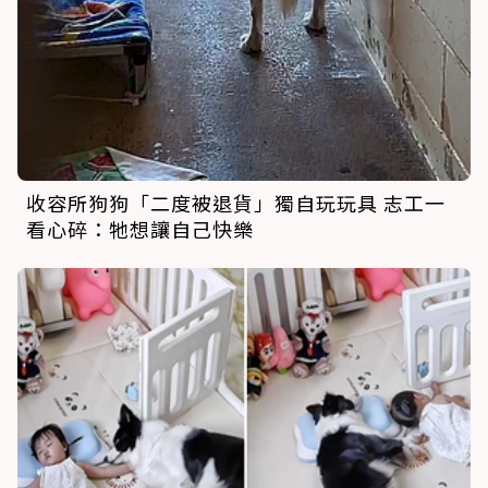
收容所狗狗「二度被退貨」獨自玩玩具 志工一
看心碎：牠想讓自己快樂