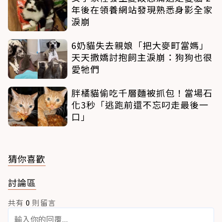
年後在領養網站發現熟悉身影全家
淚崩
6奶貓失去親娘「把大麥町當媽」
天天撒嬌討抱飼主淚崩：狗狗也很
愛牠們
胖橘貓偷吃千層麵被抓包！當場石
化3秒「逃跑前還不忘叼走最後一
口」
猜你喜歡
討論區
共有
0
則留言