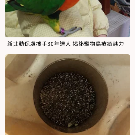
新北動保處攜手30年達人 揭祕寵物鳥療癒魅力