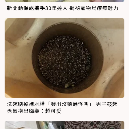
新北動保處攜手30年達人 揭祕寵物鳥療癒魅力
洗碗刷掉進水槽「發出沒聽過怪叫」 男子鼓起
勇氣撈出嗨翻：超可愛