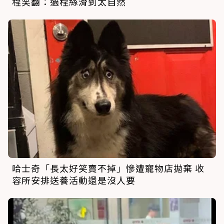
程笑翻：過程絲滑到太自然
哈士奇「長太好笑賣不掉」慘遭寵物店拋棄 收
容所安排送養活動還是沒人要