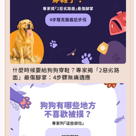
什麼時候要給狗狗穿鞋？專家揭「2惡劣路
面」最傷腳掌：4步驟無痛適應