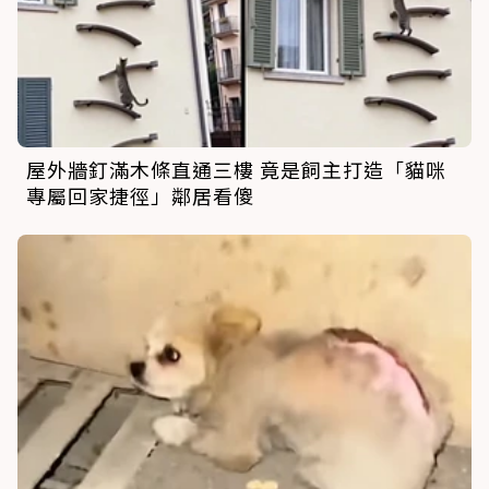
屋外牆釘滿木條直通三樓 竟是飼主打造「貓咪
專屬回家捷徑」鄰居看傻