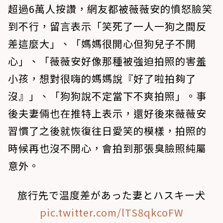
超過6萬人按讚，網友都被薇薇安的憤怒臉笑
到不行，留言表示「笑死了一人一狗之間反
差這麼大」、「媽媽很開心但狗兒子不開
心」、「薇薇安好像那種被強迫拍照的害羞
小孩，想對很嗨的媽媽說『好了啦拍夠了
沒』」、「狗狗說不定當下不爽拍照」。事
後夫妻倆也在推特上表示，還好後來薇薇安
習慣了之後就恢復往日愛笑的模樣，拍照的
時候再也沒不開心，會拍到那張臭臉照純屬
意外。
旅行先で温度差があった妻とハスキー犬
pic.twitter.com/lTS8qkcoFW