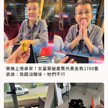
曾擁上億身家！女富豪破產賣光黃金救1700隻
浪浪：我餓沒關係，牠們不行