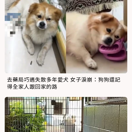
去藥局巧遇失散多年愛犬 女子淚崩：狗狗還記
得全家人跟回家的路