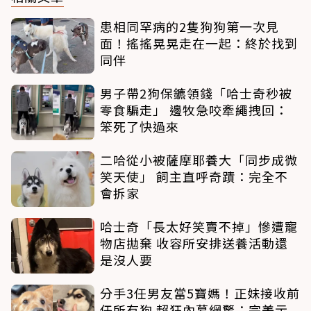
患相同罕病的2隻狗狗第一次見
面！搖搖晃晃走在一起：終於找到
同伴
男子帶2狗保鑣領錢「哈士奇秒被
零食騙走」 邊牧急咬牽繩拽回：
笨死了快過來
二哈從小被薩摩耶養大「同步成微
笑天使」 飼主直呼奇蹟：完全不
會拆家
哈士奇「長太好笑賣不掉」慘遭寵
物店拋棄 收容所安排送養活動還
是沒人要
分手3任男友當5寶媽！正妹接收前
任所有狗 超狂內幕網驚：完美示