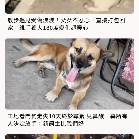
散步遇見受傷浪浪！父女不忍心「直接打包回
家」親手養大180度變化超暖心
工地看門狗走失10天終於尋獲 見鼻酸一幕所有
人決定放手：新飼主比我們好