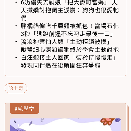
6奶貓失去親娘「把大麥町當媽」 天
天撒嬌討抱飼主淚崩：狗狗也很愛牠
們
胖橘貓偷吃千層麵被抓包！當場石化
3秒「逃跑前還不忘叼走最後一口」
流浪狗害怕人類「主動拒絕被摸」
獸醫細心照顧讓牠終於學會主動討抱
白汪迎接主人回家「裝矜持慢慢走」
發現同伴追在後瞬間狂奔爭寵
哈士奇
#毛學堂