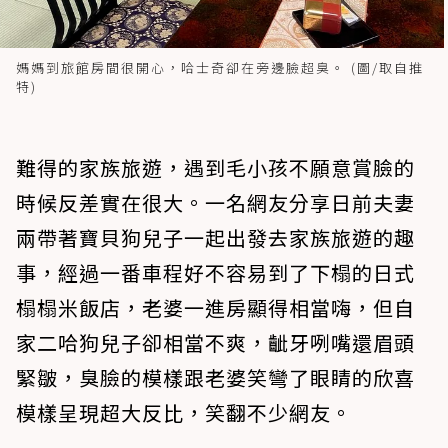
媽媽到旅館房間很開心，哈士奇卻在旁邊臉超臭。 (圖/取自推
特)
難得的家族旅遊，遇到毛小孩不願意賞臉的
時候反差實在很大。一名網友分享日前夫妻
兩帶著寶貝狗兒子一起出發去家族旅遊的趣
事，經過一番車程好不容易到了下榻的日式
榻榻米飯店，老婆一進房顯得相當嗨，但自
家二哈狗兒子卻相當不爽，齜牙咧嘴還眉頭
緊皺，臭臉的模樣跟老婆笑彎了眼睛的欣喜
模樣呈現超大反比，笑翻不少網友。