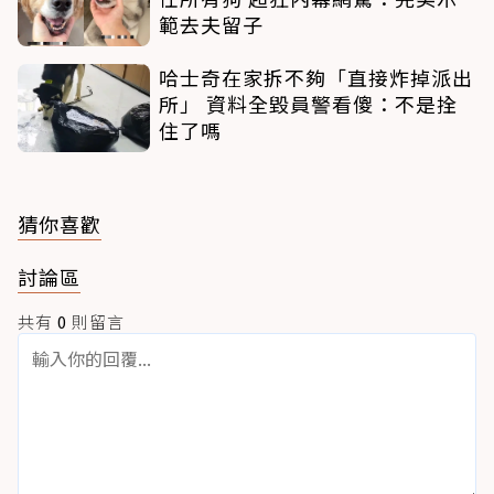
範去夫留子
哈士奇在家拆不夠「直接炸掉派出
所」 資料全毀員警看傻：不是拴
住了嗎
猜你喜歡
討論區
共有
0
則留言