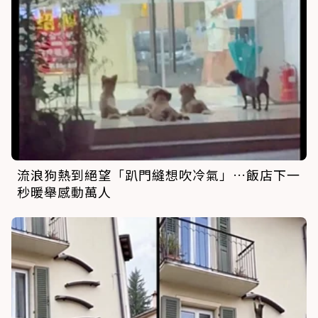
流浪狗熱到絕望「趴門縫想吹冷氣」…飯店下一
秒暖舉感動萬人