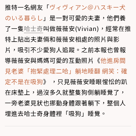
推特一名網友「
ヴィヴィアン＠ハスキー犬
のいる暮らし
」是一對可愛的夫妻，他們養
了一隻
哈士奇
叫做薇薇安(Vivian)，經常在推
特上貼出夫妻倆和薇薇安相處的照片與影
片，吸引不少愛狗人追蹤。之前本報也曾報
導薇薇安與媽媽可愛的互動照片《
他進房間
見老婆「抱緊處理二哈」躺地睡翻 網笑：確
定不是在吸狗
》 ，只見薇薇安睡眼惺忪的趴
在床墊上，過沒多久就整隻狗側躺睡覺了，
一旁老婆見狀也挪動身體跟著躺下，整個人
埋進去哈士奇身體裡「吸狗」睡覺。