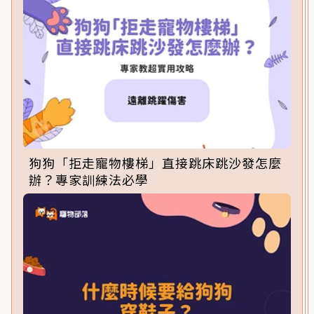
狗狗「拒走寵物樓梯」直接跳床跳沙發怎麼
辦？專家訓練法必學