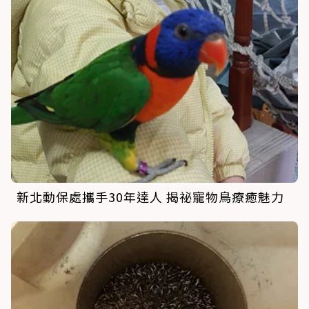
新北動保處攜手30年達人 揭祕寵物鳥療癒魅力