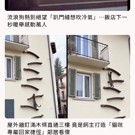
流浪狗熱到絕望「趴門縫想吹冷氣」…飯店下一
秒暖舉感動萬人
屋外牆釘滿木條直通三樓 竟是飼主打造「貓咪
專屬回家捷徑」鄰居看傻