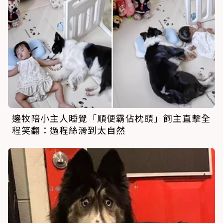
邊牧陪小主人睡覺「順便霸佔枕頭」飼主直擊全
程笑翻：過程絲滑到太自然