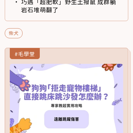
巧遇「超肥軟」野生土撥鼠 成群躺
岩石堆萌翻了
柴犬
#毛學堂