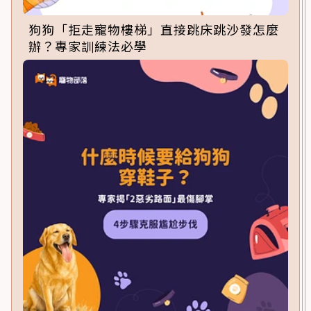
狗狗「拒走寵物樓梯」直接跳床跳沙發怎麼
辦？專家訓練法必學