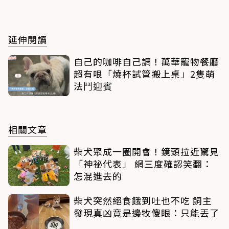
延伸閱讀
自己的咖啡自己調！萬華寵物餐廳
超有哏「燒杯試管搬上桌」2隻萌
法鬥迎賓
相關文章
柴犬聚成一圈開會！鏡頭拉近驚見
「神祕代表」 網三度確認笑翻：
怎混進去的
柴犬突然絕食餓到吐也不吃 飼主
發現真凶竟是邊牧傻眼：只能丟了