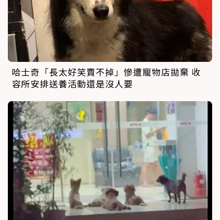
哈士奇「長太好笑賣不掉」慘遭寵物店拋棄 收
容所安排送養活動還是沒人要