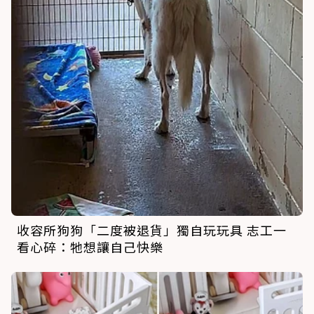
收容所狗狗「二度被退貨」獨自玩玩具 志工一
看心碎：牠想讓自己快樂