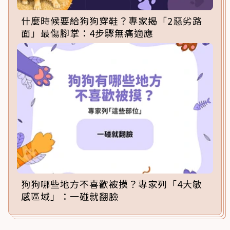
什麼時候要給狗狗穿鞋？專家揭「2惡劣路
面」最傷腳掌：4步驟無痛適應
狗狗哪些地方不喜歡被摸？專家列「4大敏
感區域」：一碰就翻臉