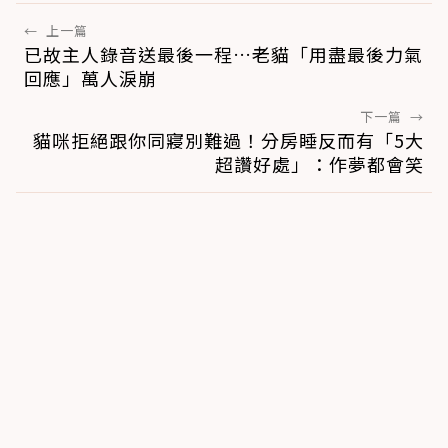
←
上一篇
已故主人錄音送最後一程…老貓「用盡最後力氣
回應」萬人淚崩
下一篇
→
貓咪拒絕跟你同寢別難過！分房睡反而有「5大
超讚好處」：作夢都會笑