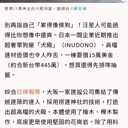
要價15萬美金的犬殿狗屋。圖擷自
犬殿官網
別再說自己「累得像條狗」！汪星人可能過
得比你想像中還爽。日本一間企業近期推出
超奢華狗屋「犬殿」（INUDONO），高檔
建材造價也令人咋舌，一棟要價15萬美金
（約合新台幣445萬），想買還得先排隊抽
籤。
綜合
日媒報導
，大阪一家建設公司集結了傳
統建築的達人，採用搭建神社的技術，打造
出超高檔的犬殿。本體使用了檜木、櫸木製
作，底座更是使用堅固的花崗岩。除了用料