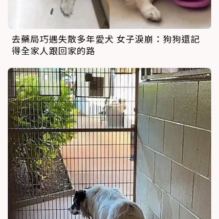
去藥局巧遇失散多年愛犬 女子淚崩：狗狗還記
得全家人跟回家的路