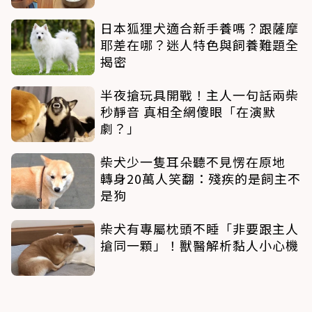
日本狐狸犬適合新手養嗎？跟薩摩
耶差在哪？迷人特色與飼養難題全
揭密
半夜搶玩具開戰！主人一句話兩柴
秒靜音 真相全網傻眼「在演默
劇？」
柴犬少一隻耳朵聽不見愣在原地
轉身20萬人笑翻：殘疾的是飼主不
是狗
柴犬有專屬枕頭不睡「非要跟主人
搶同一顆」！獸醫解析黏人小心機