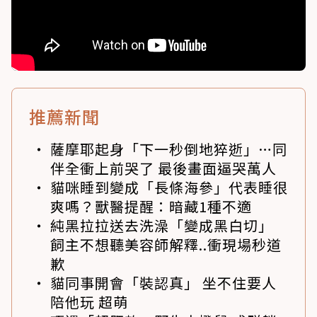
推薦新聞
薩摩耶起身「下一秒倒地猝逝」…同
伴全衝上前哭了 最後畫面逼哭萬人
貓咪睡到變成「長條海參」代表睡很
爽嗎？獸醫提醒：暗藏1種不適
純黑拉拉送去洗澡「變成黑白切」
飼主不想聽美容師解釋..衝現場秒道
歉
貓同事開會「裝認真」 坐不住要人
陪他玩 超萌