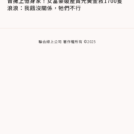
曾擁上億身家！女富豪破產賣光黃金救1700隻
浪浪：我餓沒關係，牠們不行
聯合線上公司 著作權所有 ©2025