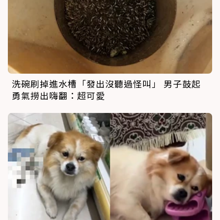
洗碗刷掉進水槽「發出沒聽過怪叫」 男子鼓起
勇氣撈出嗨翻：超可愛