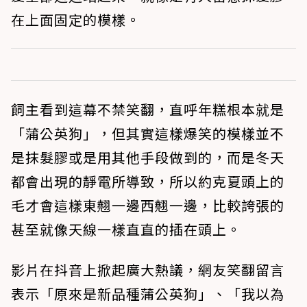
在上面固定的模樣。
飼主看到這幕不禁笑翻，直呼年糕根本就是
「蒲公英狗」，但其實這樣爆笑的模樣並不
是抹髮膠或是用其他手段做到的，而是冬天
都會出現的靜電所導致，所以約克夏頭上的
毛才會這樣東翹一邊西翹一邊，比較誇張的
甚至就像天線一樣直直的插在頭上。
影片在抖音上掀起廣大熱議，網友笑翻留言
表示「原來是新品種蒲公英狗」、「我以為