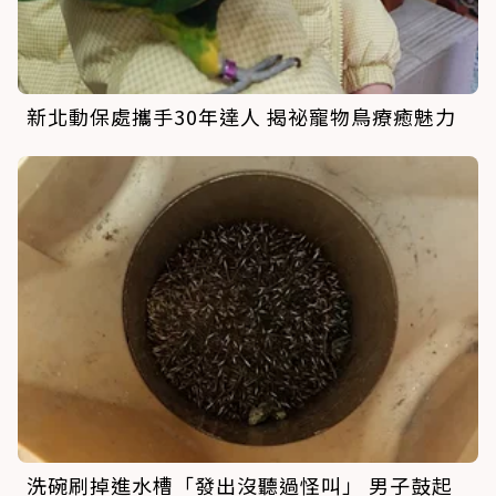
新北動保處攜手30年達人 揭祕寵物鳥療癒魅力
洗碗刷掉進水槽「發出沒聽過怪叫」 男子鼓起