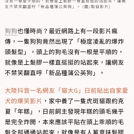
沒有一根是平順的，就像是上髮膠一樣直挺挺的站起來，讓網
友不禁笑翻直呼「新品種蒲公英狗」。 (圖/取自影片)
狗狗
也懂時尚？最近網路上有一段影片瘋
傳，一隻狗狗竟然出現了「極度凌亂的爆炸
頭髮型」，頭上的狗毛沒有一根是平順的，
就像是上髮膠一樣直挺挺的站起來，讓網友
不禁笑翻直呼「新品種蒲公英狗」。
大陸抖音一名網友「貓大G」日前貼出自家愛
犬的爆笑影片
，家中養了一隻虎斑貓跟約克
夏「年糕」，日前飼主發現年糕的頭毛幾乎
是完全炸開，本來應該平貼在頭上乖順的毛
髮全部通通站起來，就像是有人蓄意抹髮膠