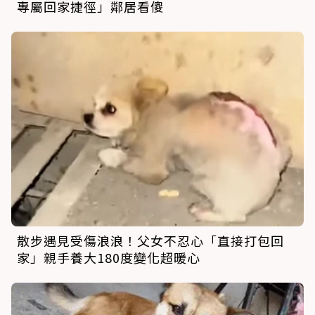
專屬回家捷徑」鄰居看傻
散步遇見受傷浪浪！父女不忍心「直接打包回
家」親手養大180度變化超暖心