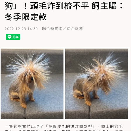
狗」！頭毛炸到梳不平 飼主曝：
冬季限定款
2022-12-28 14:39
聯合新聞網／綜合報導
一隻狗狗竟然出現了「極度凌亂的爆炸頭髮型」，頭上的狗毛