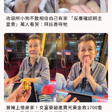
收容所小狗不敢相信自己有家 「反覆確認飼主
愛意」萬人看哭：拜託善待牠
曾擁上億身家！女富豪破產賣光黃金救1700隻