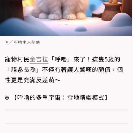
圖／呼嚕主人提供
寵物村民
金吉拉
「呼嚕」來了！這隻5歲的
「貓系長孫」不僅有著讓人驚嘆的顏值，個
性更是充滿反差萌～
❄️ 【呼嚕的多重宇宙：雪地精靈模式】