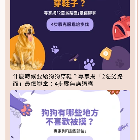
什麼時候要給狗狗穿鞋？專家揭「2惡劣路
面」最傷腳掌：4步驟無痛適應