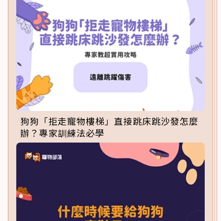
狗狗「拒走寵物樓梯」直接跳床跳沙發怎麼
辦？專家訓練法必學