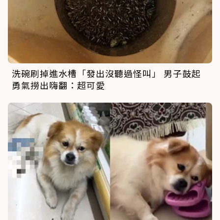
洗碗刷掉進水槽「發出沒聽過怪叫」 男子鼓起
勇氣撈出嗨翻：超可愛