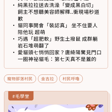
純黑拉拉送去洗澡「變成黑白切」
飼主不想聽美容師解釋..衝現場秒道
歉
貓同事開會「裝認真」 坐不住要人
陪他玩 超萌
巧遇「超肥軟」野生土撥鼠 成群躺
岩石堆萌翻了
愛貓頭七悄悄回家？唐綺陽驚見門口
一圈神祕貓毛：第七天真不是蓋的
寵物部落村民
金吉拉
村民呼嚕
#毛學堂