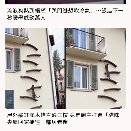
流浪狗熱到絕望「趴門縫想吹冷氣」…飯店下一
秒暖舉感動萬人
屋外牆釘滿木條直通三樓 竟是飼主打造「貓咪
專屬回家捷徑」鄰居看傻