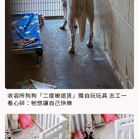
收容所狗狗「二度被退貨」獨自玩玩具 志工一
看心碎：牠想讓自己快樂