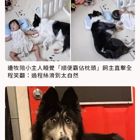
邊牧陪小主人睡覺「順便霸佔枕頭」飼主直擊全
程笑翻：過程絲滑到太自然