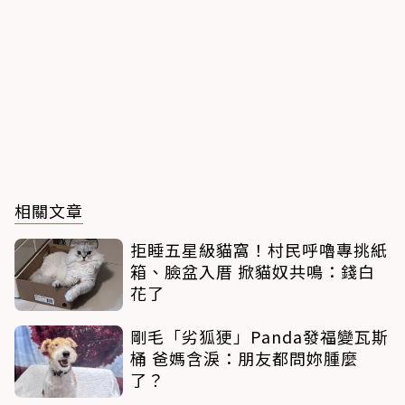
相關文章
拒睡五星級貓窩！村民呼嚕專挑紙
箱、臉盆入厝 掀貓奴共鳴：錢白
花了
剛毛「劣狐㹴」Panda發福變瓦斯
桶 爸媽含淚：朋友都問妳腫麼
了？