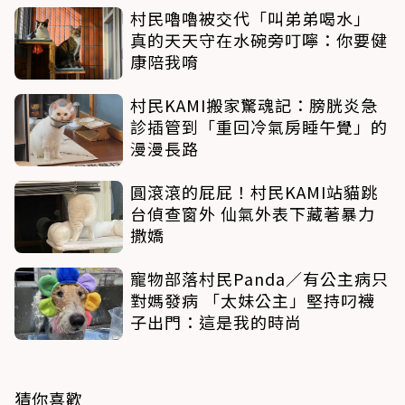
村民嚕嚕被交代「叫弟弟喝水」
真的天天守在水碗旁叮嚀：你要健
康陪我唷
村民KAMI搬家驚魂記：膀胱炎急
診插管到「重回冷氣房睡午覺」的
漫漫長路
圓滾滾的屁屁！村民KAMI站貓跳
台偵查窗外 仙氣外表下藏著暴力
撒嬌
寵物部落村民Panda／有公主病只
對媽發病 「太妹公主」堅持叼襪
子出門：這是我的時尚
猜你喜歡