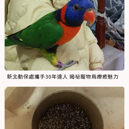
新北動保處攜手30年達人 揭祕寵物鳥療癒魅力