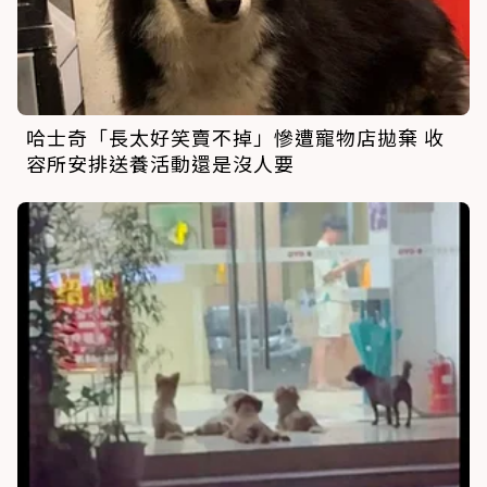
哈士奇「長太好笑賣不掉」慘遭寵物店拋棄 收
容所安排送養活動還是沒人要