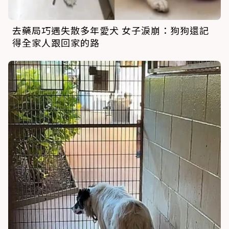
去藥局巧遇失散多年愛犬 女子淚崩：狗狗還記
得全家人跟回家的路