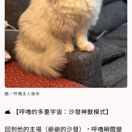
圖／呼嚕主人提供
🛋️ 【呼嚕的多重宇宙：沙發神獸模式】
回到他的主場（爺爺的沙發），呼嚕瞬間變