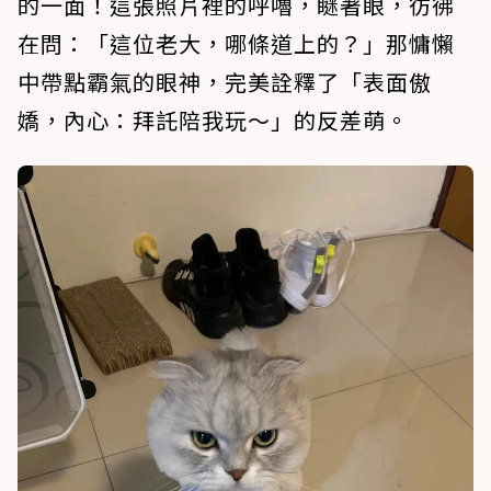
的一面！這張照片裡的呼嚕，瞇著眼，彷彿
在問：「這位老大，哪條道上的？」那慵懶
中帶點霸氣的眼神，完美詮釋了「表面傲
嬌，內心：拜託陪我玩～」的反差萌。