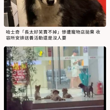
哈士奇「長太好笑賣不掉」慘遭寵物店拋棄 收
容所安排送養活動還是沒人要