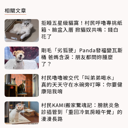
相關文章
拒睡五星級貓窩！村民呼嚕專挑紙
箱、臉盆入厝 掀貓奴共鳴：錢白
花了
剛毛「劣狐㹴」Panda發福變瓦斯
桶 爸媽含淚：朋友都問妳腫麼
了？
村民嚕嚕被交代「叫弟弟喝水」
真的天天守在水碗旁叮嚀：你要健
康陪我唷
村民KAMI搬家驚魂記：膀胱炎急
診插管到「重回冷氣房睡午覺」的
漫漫長路