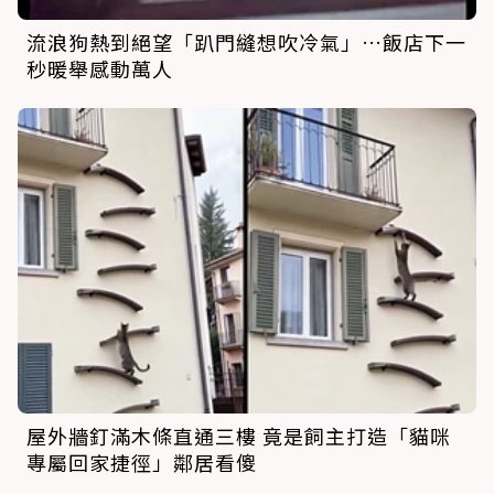
流浪狗熱到絕望「趴門縫想吹冷氣」…飯店下一
秒暖舉感動萬人
屋外牆釘滿木條直通三樓 竟是飼主打造「貓咪
專屬回家捷徑」鄰居看傻