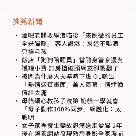
推薦新聞
酒吧老闆收編浪喵後「來應徵的員工
全是貓咪」 客人讚爆：來這不喝酒
只擼毛孩
飯店「狗狗陪睡員」當隨身管家還有
罐罐小費 訂房搶破頭網友卻戰翻了
被問為什麼天天準時下班 OL曬出
「熱情迎賓畫面」萬人羨慕：情緒價
值給太滿
母貓細心教孩子洗臉 奶貓一學就會
「母子動作100%同步」網融化：太
聰明
女子家裡發生變故忍痛送走愛貓 2年
後在領養網站發現熟悉身影全家淚崩