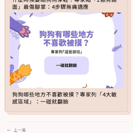
面」最傷腳掌：4步驟無痛適應
狗狗哪些地方不喜歡被摸？專家列「4大敏
感區域」：一碰就翻臉
←
上一篇