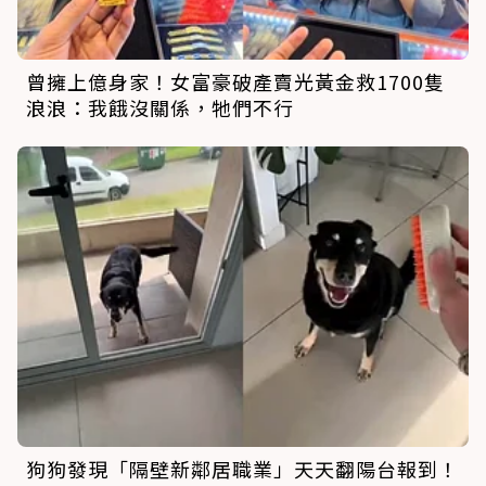
曾擁上億身家！女富豪破產賣光黃金救1700隻
浪浪：我餓沒關係，牠們不行
狗狗發現「隔壁新鄰居職業」天天翻陽台報到！