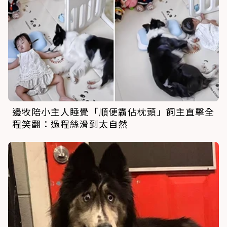
邊牧陪小主人睡覺「順便霸佔枕頭」飼主直擊全
程笑翻：過程絲滑到太自然