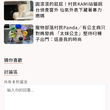
圓滾滾的屁屁！村民KAMI站貓跳
台偵查窗外 仙氣外表下藏著暴力
撒嬌
寵物部落村民Panda／有公主病只
對媽發病 「太妹公主」堅持叼襪
子出門：這是我的時尚
猜你喜歡
討論區
共有
0
則留言