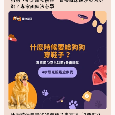
狗狗「拒走寵物樓梯」直接跳床跳沙發怎麼
辦？專家訓練法必學
什麼時候要給狗狗穿鞋？專家揭「2惡劣路