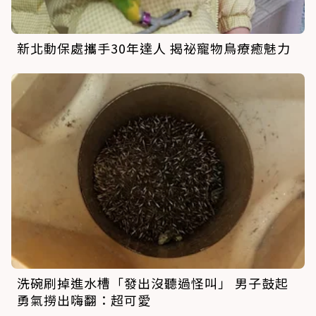
新北動保處攜手30年達人 揭祕寵物鳥療癒魅力
洗碗刷掉進水槽「發出沒聽過怪叫」 男子鼓起
勇氣撈出嗨翻：超可愛