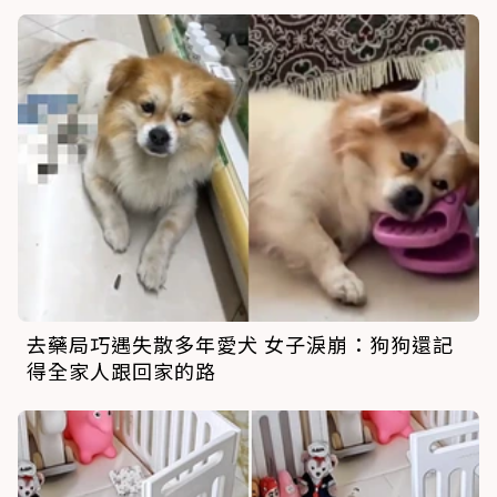
去藥局巧遇失散多年愛犬 女子淚崩：狗狗還記
得全家人跟回家的路