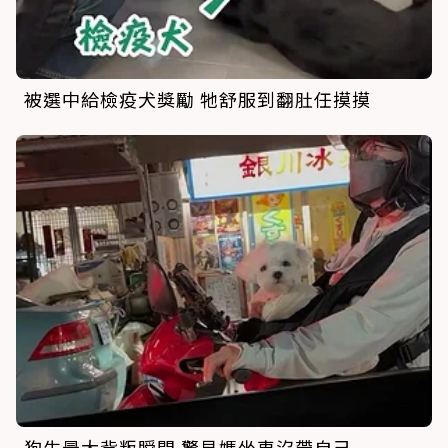
被選中給檢疫犬獎勵 牠舒服到翻肚任摸摸
狗生最大背叛瞬間 驚見媽坐車沒帶自己