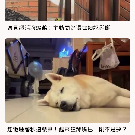
遇見超活潑鸚鵡！主動問好還揮翅說掰掰
趁牠睡著秒速餵藥！醒來狂舔嘴巴：剛不是夢？