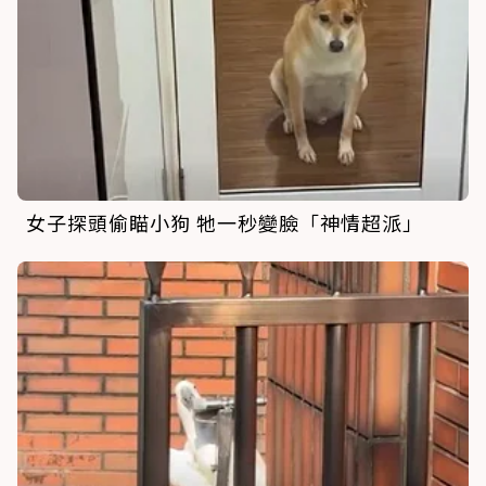
女子探頭偷瞄小狗 牠一秒變臉「神情超派」