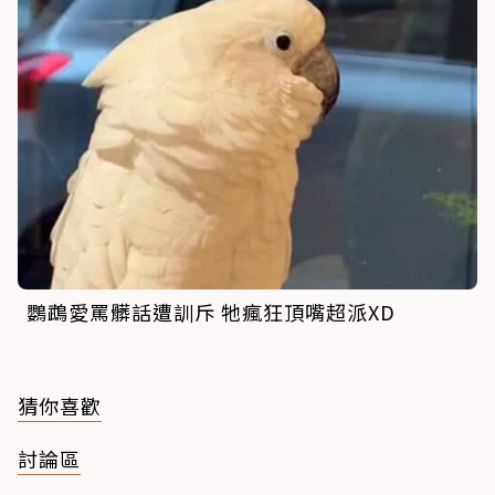
鸚鵡愛罵髒話遭訓斥 牠瘋狂頂嘴超派XD
猜你喜歡
討論區