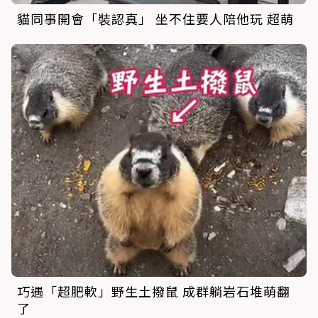
貓同事開會「裝認真」 坐不住要人陪他玩 超萌
巧遇「超肥軟」野生土撥鼠 成群躺岩石堆萌翻
了