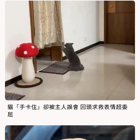
貓「手卡住」卻被主人誤會 回頭求救表情超委
屈