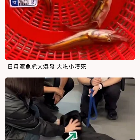
日月潭魚虎大爆發 大吃小噎死