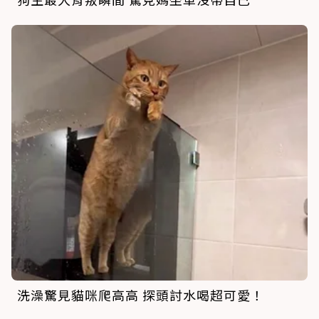
洗澡驚見貓咪爬高高 探頭討水喝超可愛！