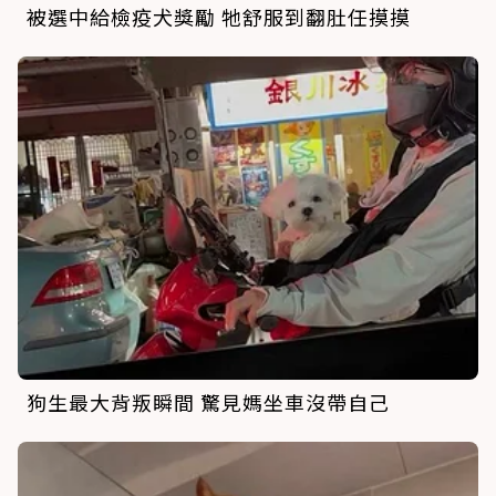
被選中給檢疫犬獎勵 牠舒服到翻肚任摸摸
狗生最大背叛瞬間 驚見媽坐車沒帶自己