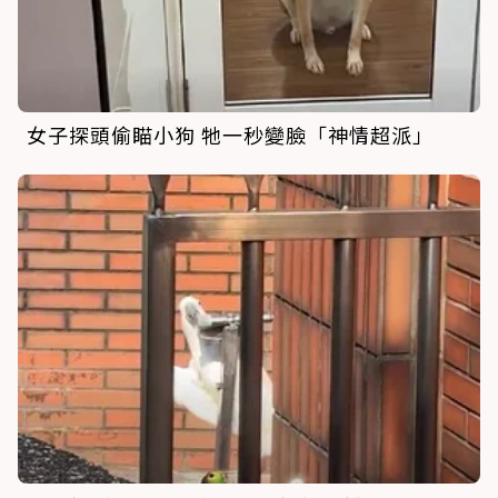
女子探頭偷瞄小狗 牠一秒變臉「神情超派」