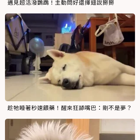
遇見超活潑鸚鵡！主動問好還揮翅說掰掰
趁牠睡著秒速餵藥！醒來狂舔嘴巴：剛不是夢？