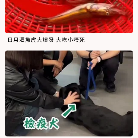
日月潭魚虎大爆發 大吃小噎死