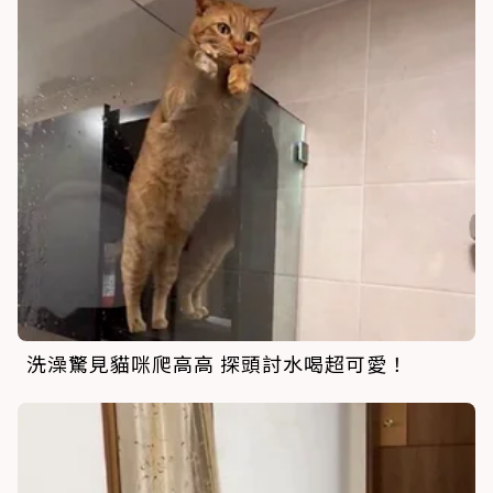
洗澡驚見貓咪爬高高 探頭討水喝超可愛！