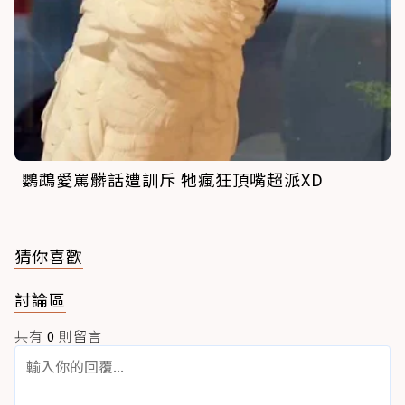
鸚鵡愛罵髒話遭訓斥 牠瘋狂頂嘴超派XD
猜你喜歡
討論區
共有
0
則留言