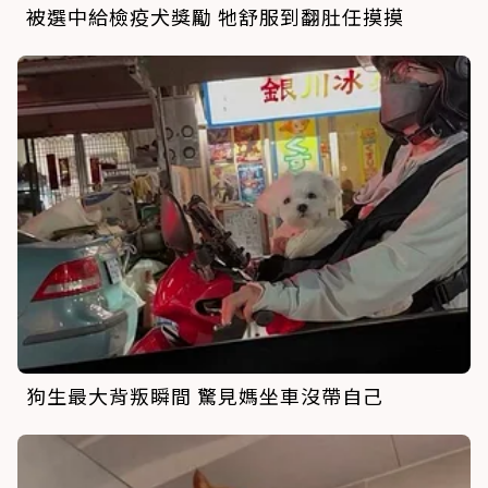
被選中給檢疫犬獎勵 牠舒服到翻肚任摸摸
狗生最大背叛瞬間 驚見媽坐車沒帶自己