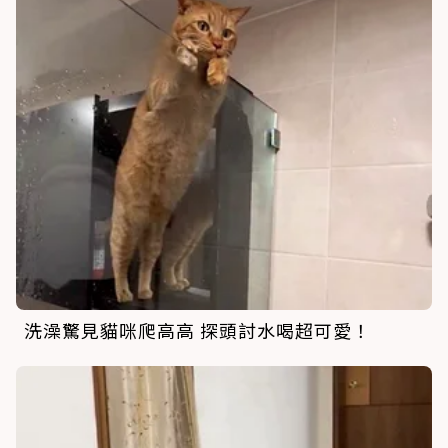
洗澡驚見貓咪爬高高 探頭討水喝超可愛！