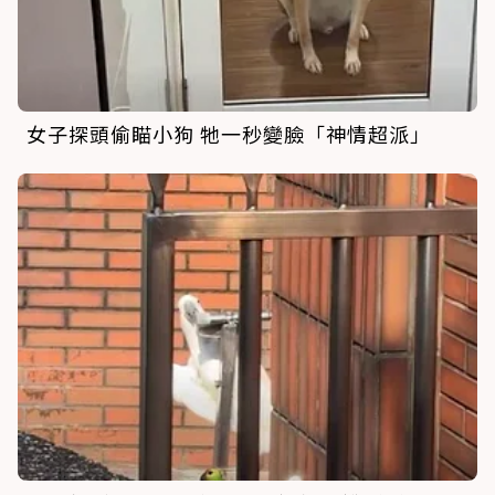
女子探頭偷瞄小狗 牠一秒變臉「神情超派」