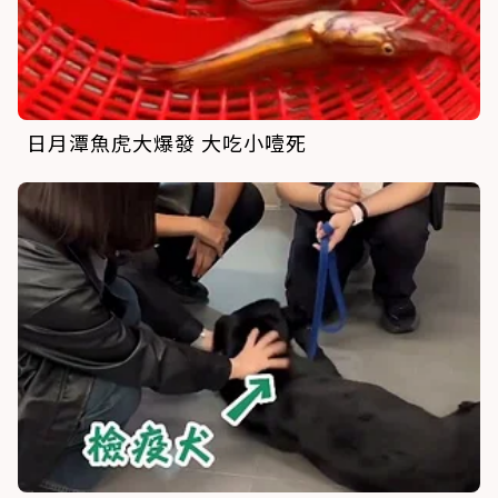
日月潭魚虎大爆發 大吃小噎死