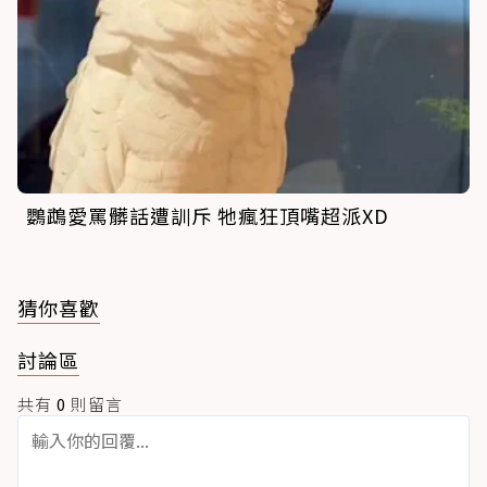
鸚鵡愛罵髒話遭訓斥 牠瘋狂頂嘴超派XD
猜你喜歡
討論區
共有
0
則留言