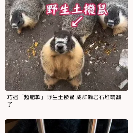
巧遇「超肥軟」野生土撥鼠 成群躺岩石堆萌翻
了