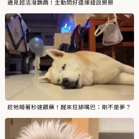
遇見超活潑鸚鵡！主動問好還揮翅說掰掰
趁牠睡著秒速餵藥！醒來狂舔嘴巴：剛不是夢？