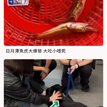
日月潭魚虎大爆發 大吃小噎死