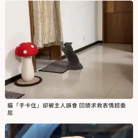
貓「手卡住」卻被主人誤會 回頭求救表情超委
屈