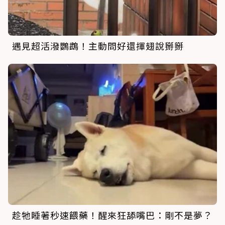
遇見超活潑鸚鵡！主動問好還揮翅說掰掰
趁牠睡著秒速餵藥！醒來狂舔嘴巴：剛不是夢？