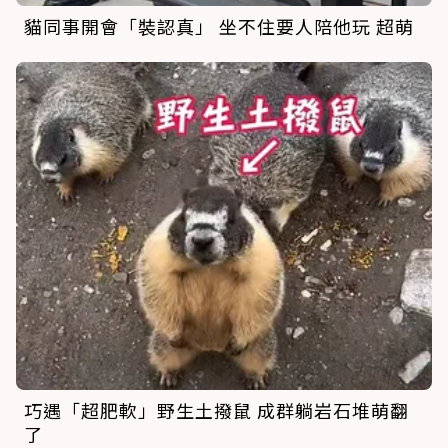
貓同事開會「裝認真」 坐不住要人陪他玩 超萌
巧遇「超肥軟」野生土撥鼠 成群躺岩石堆萌翻
了