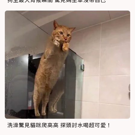
洗澡驚見貓咪爬高高 探頭討水喝超可愛！