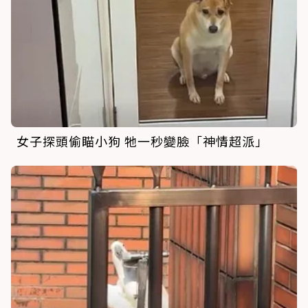
女子探頭偷瞄小狗 牠一秒變臉「神情超派」