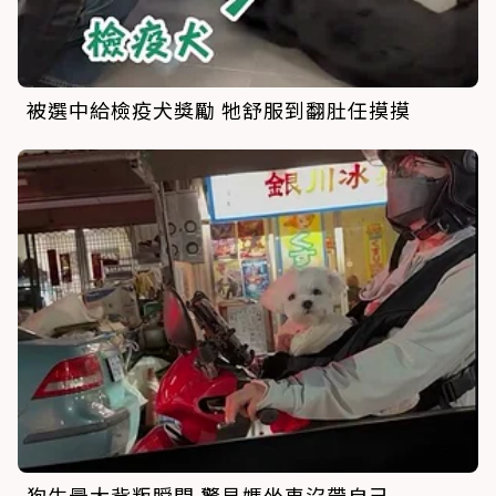
被選中給檢疫犬獎勵 牠舒服到翻肚任摸摸
狗生最大背叛瞬間 驚見媽坐車沒帶自己