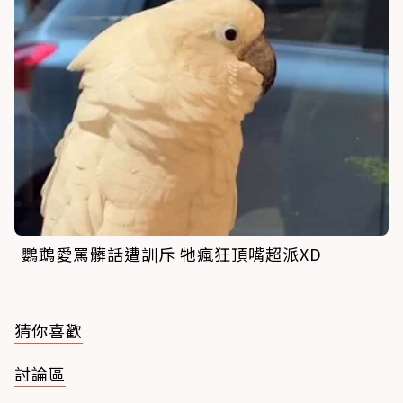
鸚鵡愛罵髒話遭訓斥 牠瘋狂頂嘴超派XD
猜你喜歡
討論區