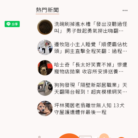
熱門新聞
洗碗刷掉進水槽「發出沒聽過怪
叫」 男子鼓起勇氣撈出嗨翻：
超可愛
邊牧陪小主人睡覺「順便霸佔枕
頭」飼主直擊全程笑翻：過程絲
滑到太自然
哈士奇「長太好笑賣不掉」慘遭
寵物店拋棄 收容所安排送養活
動還是沒人要
狗狗發現「隔壁新鄰居職業」天
天翻陽台報到！超爽模樣網笑
翻：進到遊樂園
坪林獨居老翁離世無人知 13犬
守屋護遺體伴最後一程