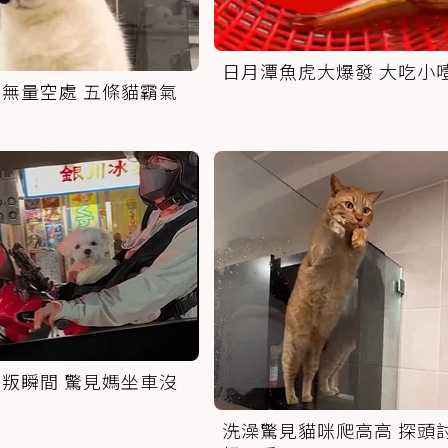
日月潭魚虎大爆發 大吃小
無量空處 五條貓霸氣
叛瞬間 驚見媽坐車沒
洗澡驚見貓咪爬高高 探頭