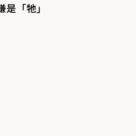
嫌是「牠」