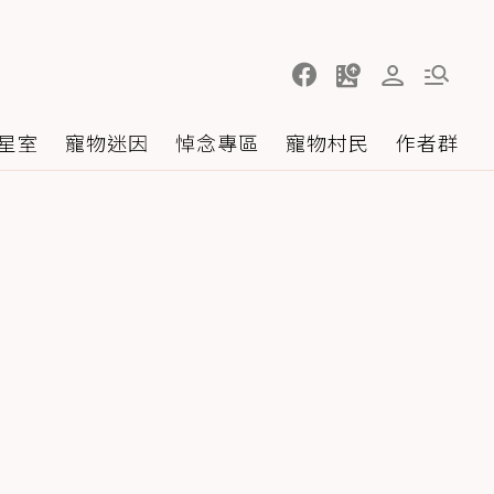
星室
寵物迷因
悼念專區
寵物村民
作者群