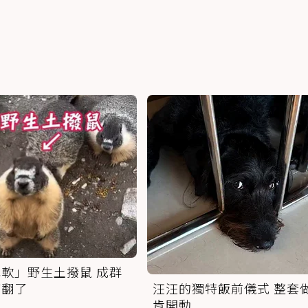
軟」野生土撥鼠 成群
萌翻了
汪汪的獨特飯前儀式 整套
肯開動