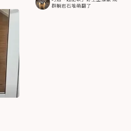
群躺岩石堆萌翻了