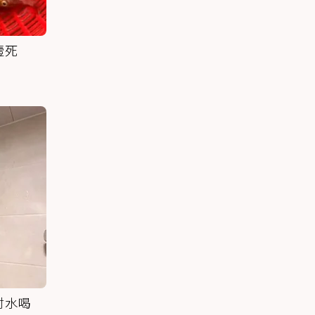
噎死
討水喝