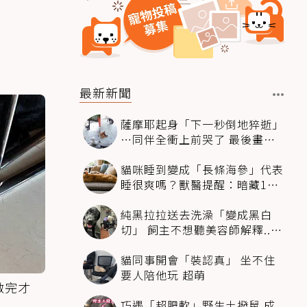
最新新聞
薩摩耶起身「下一秒倒地猝逝」
…同伴全衝上前哭了 最後畫面
逼哭萬人
貓咪睡到變成「長條海參」代表
睡很爽嗎？獸醫提醒：暗藏1種
不適
純黑拉拉送去洗澡「變成黑白
切」 飼主不想聽美容師解釋..衝
現場秒道歉
貓同事開會「裝認真」 坐不住
要人陪他玩 超萌
做完才
巧遇「超肥軟」野生土撥鼠 成