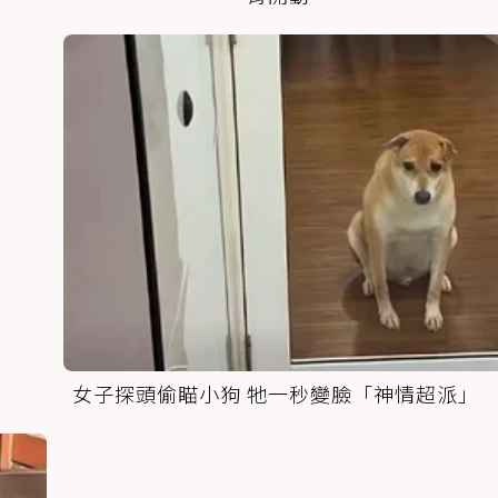
女子探頭偷瞄小狗 牠一秒變臉「神情超派」