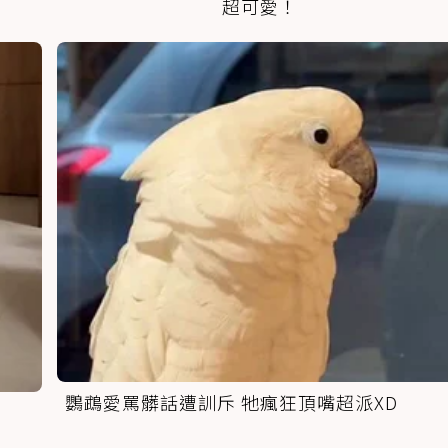
超可愛！
鸚鵡愛罵髒話遭訓斥 牠瘋狂頂嘴超派XD