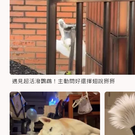
遇見超活潑鸚鵡！主動問好還揮翅說掰掰