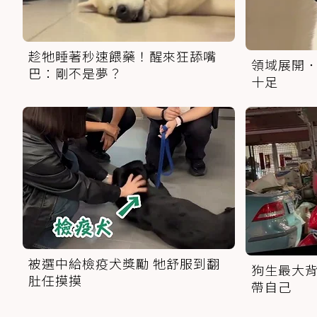
趁牠睡著秒速餵藥！醒來狂舔嘴
領域展開．
巴：剛不是夢？
十足
被選中給檢疫犬獎勵 牠舒服到翻
狗生最大背
肚任摸摸
帶自己