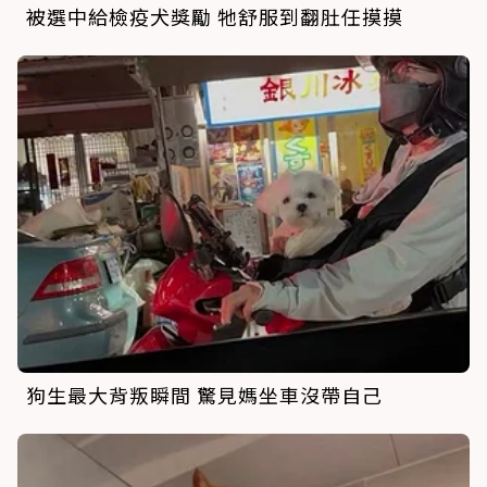
被選中給檢疫犬獎勵 牠舒服到翻肚任摸摸
狗生最大背叛瞬間 驚見媽坐車沒帶自己