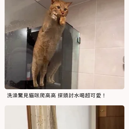
洗澡驚見貓咪爬高高 探頭討水喝超可愛！