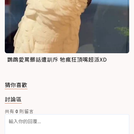
鸚鵡愛罵髒話遭訓斥 牠瘋狂頂嘴超派XD
猜你喜歡
討論區
共有
0
則留言