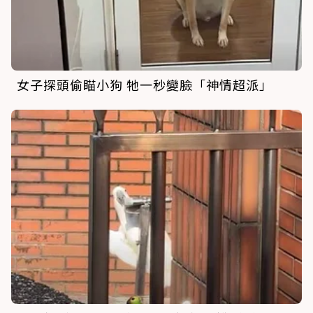
女子探頭偷瞄小狗 牠一秒變臉「神情超派」