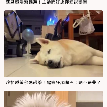
遇見超活潑鸚鵡！主動問好還揮翅說掰掰
趁牠睡著秒速餵藥！醒來狂舔嘴巴：剛不是夢？