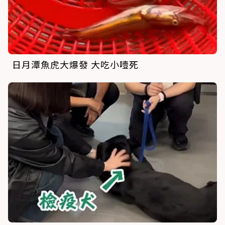
日月潭魚虎大爆發 大吃小噎死