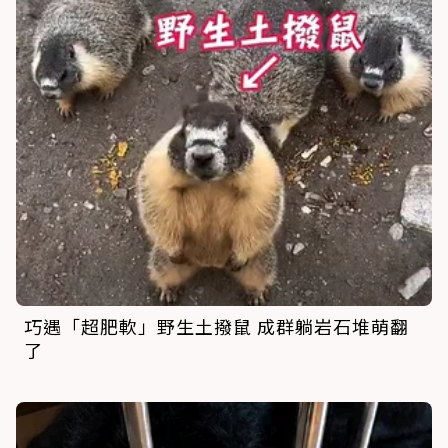
巧遇「超肥軟」野生土撥鼠 成群躺岩石堆萌翻
了