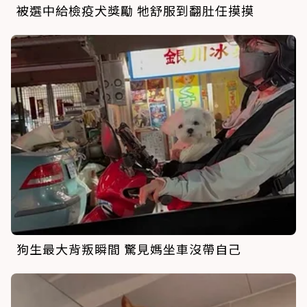
被選中給檢疫犬獎勵 牠舒服到翻肚任摸摸
狗生最大背叛瞬間 驚見媽坐車沒帶自己