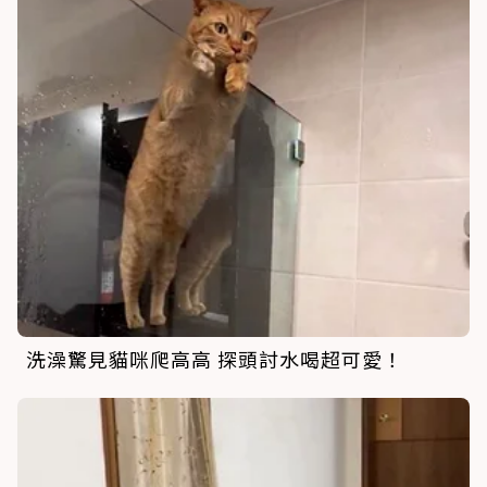
洗澡驚見貓咪爬高高 探頭討水喝超可愛！