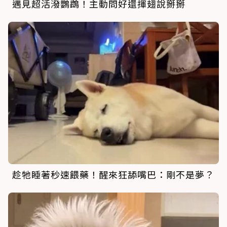
遇見超活潑鸚鵡！主動問好還揮翅說掰掰
趁牠睡著秒速餵藥！醒來狂舔嘴巴：剛不是夢？