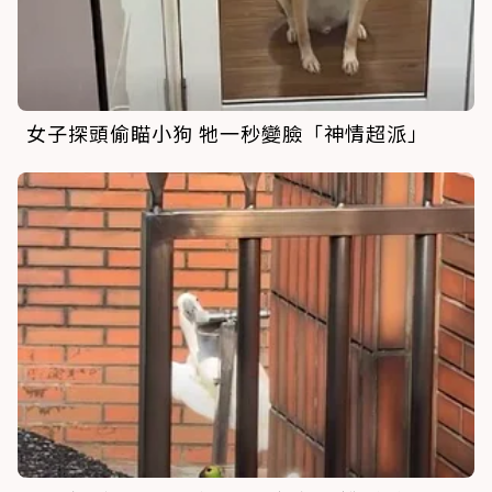
女子探頭偷瞄小狗 牠一秒變臉「神情超派」