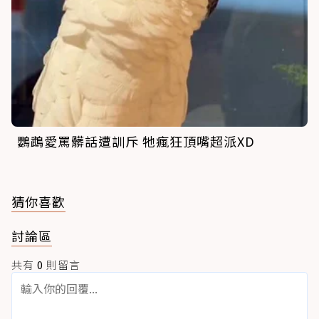
鸚鵡愛罵髒話遭訓斥 牠瘋狂頂嘴超派XD
猜你喜歡
討論區
共有
0
則留言