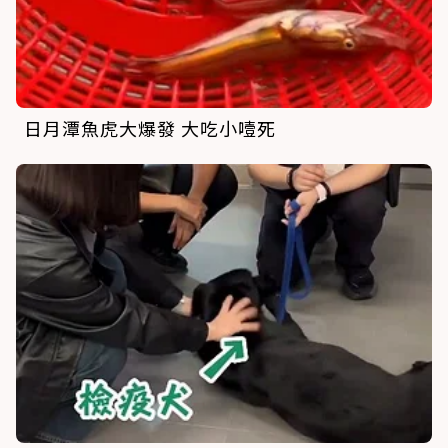
日月潭魚虎大爆發 大吃小噎死