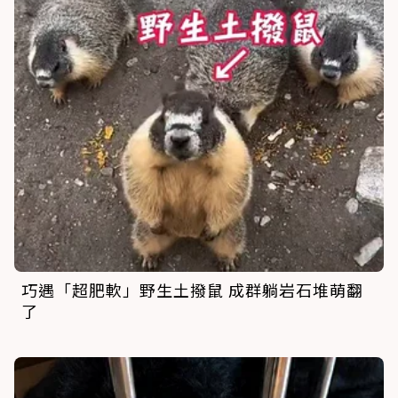
巧遇「超肥軟」野生土撥鼠 成群躺岩石堆萌翻
了