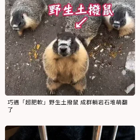
巧遇「超肥軟」野生土撥鼠 成群躺岩石堆萌翻
了