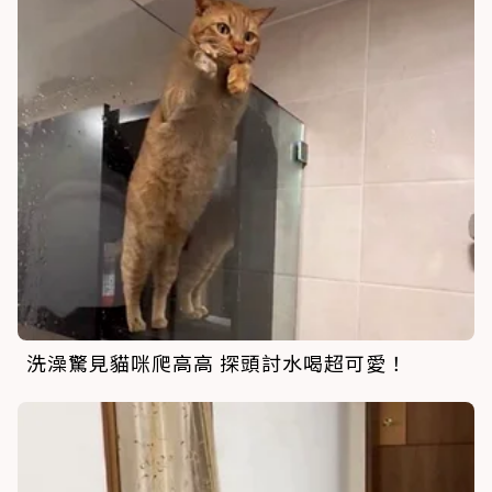
洗澡驚見貓咪爬高高 探頭討水喝超可愛！