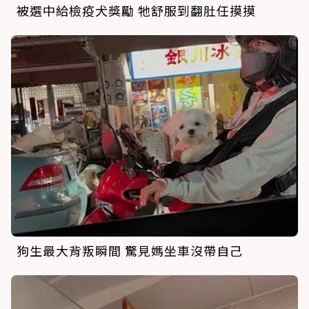
被選中給檢疫犬獎勵 牠舒服到翻肚任摸摸
狗生最大背叛瞬間 驚見媽坐車沒帶自己