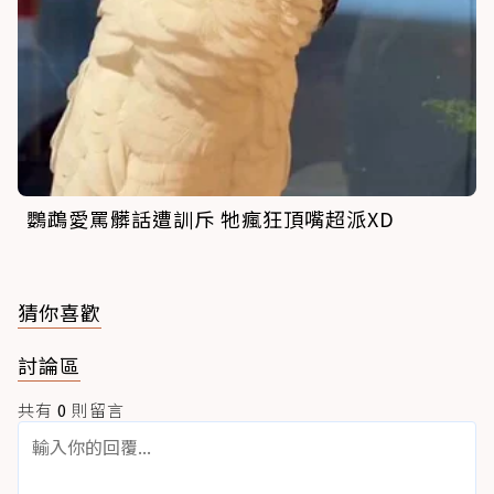
鸚鵡愛罵髒話遭訓斥 牠瘋狂頂嘴超派XD
猜你喜歡
討論區
共有
0
則留言