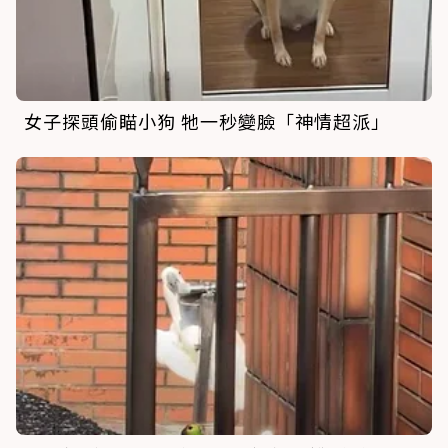
女子探頭偷瞄小狗 牠一秒變臉「神情超派」