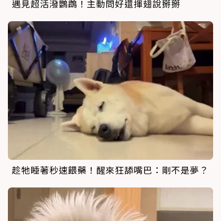
遇見超活潑鸚鵡！主動問好還揮翅說掰掰
趁牠睡著秒速餵藥！醒來狂舔嘴巴：剛不是夢？