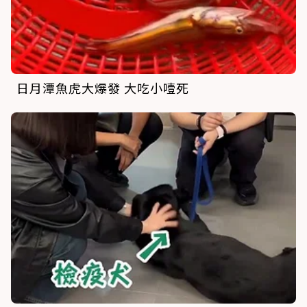
日月潭魚虎大爆發 大吃小噎死