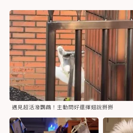
遇見超活潑鸚鵡！主動問好還揮翅說掰掰