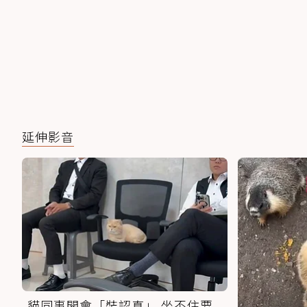
延伸影音
貓同事開會「裝認真」 坐不住要