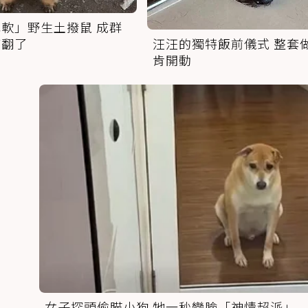
軟」野生土撥鼠 成群
萌翻了
汪汪的獨特飯前儀式 整套
肯開動
女子探頭偷瞄小狗 牠一秒變臉「神情超派」