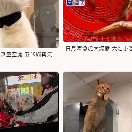
日月潭魚虎大爆發 大吃小
無量空處 五條貓霸氣