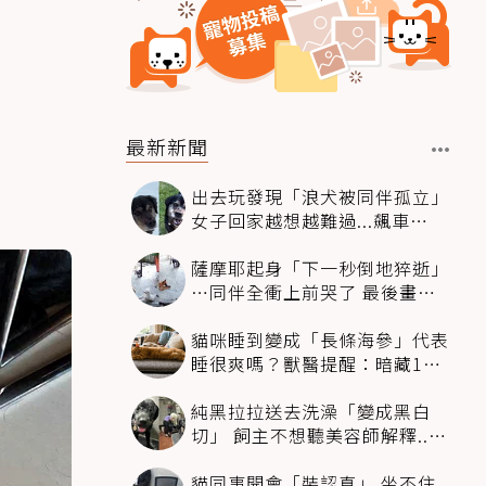
最新新聞
出去玩發現「浪犬被同伴孤立」
女子回家越想越難過...飆車
4500km只為收編牠
薩摩耶起身「下一秒倒地猝逝」
…同伴全衝上前哭了 最後畫面
逼哭萬人
貓咪睡到變成「長條海參」代表
睡很爽嗎？獸醫提醒：暗藏1種
不適
純黑拉拉送去洗澡「變成黑白
切」 飼主不想聽美容師解釋..衝
現場秒道歉
貓同事開會「裝認真」 坐不住