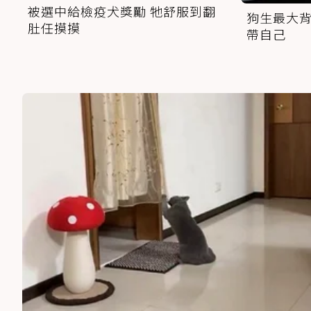
被選中給檢疫犬獎勵 牠舒服到翻
狗生最大背
肚任摸摸
帶自己