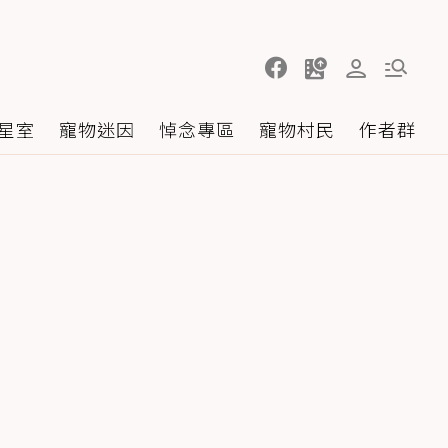
星室
寵物迷因
悼念專區
寵物村民
作者群