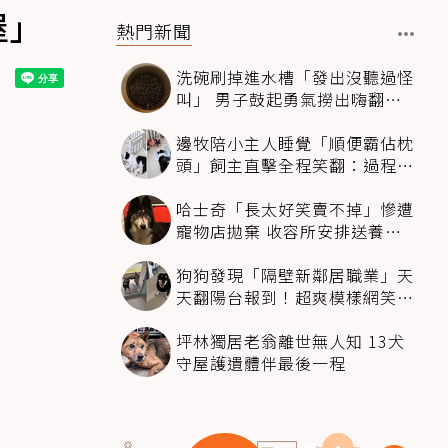
屋」
熱門新聞
洗碗刷掉進水槽「發出沒聽過怪
叫」 男子鼓起勇氣撈出嗨翻：
超可愛
邊牧陪小主人睡覺「順便霸佔枕
頭」飼主直擊全程笑翻：過程絲
滑到太自然
哈士奇「長太好笑賣不掉」慘遭
寵物店拋棄 收容所安排送養活
動還是沒人要
狗狗發現「隔壁新鄰居職業」天
天翻陽台報到！超爽模樣網笑
翻：進到遊樂園
坪林獨居老翁離世無人知 13犬
守屋護遺體伴最後一程