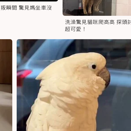
叛瞬間 驚見媽坐車沒
洗澡驚見貓咪爬高高 探頭
超可愛！