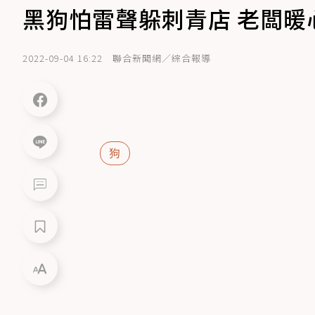
黑狗怕雷聲躲刺青店 老闆暖
2022-09-04 16:22
聯合新聞網／綜合報導
狗