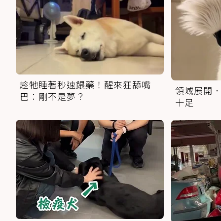
趁牠睡著秒速餵藥！醒來狂舔嘴
領域展開．
巴：剛不是夢？
十足