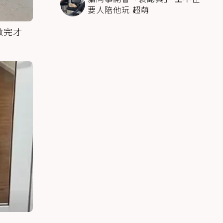
要人陪他玩 超萌
做完才