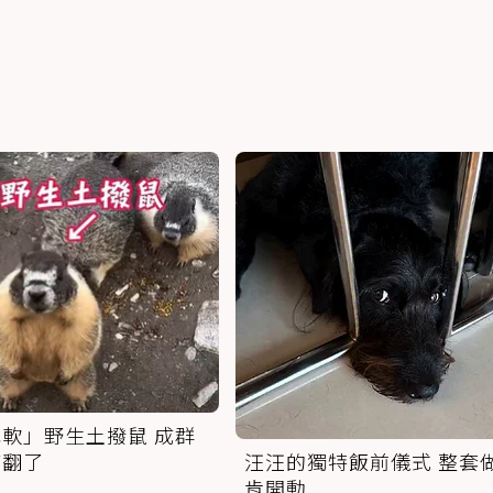
軟」野生土撥鼠 成群
萌翻了
汪汪的獨特飯前儀式 整套
肯開動