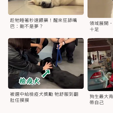
趁牠睡著秒速餵藥！醒來狂舔嘴
領域展開．
巴：剛不是夢？
十足
被選中給檢疫犬獎勵 牠舒服到翻
狗生最大背
肚任摸摸
帶自己