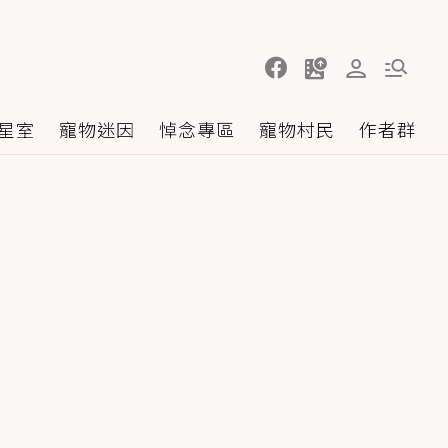
星室
寵物迷因
悼念專區
寵物村民
作者群