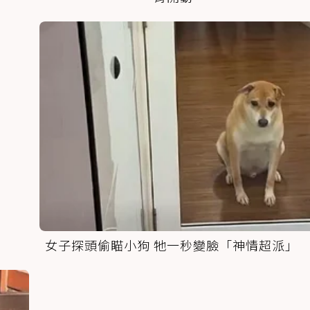
女子探頭偷瞄小狗 牠一秒變臉「神情超派」