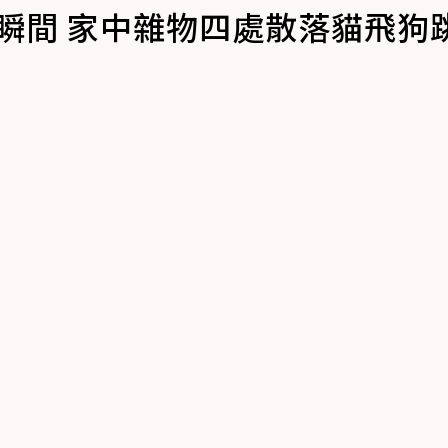
震瞬間 家中雜物四處散落貓飛狗