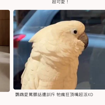
超可愛！
鸚鵡愛罵髒話遭訓斥 牠瘋狂頂嘴超派XD