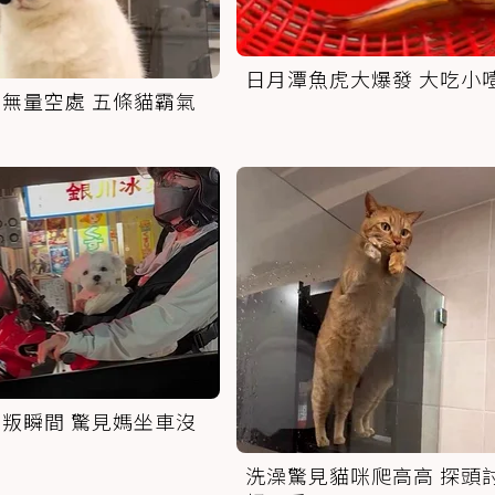
日月潭魚虎大爆發 大吃小
無量空處 五條貓霸氣
叛瞬間 驚見媽坐車沒
洗澡驚見貓咪爬高高 探頭