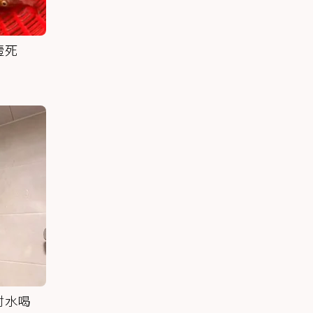
噎死
討水喝