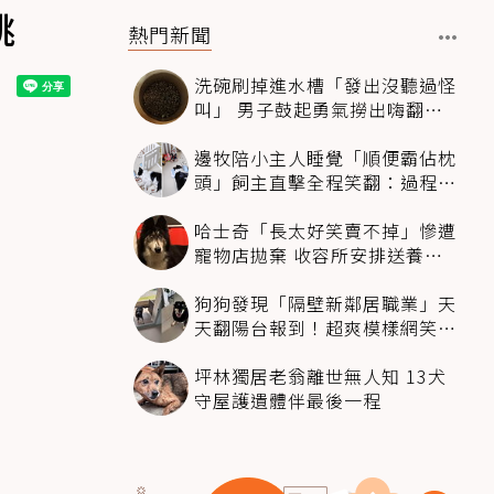
跳
熱門新聞
洗碗刷掉進水槽「發出沒聽過怪
叫」 男子鼓起勇氣撈出嗨翻：
超可愛
邊牧陪小主人睡覺「順便霸佔枕
頭」飼主直擊全程笑翻：過程絲
滑到太自然
哈士奇「長太好笑賣不掉」慘遭
寵物店拋棄 收容所安排送養活
動還是沒人要
狗狗發現「隔壁新鄰居職業」天
天翻陽台報到！超爽模樣網笑
翻：進到遊樂園
坪林獨居老翁離世無人知 13犬
守屋護遺體伴最後一程