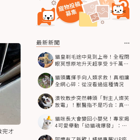
最新新聞
貓皇剃毛途中見到上帝！全程閉
眼冥想原地升天超享受 9千萬人
笑翻
貓頭鷹揮手向人類求救！真相讓
全網心碎：從沒看過這種情況
澳牧散步突然轉頭「對主人燦笑
放電」！獸醫指不是巧合：真相
超窩心
貓咪長大會變回小嬰兒！專家揭
4可愛舉動「幼貓魂爆發」：本
做完才
喵還想當寶寶～
阿嬤有了新歡！橘貓專屬VIP座