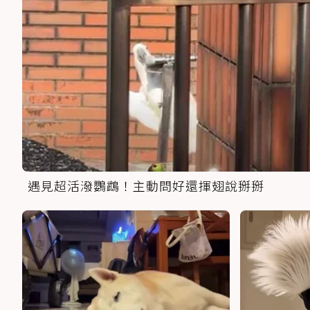
遇見超活潑鸚鵡！主動問好還揮翅說掰掰