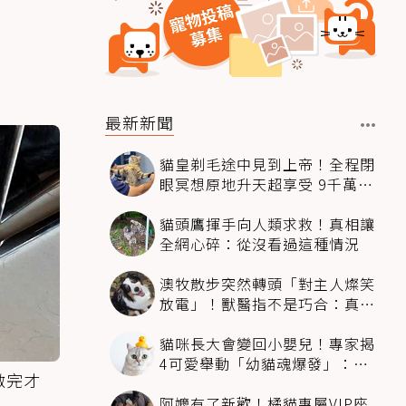
最新新聞
貓皇剃毛途中見到上帝！全程閉
眼冥想原地升天超享受 9千萬人
笑翻
貓頭鷹揮手向人類求救！真相讓
全網心碎：從沒看過這種情況
澳牧散步突然轉頭「對主人燦笑
放電」！獸醫指不是巧合：真相
超窩心
貓咪長大會變回小嬰兒！專家揭
4可愛舉動「幼貓魂爆發」：本
做完才
喵還想當寶寶～
阿嬤有了新歡！橘貓專屬VIP座