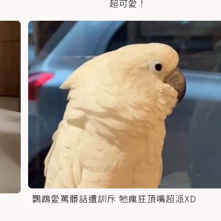
超可愛！
鸚鵡愛罵髒話遭訓斥 牠瘋狂頂嘴超派XD