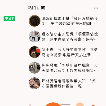
熱門新聞
洗碗刷掉進水槽「發出沒聽過怪
叫」 男子鼓起勇氣撈出嗨翻：
超可愛
邊牧陪小主人睡覺「順便霸佔枕
頭」飼主直擊全程笑翻：過程絲
滑到太自然
哈士奇「長太好笑賣不掉」慘遭
寵物店拋棄 收容所安排送養活
動還是沒人要
狗狗發現「隔壁新鄰居職業」天
天翻陽台報到！超爽模樣網笑
翻：進到遊樂園
坪林獨居老翁離世無人知 13犬
守屋護遺體伴最後一程