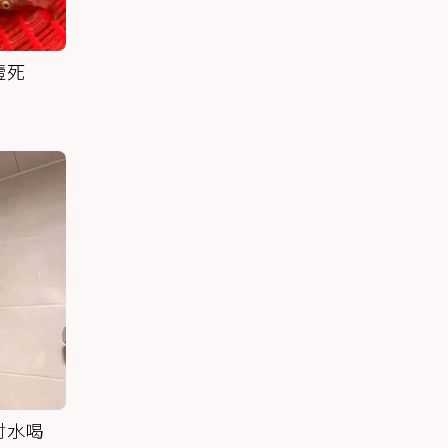
噎死
討水喝