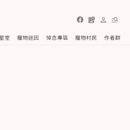
星室
寵物迷因
悼念專區
寵物村民
作者群