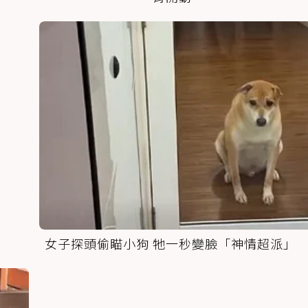
女子探頭偷瞄小狗 牠一秒變臉「神情超派」