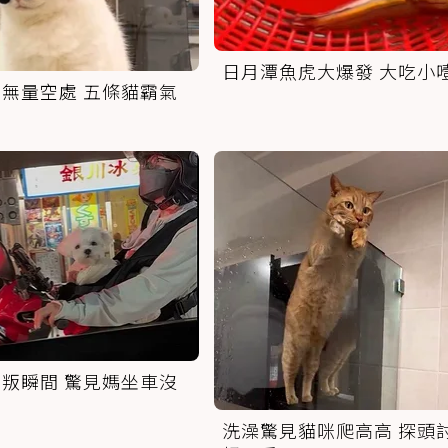
日月潭魚虎大爆發 大吃小
無量空處 五條貓霸氣
叛瞬間 驚見媽坐車沒
洗澡驚見貓咪爬高高 探頭