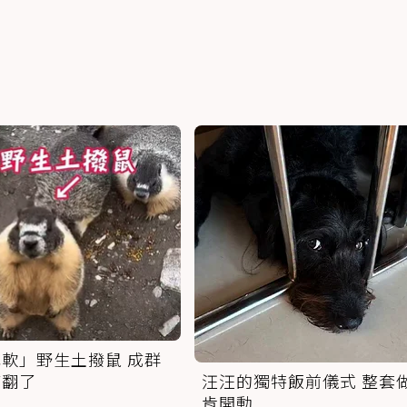
軟」野生土撥鼠 成群
萌翻了
汪汪的獨特飯前儀式 整套
肯開動