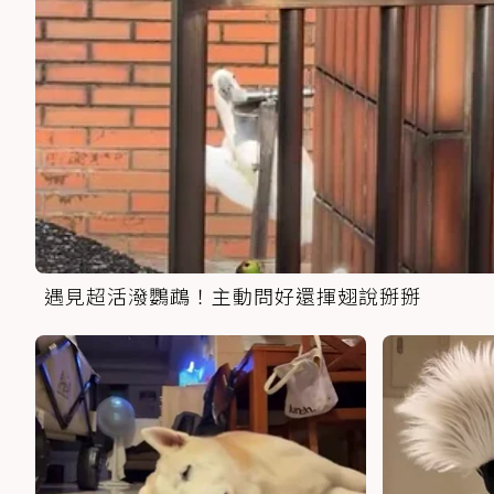
遇見超活潑鸚鵡！主動問好還揮翅說掰掰