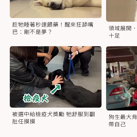
趁牠睡著秒速餵藥！醒來狂舔嘴
領域展開．
巴：剛不是夢？
十足
被選中給檢疫犬獎勵 牠舒服到翻
狗生最大背
肚任摸摸
帶自己