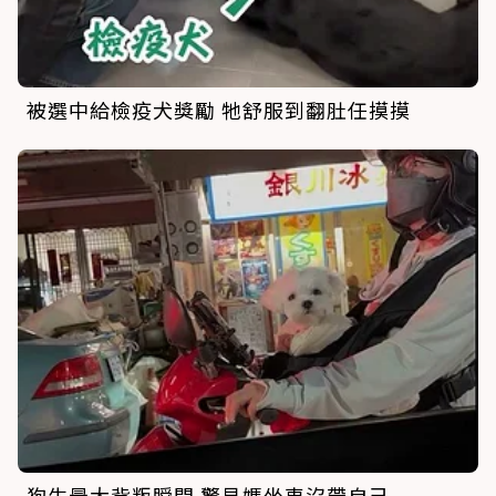
被選中給檢疫犬獎勵 牠舒服到翻肚任摸摸
狗生最大背叛瞬間 驚見媽坐車沒帶自己