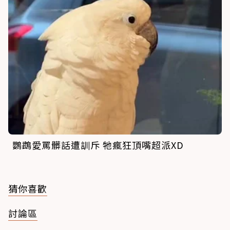
鸚鵡愛罵髒話遭訓斥 牠瘋狂頂嘴超派XD
猜你喜歡
討論區