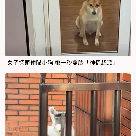
女子探頭偷瞄小狗 牠一秒變臉「神情超派」