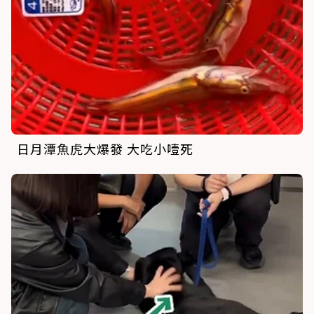
日月潭魚虎大爆發 大吃小噎死