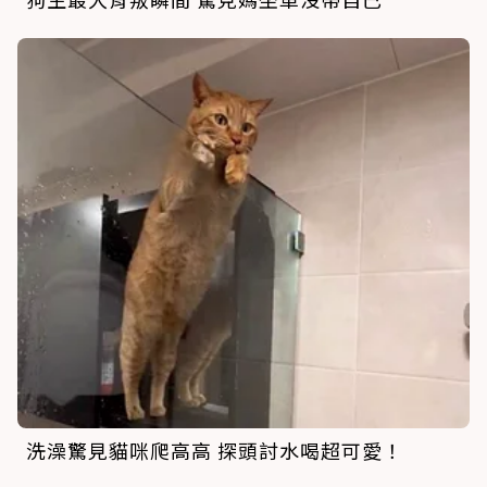
洗澡驚見貓咪爬高高 探頭討水喝超可愛！