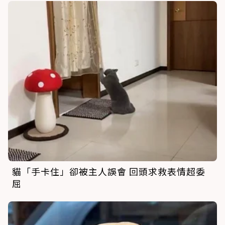
貓「手卡住」卻被主人誤會 回頭求救表情超委
屈