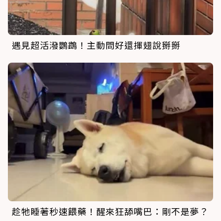
遇見超活潑鸚鵡！主動問好還揮翅說掰掰
趁牠睡著秒速餵藥！醒來狂舔嘴巴：剛不是夢？