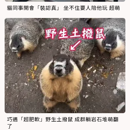
貓同事開會「裝認真」 坐不住要人陪他玩 超萌
巧遇「超肥軟」野生土撥鼠 成群躺岩石堆萌翻
了