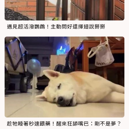
遇見超活潑鸚鵡！主動問好還揮翅說掰掰
趁牠睡著秒速餵藥！醒來狂舔嘴巴：剛不是夢？