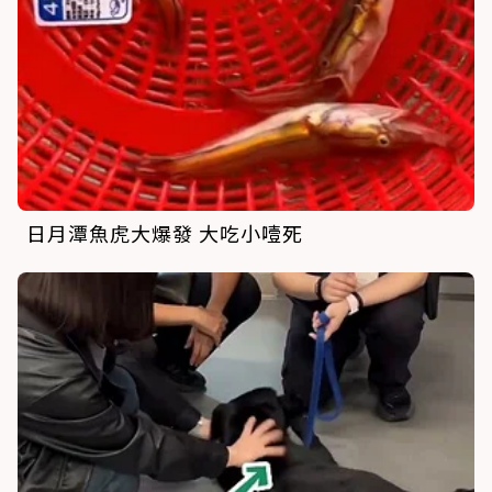
日月潭魚虎大爆發 大吃小噎死