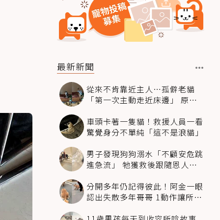
最新新聞
從來不肯靠近主人…孤僻老貓
「第一次主動走近床邊」 原因
暖哭網友
車頭卡著一隻貓！救援人員一看
驚覺身分不單純「這不是浪貓」
男子發現狗狗溺水「不顧安危跳
進急流」 牠獲救後跟隨恩人不
停搖尾致謝
分開多年仍記得彼此！阿金一眼
認出失散多年哥哥 1動作讓所有
人都哭了
11歲男孩每天到收容所唸故事