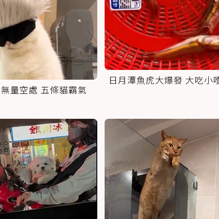
日月潭魚虎大爆發 大吃小
無量空處 五條貓霸氣