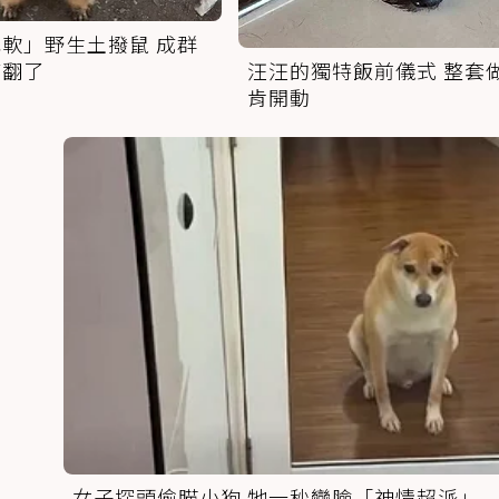
軟」野生土撥鼠 成群
萌翻了
汪汪的獨特飯前儀式 整套
肯開動
女子探頭偷瞄小狗 牠一秒變臉「神情超派」