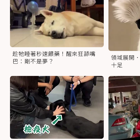
趁牠睡著秒速餵藥！醒來狂舔嘴
領域展開．
巴：剛不是夢？
十足