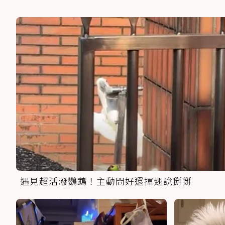
遇見超活潑鸚鵡！主動問好還揮翅說掰掰