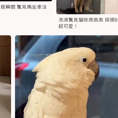
叛瞬間 驚見媽坐車沒
洗澡驚見貓咪爬高高 探頭
超可愛！