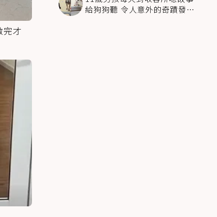
給狗狗聽 令人意外的奇蹟發生
感動全網
做完才