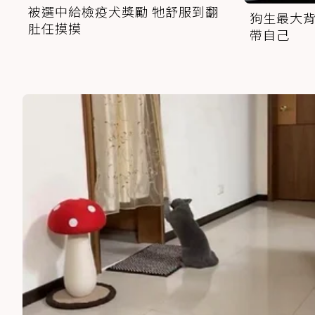
被選中給檢疫犬獎勵 牠舒服到翻
狗生最大背
肚任摸摸
帶自己