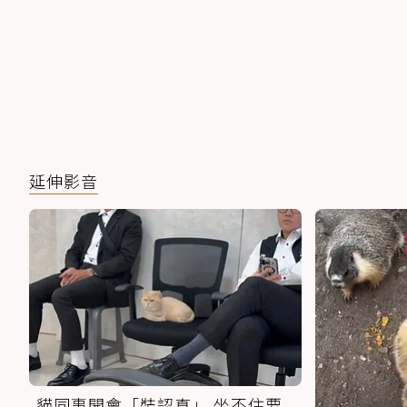
延伸影音
貓同事開會「裝認真」 坐不住要