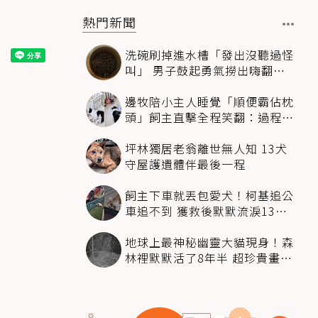
熱門新聞
洗碗刷掉進水槽「發出沒聽過怪
叫」 男子鼓起勇氣撈出嗨翻：
超可愛
邊牧陪小主人睡覺「順便霸佔枕
頭」飼主直擊全程笑翻：過程絲
滑到太自然
坪林獨居老翁離世無人知 13犬
守屋護遺體伴最後一程
飼主下車就丟包愛犬！柯基追公
車追不到 獲救後默默流淚13萬
人心都碎了
地球上最神秘幽靈大貓現身！森
林裡默默活了8年半 超珍貴畫面
科學家嗨翻