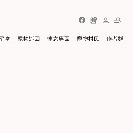
星室
寵物迷因
悼念專區
寵物村民
作者群