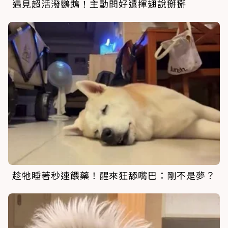
遇見超活潑鸚鵡！主動問好還揮翅說掰掰
趁牠睡著秒速餵藥！醒來狂舔嘴巴：剛不是夢？