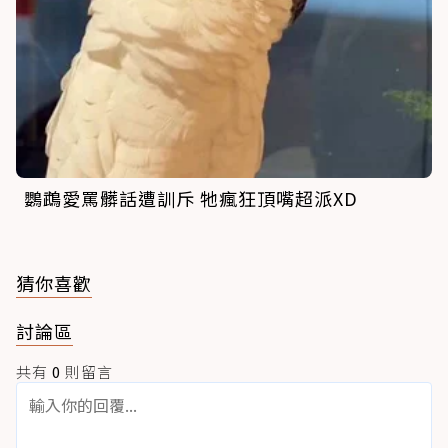
鸚鵡愛罵髒話遭訓斥 牠瘋狂頂嘴超派XD
猜你喜歡
討論區
共有
0
則留言