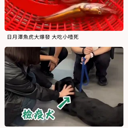
日月潭魚虎大爆發 大吃小噎死