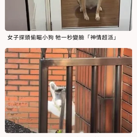
女子探頭偷瞄小狗 牠一秒變臉「神情超派」