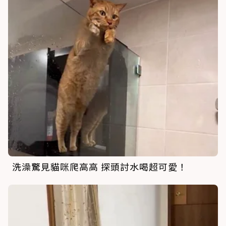
洗澡驚見貓咪爬高高 探頭討水喝超可愛！