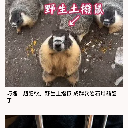
巧遇「超肥軟」野生土撥鼠 成群躺岩石堆萌翻
了