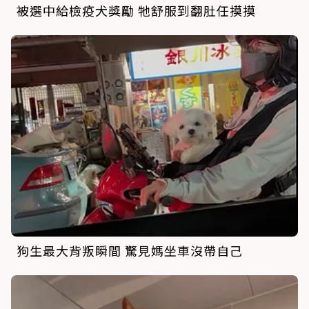
被選中給檢疫犬獎勵 牠舒服到翻肚任摸摸
狗生最大背叛瞬間 驚見媽坐車沒帶自己