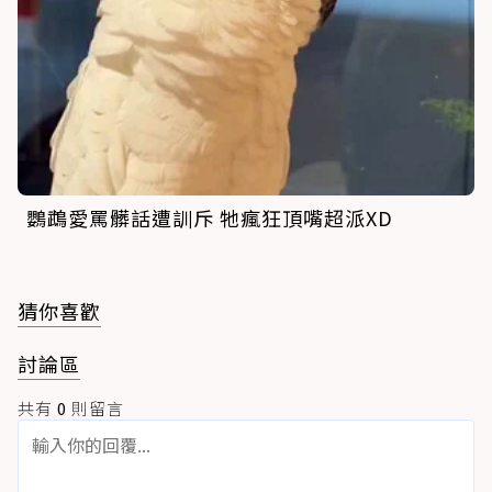
鸚鵡愛罵髒話遭訓斥 牠瘋狂頂嘴超派XD
猜你喜歡
討論區
共有
0
則留言