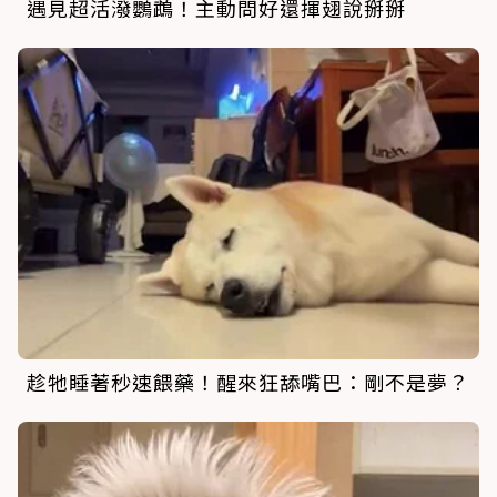
遇見超活潑鸚鵡！主動問好還揮翅說掰掰
趁牠睡著秒速餵藥！醒來狂舔嘴巴：剛不是夢？