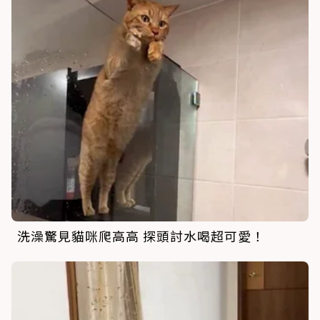
洗澡驚見貓咪爬高高 探頭討水喝超可愛！