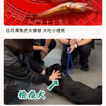
日月潭魚虎大爆發 大吃小噎死