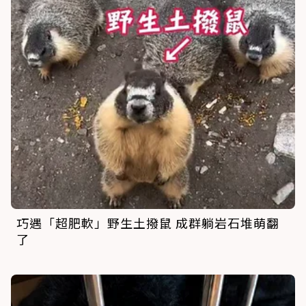
巧遇「超肥軟」野生土撥鼠 成群躺岩石堆萌翻
了