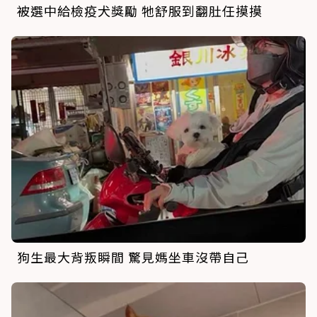
被選中給檢疫犬獎勵 牠舒服到翻肚任摸摸
狗生最大背叛瞬間 驚見媽坐車沒帶自己