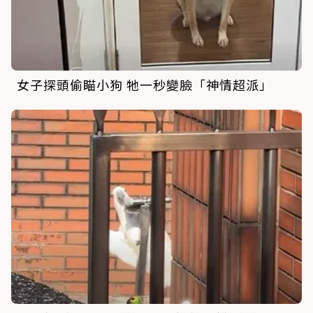
女子探頭偷瞄小狗 牠一秒變臉「神情超派」