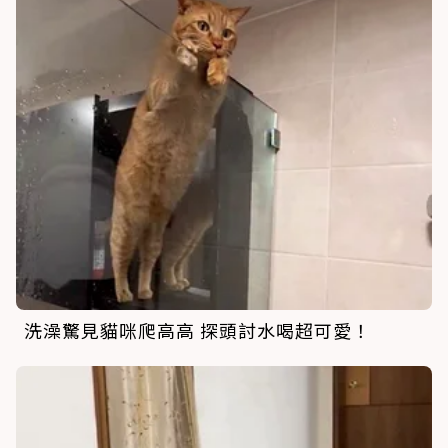
洗澡驚見貓咪爬高高 探頭討水喝超可愛！