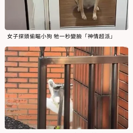
女子探頭偷瞄小狗 牠一秒變臉「神情超派」