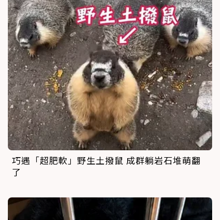
巧遇「超肥軟」野生土撥鼠 成群躺岩石堆萌翻
了