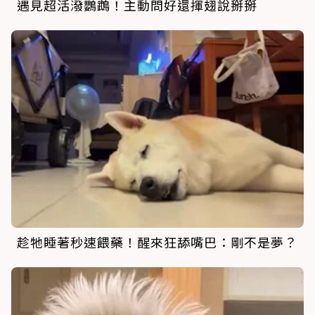
遇見超活潑鸚鵡！主動問好還揮翅說掰掰
趁牠睡著秒速餵藥！醒來狂舔嘴巴：剛不是夢？