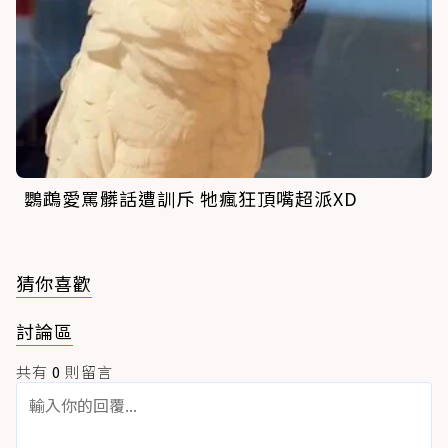
鸚鵡愛罵髒話遭訓斥 牠瘋狂頂嘴超派XD
猜你喜歡
討論區
共有
0
則留言