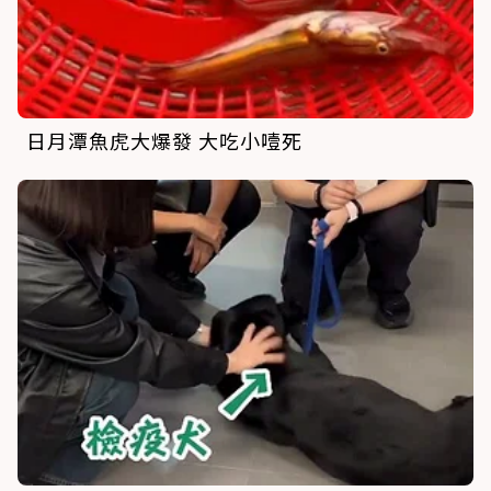
日月潭魚虎大爆發 大吃小噎死