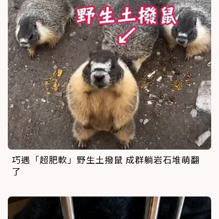
巧遇「超肥軟」野生土撥鼠 成群躺岩石堆萌翻
了