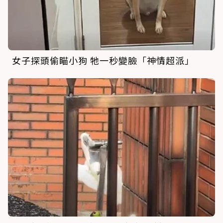
女子探頭偷瞄小狗 牠一秒變臉「神情超派」