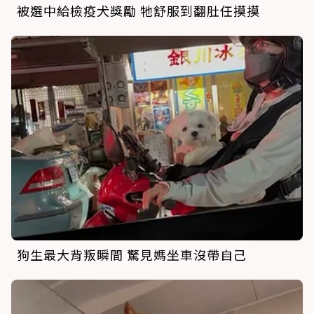
被選中給檢疫犬獎勵 牠舒服到翻肚任摸摸
狗生最大背叛瞬間 驚見媽坐車沒帶自己