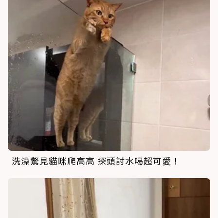
洗澡驚見貓咪爬高高 探頭討水喝超可愛！