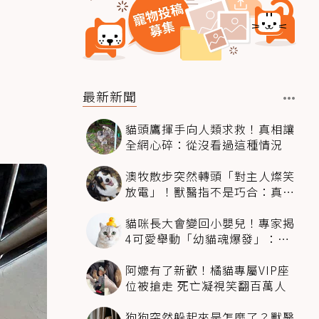
最新新聞
貓頭鷹揮手向人類求救！真相讓
全網心碎：從沒看過這種情況
澳牧散步突然轉頭「對主人燦笑
放電」！獸醫指不是巧合：真相
超窩心
貓咪長大會變回小嬰兒！專家揭
4可愛舉動「幼貓魂爆發」：本
喵還想當寶寶～
阿嬤有了新歡！橘貓專屬VIP座
位被搶走 死亡凝視笑翻百萬人
狗狗突然躲起來是怎麼了？獸醫