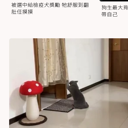
被選中給檢疫犬獎勵 牠舒服到翻
狗生最大背
肚任摸摸
帶自己