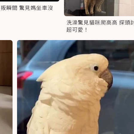
叛瞬間 驚見媽坐車沒
洗澡驚見貓咪爬高高 探頭
超可愛！