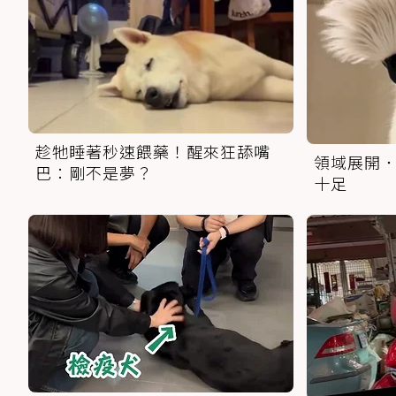
趁牠睡著秒速餵藥！醒來狂舔嘴
領域展開．
巴：剛不是夢？
十足