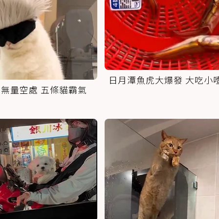
日月潭魚虎大爆發 大吃小
無量空處 五條貓霸氣