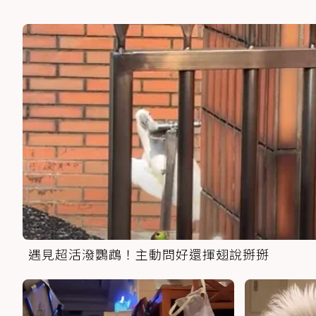
遇見超活潑鸚鵡！主動問好還揮翅說掰掰