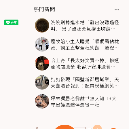
熱門新聞
洗碗刷掉進水槽「發出沒聽過怪
叫」 男子鼓起勇氣撈出嗨翻：
超可愛
邊牧陪小主人睡覺「順便霸佔枕
頭」飼主直擊全程笑翻：過程絲
滑到太自然
哈士奇「長太好笑賣不掉」慘遭
寵物店拋棄 收容所安排送養活
動還是沒人要
狗狗發現「隔壁新鄰居職業」天
天翻陽台報到！超爽模樣網笑
翻：進到遊樂園
坪林獨居老翁離世無人知 13犬
守屋護遺體伴最後一程