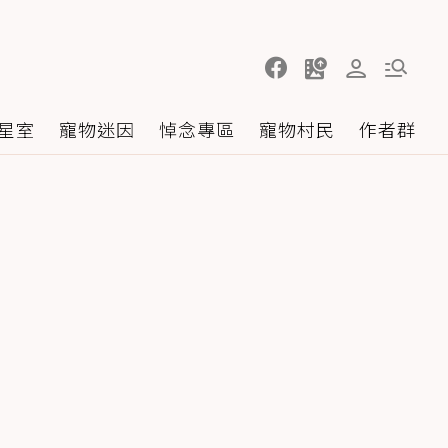
星室
寵物迷因
悼念專區
寵物村民
作者群