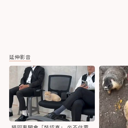
延伸影音
貓同事開會「裝認真」 坐不住要