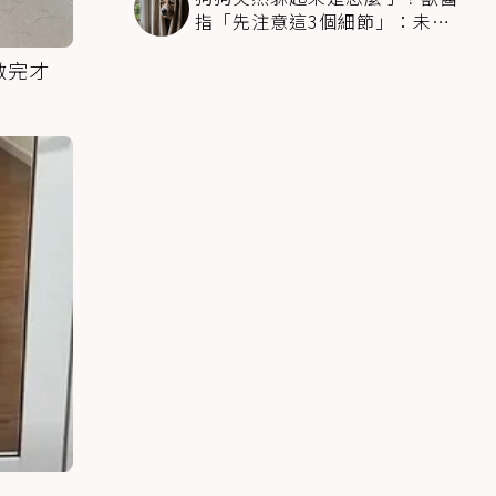
指「先注意這3個細節」：未必
是害怕
做完才