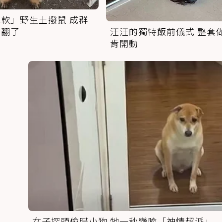
軟」野生土撥鼠 成群
萌翻了
汪汪的獨特飯前儀式 整套
肯開動
女子探頭偷瞄小狗 牠一秒變臉「神情超派」