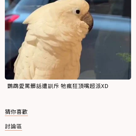
鸚鵡愛罵髒話遭訓斥 牠瘋狂頂嘴超派XD
猜你喜歡
討論區