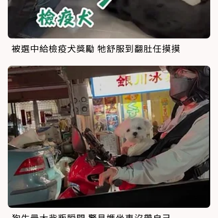
被選中給檢疫犬獎勵 牠舒服到翻肚任摸摸
狗生最大背叛瞬間 驚見媽坐車沒帶自己