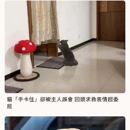
貓「手卡住」卻被主人誤會 回頭求救表情超委
屈