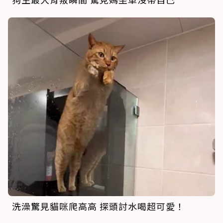
洗澡驚見貓咪爬高高 探頭討水喝超可愛！