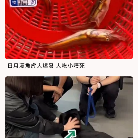
日月潭魚虎大爆發 大吃小噎死