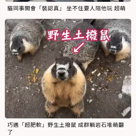
貓同事開會「裝認真」 坐不住要人陪他玩 超萌
巧遇「超肥軟」野生土撥鼠 成群躺岩石堆萌翻
了