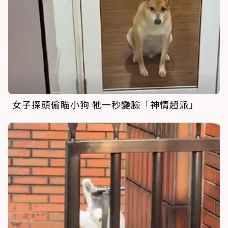
女子探頭偷瞄小狗 牠一秒變臉「神情超派」