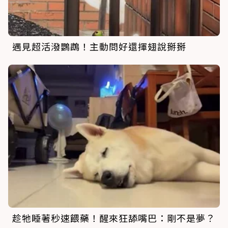
遇見超活潑鸚鵡！主動問好還揮翅說掰掰
趁牠睡著秒速餵藥！醒來狂舔嘴巴：剛不是夢？