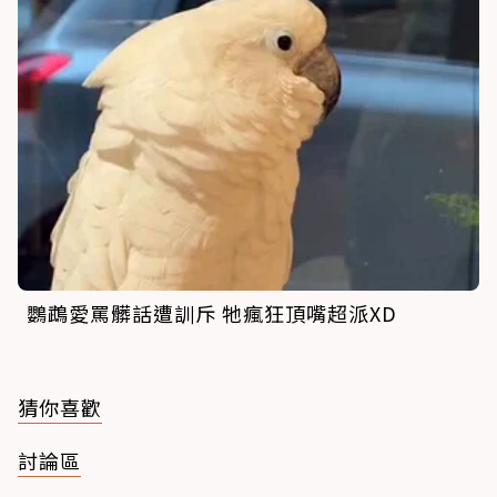
鸚鵡愛罵髒話遭訓斥 牠瘋狂頂嘴超派XD
猜你喜歡
討論區