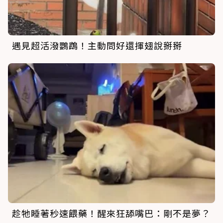
遇見超活潑鸚鵡！主動問好還揮翅說掰掰
趁牠睡著秒速餵藥！醒來狂舔嘴巴：剛不是夢？