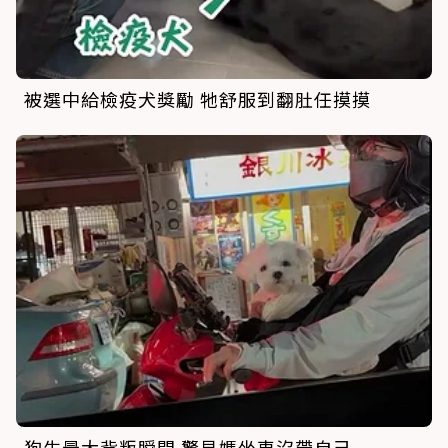
被選中給檢疫犬獎勵 牠舒服到翻肚任摸摸
狗生最大背叛瞬間 驚見媽坐車沒帶自己