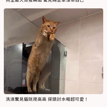
洗澡驚見貓咪爬高高 探頭討水喝超可愛！