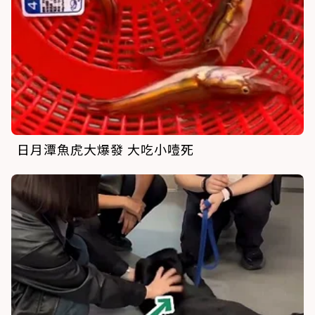
日月潭魚虎大爆發 大吃小噎死