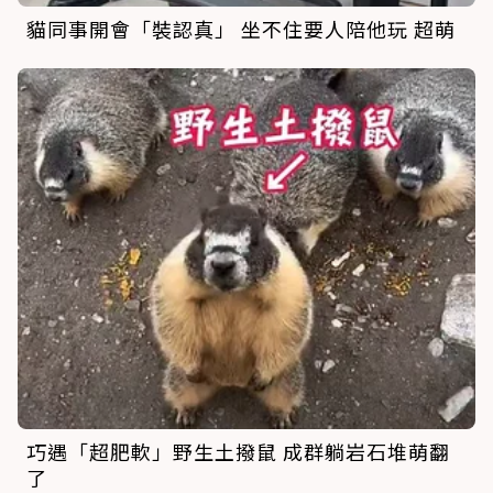
貓同事開會「裝認真」 坐不住要人陪他玩 超萌
巧遇「超肥軟」野生土撥鼠 成群躺岩石堆萌翻
了