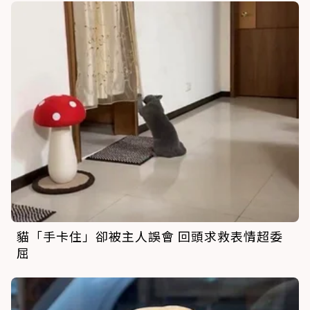
貓「手卡住」卻被主人誤會 回頭求救表情超委
屈