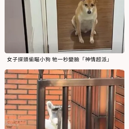
女子探頭偷瞄小狗 牠一秒變臉「神情超派」