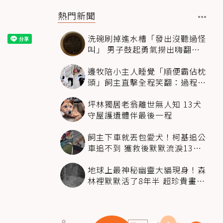
熱門新聞
洗碗刷掉進水槽「發出沒聽過怪
叫」 男子鼓起勇氣撈出嗨翻：
超可愛
邊牧陪小主人睡覺「順便霸佔枕
頭」飼主直擊全程笑翻：過程絲
滑到太自然
坪林獨居老翁離世無人知 13犬
守屋護遺體伴最後一程
飼主下車就丟包愛犬！柯基追公
車追不到 獲救後默默流淚13萬
人心都碎了
地球上最神秘幽靈大貓現身！森
林裡默默活了8年半 超珍貴畫面
科學家嗨翻