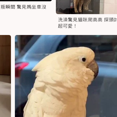
叛瞬間 驚見媽坐車沒
洗澡驚見貓咪爬高高 探頭
超可愛！