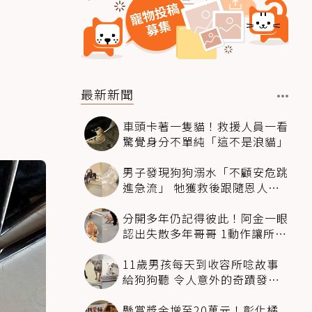
最新新聞
車頭卡著一隻貓！救援人員一看
驚覺身分不單純「這不是浪貓」
男子發現狗狗溺水「不顧安危跳
進急流」 牠獲救後跟隨恩人不
停搖尾致謝
分開多年仍記得彼此！阿金一眼
認出失散多年哥哥 1動作讓所有
人都哭了
11歲男孩每天到收容所唸故事
給狗狗聽 令人意外的奇蹟發生
感動全網
懸賞獎金增至20萬元！彰化橘