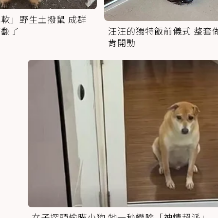
軟」野生土撥鼠 成群
萌翻了
汪汪的獨特飯前儀式 整套
肯開動
女子探頭偷瞄小狗 牠一秒變臉「神情超派」