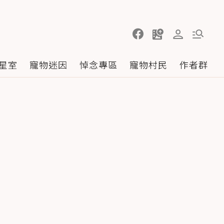
星室
寵物迷因
悼念專區
寵物村民
作者群