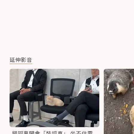
延伸影音
貓同事開會「裝認真」 坐不住要