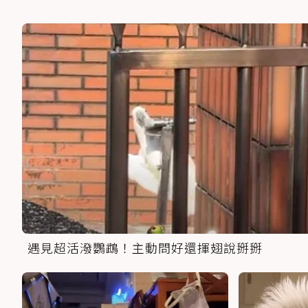
遇見超活潑鸚鵡！主動問好還揮翅說掰掰