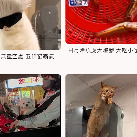
日月潭魚虎大爆發 大吃小
無量空處 五條貓霸氣