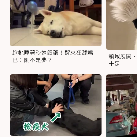
趁牠睡著秒速餵藥！醒來狂舔嘴
領域展開．
巴：剛不是夢？
十足