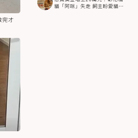
貓「阿咪」失走 飼主盼愛貓趕
快回家
做完才