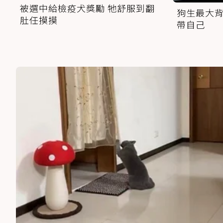
被選中給檢疫犬獎勵 牠舒服到翻
狗生最大背
肚任摸摸
帶自己