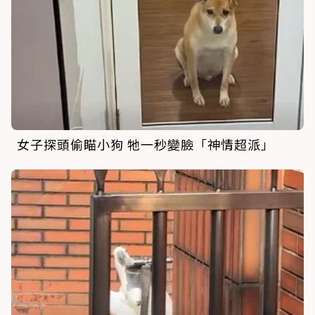
女子探頭偷瞄小狗 牠一秒變臉「神情超派」