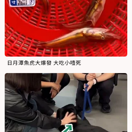
日月潭魚虎大爆發 大吃小噎死