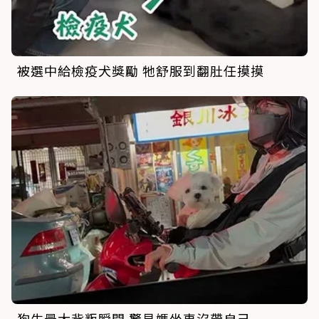
被選中給檢疫犬獎勵 牠舒服到翻肚任摸摸
狗生最大背叛瞬間 驚見媽坐車沒帶自己