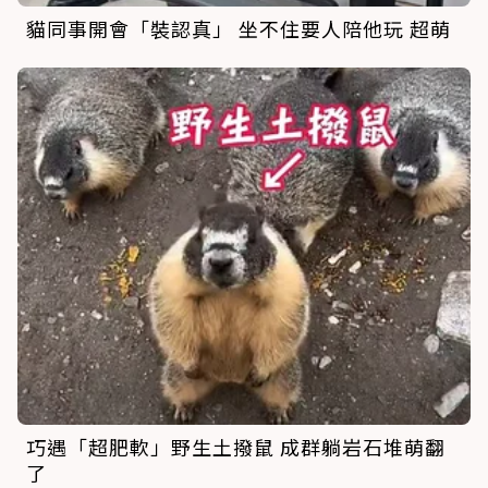
貓同事開會「裝認真」 坐不住要人陪他玩 超萌
巧遇「超肥軟」野生土撥鼠 成群躺岩石堆萌翻
了