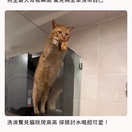
洗澡驚見貓咪爬高高 探頭討水喝超可愛！