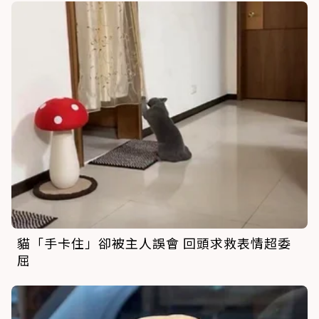
貓「手卡住」卻被主人誤會 回頭求救表情超委
屈