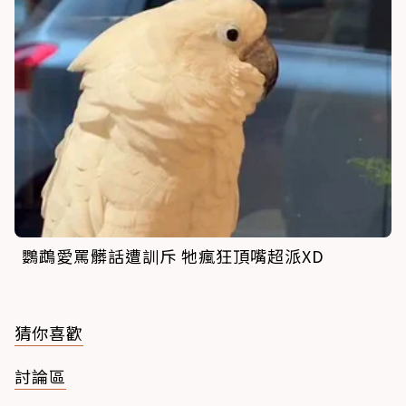
鸚鵡愛罵髒話遭訓斥 牠瘋狂頂嘴超派XD
猜你喜歡
討論區