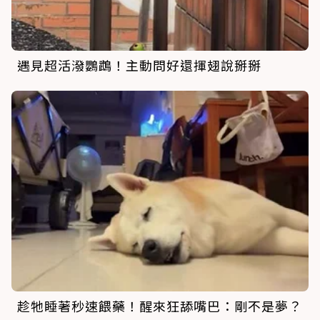
遇見超活潑鸚鵡！主動問好還揮翅說掰掰
趁牠睡著秒速餵藥！醒來狂舔嘴巴：剛不是夢？