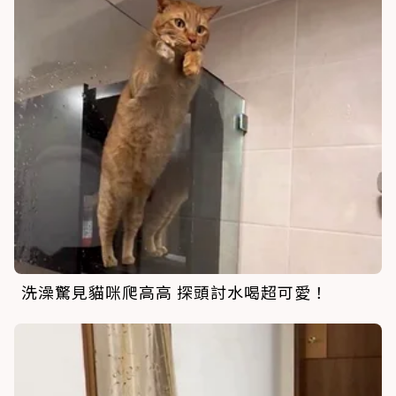
洗澡驚見貓咪爬高高 探頭討水喝超可愛！