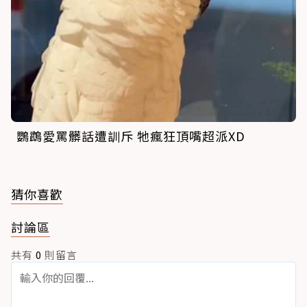
鸚鵡愛罵髒話遭訓斥 牠瘋狂頂嘴超派XD
猜你喜歡
討論區
共有
0
則留言