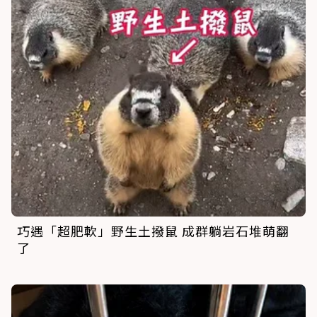
巧遇「超肥軟」野生土撥鼠 成群躺岩石堆萌翻
了