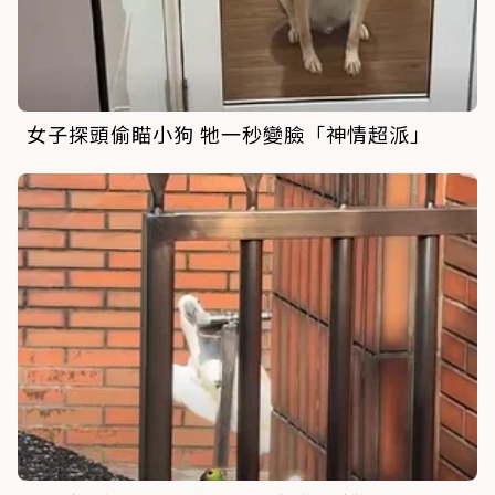
女子探頭偷瞄小狗 牠一秒變臉「神情超派」