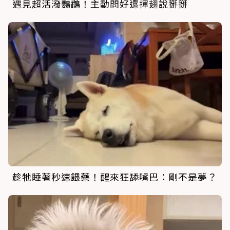
遇見超活潑鸚鵡！主動問好還揮翅說掰掰
趁牠睡著秒速餵藥！醒來狂舔嘴巴：剛不是夢？