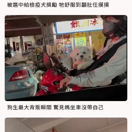
被選中給檢疫犬獎勵 牠舒服到翻肚任摸摸
狗生最大背叛瞬間 驚見媽坐車沒帶自己