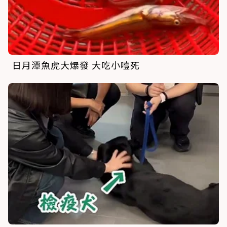
日月潭魚虎大爆發 大吃小噎死