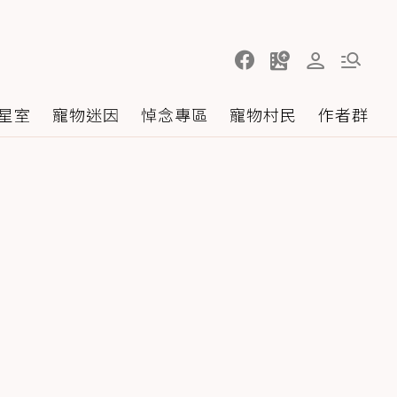
星室
寵物迷因
悼念專區
寵物村民
作者群