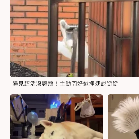
遇見超活潑鸚鵡！主動問好還揮翅說掰掰