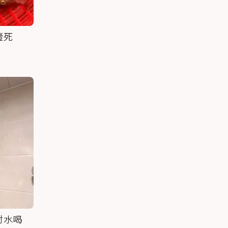
噎死
討水喝