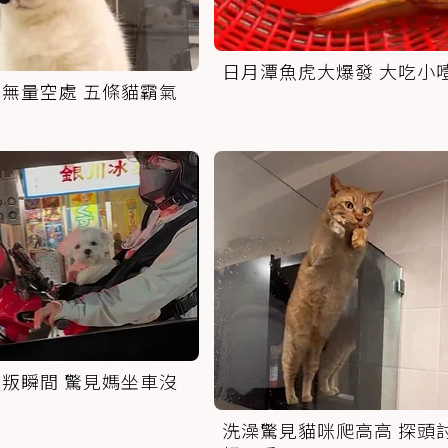
日月潭魚虎大爆發 大吃小
無量空處 五條貓霸氣
叛瞬間 驚見媽坐車沒
洗澡驚見貓咪爬高高 探頭