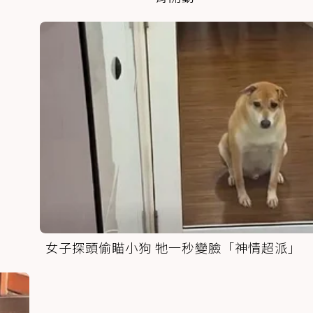
女子探頭偷瞄小狗 牠一秒變臉「神情超派」