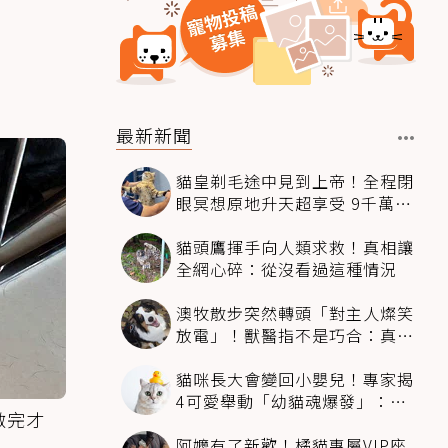
最新新聞
貓皇剃毛途中見到上帝！全程閉
眼冥想原地升天超享受 9千萬人
笑翻
貓頭鷹揮手向人類求救！真相讓
全網心碎：從沒看過這種情況
澳牧散步突然轉頭「對主人燦笑
放電」！獸醫指不是巧合：真相
超窩心
貓咪長大會變回小嬰兒！專家揭
4可愛舉動「幼貓魂爆發」：本
做完才
喵還想當寶寶～
阿嬤有了新歡！橘貓專屬VIP座