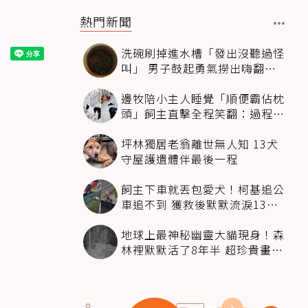
熱門新聞
洗碗刷掉進水槽「發出沒聽過怪
叫」 男子鼓起勇氣撈出嗨翻：
超可愛
邊牧陪小主人睡覺「順便霸佔枕
頭」飼主直擊全程笑翻：過程絲
滑到太自然
坪林獨居老翁離世無人知 13犬
守屋護遺體伴最後一程
飼主下車就丟包愛犬！柯基追公
車追不到 獲救後默默流淚13萬
人心都碎了
地球上最神秘幽靈大貓現身！森
林裡默默活了8年半 超珍貴畫面
科學家嗨翻