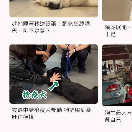
趁牠睡著秒速餵藥！醒來狂舔嘴
領域展開．
巴：剛不是夢？
十足
被選中給檢疫犬獎勵 牠舒服到翻
狗生最大背
肚任摸摸
帶自己