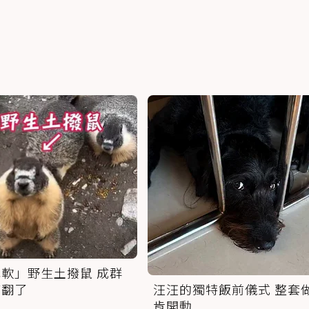
軟」野生土撥鼠 成群
萌翻了
汪汪的獨特飯前儀式 整套
肯開動