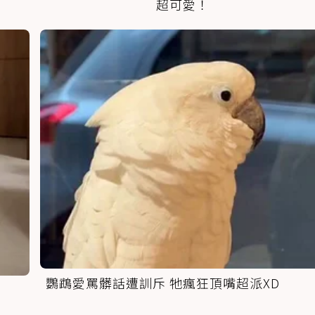
超可愛！
鸚鵡愛罵髒話遭訓斥 牠瘋狂頂嘴超派XD