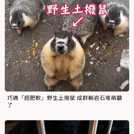
巧遇「超肥軟」野生土撥鼠 成群躺岩石堆萌翻
了