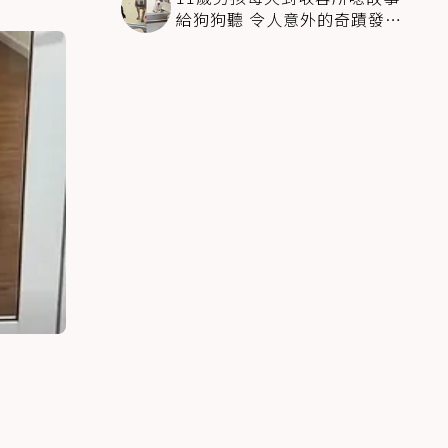
給狗狗聽 令人意外的奇蹟發生
感動全網