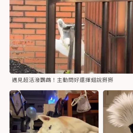
遇見超活潑鸚鵡！主動問好還揮翅說掰掰