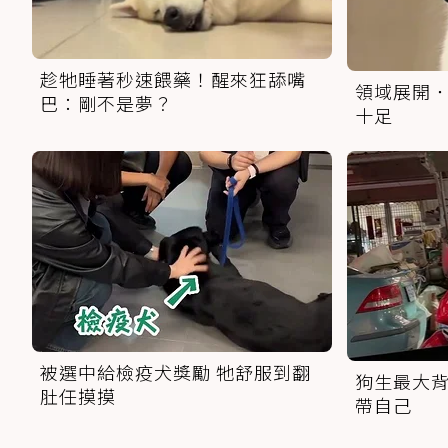
趁牠睡著秒速餵藥！醒來狂舔嘴
領域展開．
巴：剛不是夢？
十足
被選中給檢疫犬獎勵 牠舒服到翻
狗生最大背
肚任摸摸
帶自己