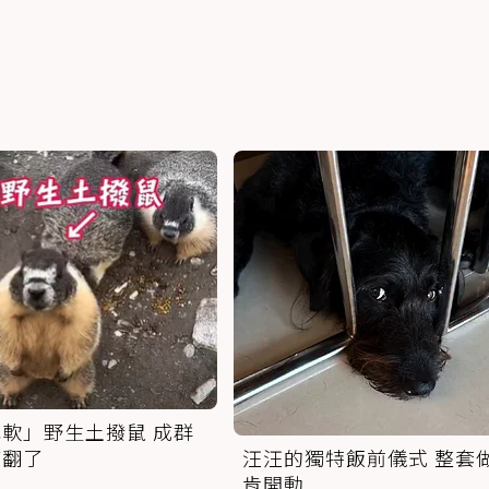
軟」野生土撥鼠 成群
萌翻了
汪汪的獨特飯前儀式 整套
肯開動