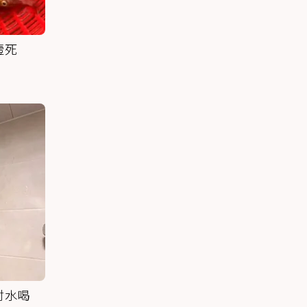
噎死
討水喝