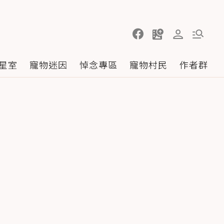
星室
寵物迷因
悼念專區
寵物村民
作者群