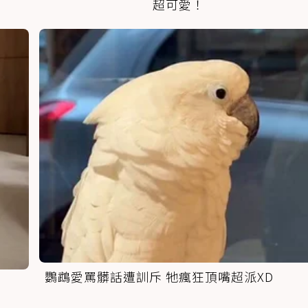
超可愛！
鸚鵡愛罵髒話遭訓斥 牠瘋狂頂嘴超派XD