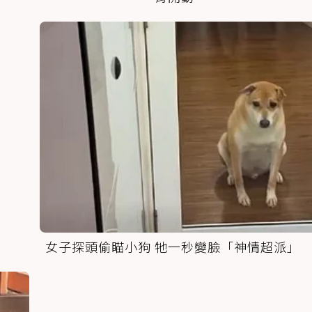
女子探頭偷瞄小狗 牠一秒變臉「神情超派」