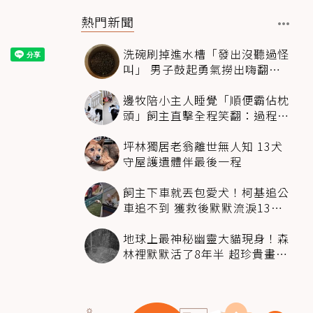
熱門新聞
洗碗刷掉進水槽「發出沒聽過怪
叫」 男子鼓起勇氣撈出嗨翻：
超可愛
邊牧陪小主人睡覺「順便霸佔枕
頭」飼主直擊全程笑翻：過程絲
滑到太自然
坪林獨居老翁離世無人知 13犬
守屋護遺體伴最後一程
飼主下車就丟包愛犬！柯基追公
車追不到 獲救後默默流淚13萬
人心都碎了
地球上最神秘幽靈大貓現身！森
林裡默默活了8年半 超珍貴畫面
科學家嗨翻