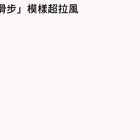
滑步」模樣超拉風