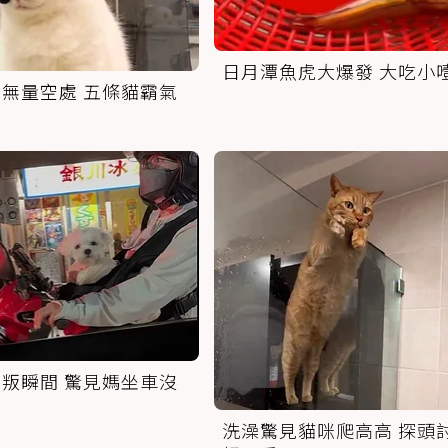
日月潭魚虎大爆發 大吃小
無量空處 五條貓霸氣
叛瞬間 驚見媽坐車沒
洗澡驚見貓咪爬高高 探頭