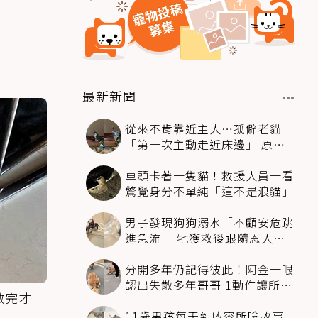
最新新聞
從來不肯靠近主人…孤僻老貓
「第一次主動走近床邊」 原因
暖哭網友
車頭卡著一隻貓！救援人員一看
驚覺身分不單純「這不是浪貓」
男子發現狗狗溺水「不顧安危跳
進急流」 牠獲救後跟隨恩人不
停搖尾致謝
分開多年仍記得彼此！阿金一眼
認出失散多年哥哥 1動作讓所有
做完才
人都哭了
11歲男孩每天到收容所唸故事