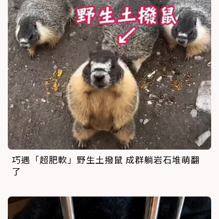
巧遇「超肥軟」野生土撥鼠 成群躺岩石堆萌翻
了