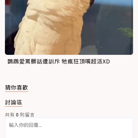
鸚鵡愛罵髒話遭訓斥 牠瘋狂頂嘴超派XD
猜你喜歡
討論區
共有
0
則留言