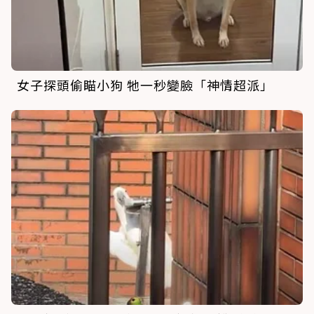
女子探頭偷瞄小狗 牠一秒變臉「神情超派」