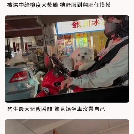
被選中給檢疫犬獎勵 牠舒服到翻肚任摸摸
狗生最大背叛瞬間 驚見媽坐車沒帶自己