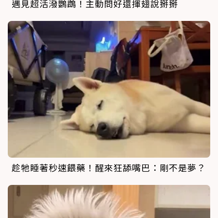
遇見超活潑鸚鵡！主動問好還揮翅說掰掰
趁牠睡著秒速餵藥！醒來狂舔嘴巴：剛不是夢？