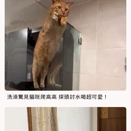
洗澡驚見貓咪爬高高 探頭討水喝超可愛！