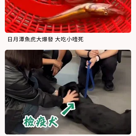
日月潭魚虎大爆發 大吃小噎死