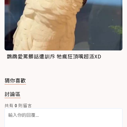
鸚鵡愛罵髒話遭訓斥 牠瘋狂頂嘴超派XD
猜你喜歡
討論區
共有
0
則留言