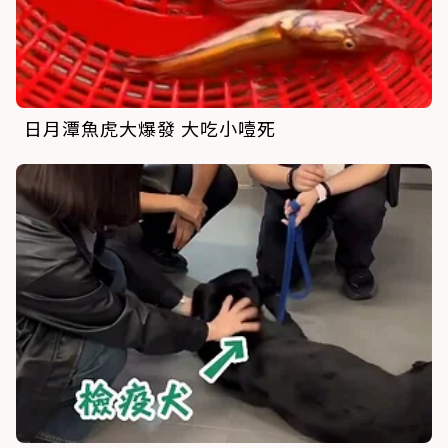
日月潭魚虎大爆發 大吃小噎死