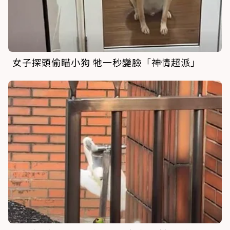
女子探頭偷瞄小狗 牠一秒變臉「神情超派」