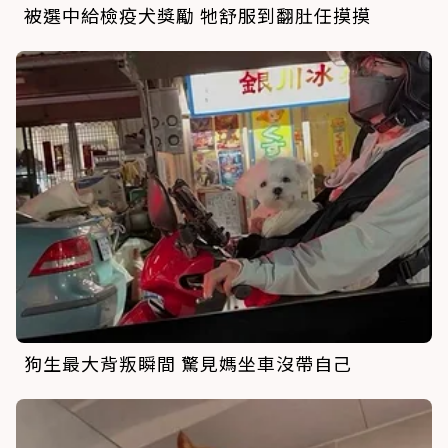
被選中給檢疫犬獎勵 牠舒服到翻肚任摸摸
狗生最大背叛瞬間 驚見媽坐車沒帶自己