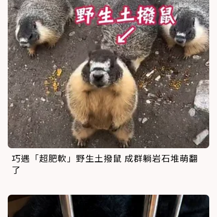
巧遇「超肥軟」野生土撥鼠 成群躺岩石堆萌翻
了