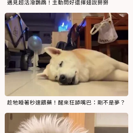
遇見超活潑鸚鵡！主動問好還揮翅說掰掰
趁牠睡著秒速餵藥！醒來狂舔嘴巴：剛不是夢？