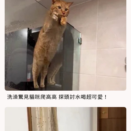
洗澡驚見貓咪爬高高 探頭討水喝超可愛！