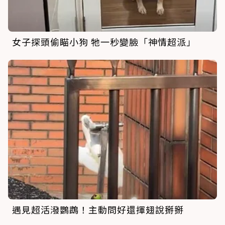
女子探頭偷瞄小狗 牠一秒變臉「神情超派」
遇見超活潑鸚鵡！主動問好還揮翅說掰掰