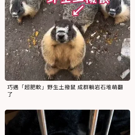
巧遇「超肥軟」野生土撥鼠 成群躺岩石堆萌翻
了