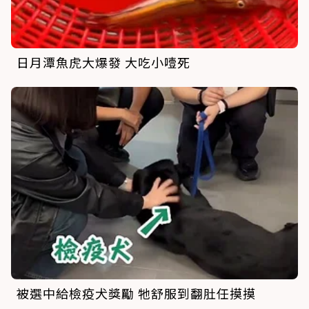
日月潭魚虎大爆發 大吃小噎死
被選中給檢疫犬獎勵 牠舒服到翻肚任摸摸