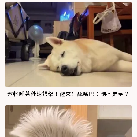
趁牠睡著秒速餵藥！醒來狂舔嘴巴：剛不是夢？