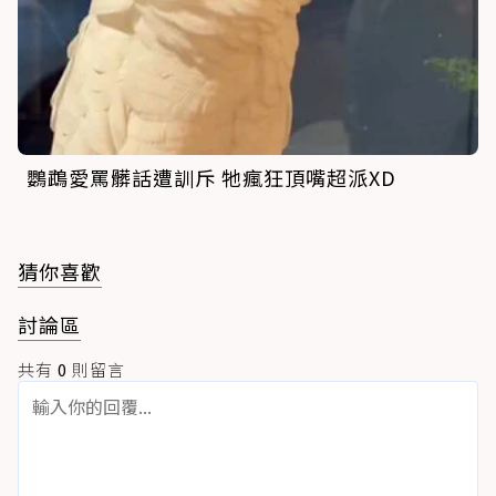
鸚鵡愛罵髒話遭訓斥 牠瘋狂頂嘴超派XD
猜你喜歡
討論區
共有
0
則留言