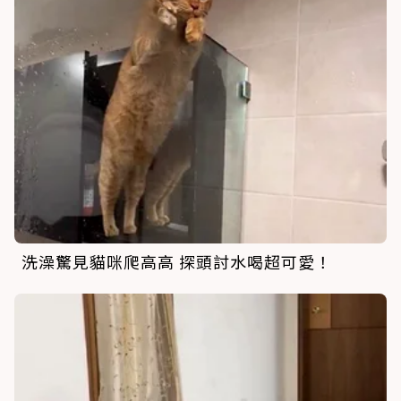
洗澡驚見貓咪爬高高 探頭討水喝超可愛！