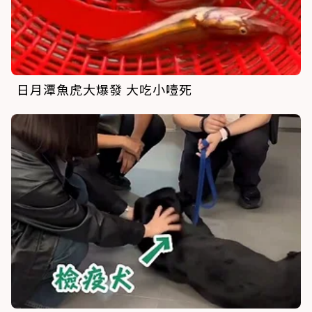
日月潭魚虎大爆發 大吃小噎死