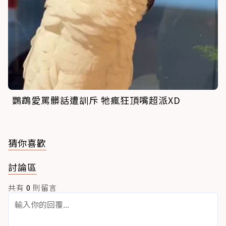
鸚鵡愛罵髒話遭訓斥 牠瘋狂頂嘴超派XD
猜你喜歡
討論區
共有
0
則留言