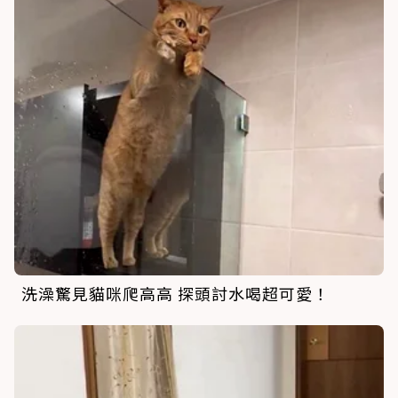
洗澡驚見貓咪爬高高 探頭討水喝超可愛！