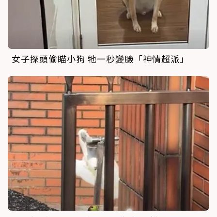
女子探頭偷瞄小狗 牠一秒變臉「神情超派」