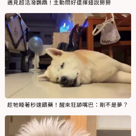
遇見超活潑鸚鵡！主動問好還揮翅說掰掰
趁牠睡著秒速餵藥！醒來狂舔嘴巴：剛不是夢？