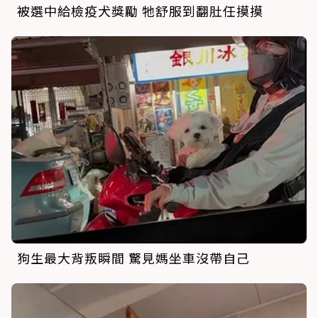
被選中給檢疫犬獎勵 牠舒服到翻肚任摸摸
狗生最大背叛瞬間 驚見媽坐車沒帶自己