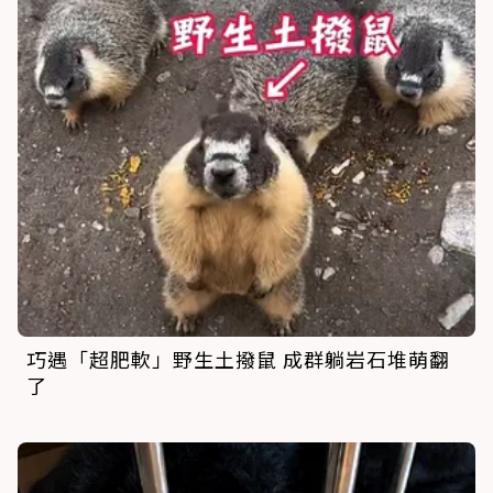
巧遇「超肥軟」野生土撥鼠 成群躺岩石堆萌翻
了