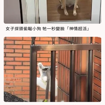
女子探頭偷瞄小狗 牠一秒變臉「神情超派」