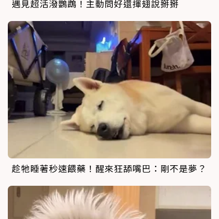
遇見超活潑鸚鵡！主動問好還揮翅說掰掰
趁牠睡著秒速餵藥！醒來狂舔嘴巴：剛不是夢？