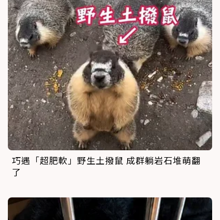
巧遇「超肥軟」野生土撥鼠 成群躺岩石堆萌翻
了