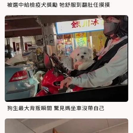
被選中給檢疫犬獎勵 牠舒服到翻肚任摸摸
狗生最大背叛瞬間 驚見媽坐車沒帶自己