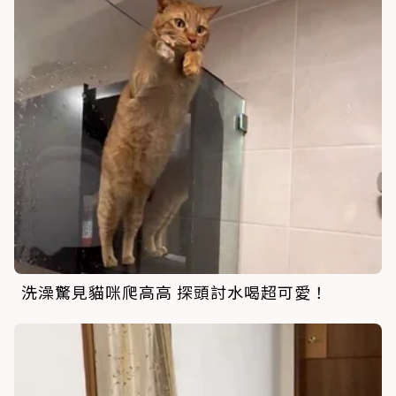
洗澡驚見貓咪爬高高 探頭討水喝超可愛！