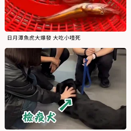
日月潭魚虎大爆發 大吃小噎死