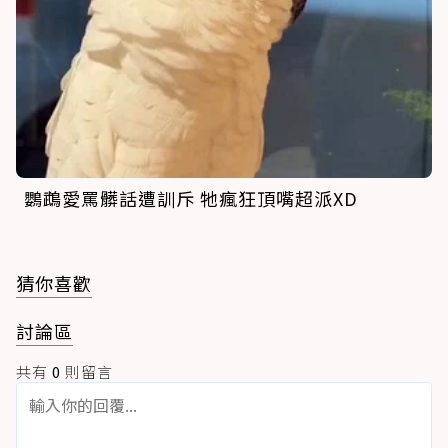
鸚鵡愛罵髒話遭訓斥 牠瘋狂頂嘴超派XD
猜你喜歡
討論區
共有
0
則留言