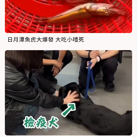
日月潭魚虎大爆發 大吃小噎死