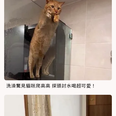
洗澡驚見貓咪爬高高 探頭討水喝超可愛！