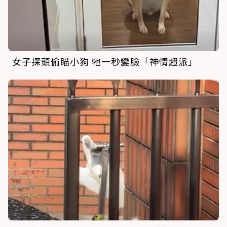
女子探頭偷瞄小狗 牠一秒變臉「神情超派」