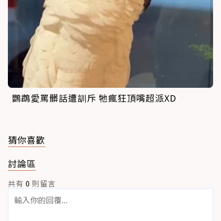
鸚鵡愛罵髒話遭訓斥 牠瘋狂頂嘴超派XD
猜你喜歡
討論區
共有
0
則留言