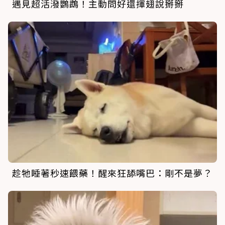
遇見超活潑鸚鵡！主動問好還揮翅說掰掰
趁牠睡著秒速餵藥！醒來狂舔嘴巴：剛不是夢？