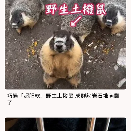
巧遇「超肥軟」野生土撥鼠 成群躺岩石堆萌翻
了