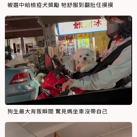
被選中給檢疫犬獎勵 牠舒服到翻肚任摸摸
狗生最大背叛瞬間 驚見媽坐車沒帶自己