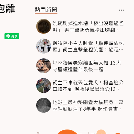
抱離
熱門新聞
洗碗刷掉進水槽「發出沒聽過怪
叫」 男子鼓起勇氣撈出嗨翻：
超可愛
邊牧陪小主人睡覺「順便霸佔枕
頭」飼主直擊全程笑翻：過程絲
滑到太自然
坪林獨居老翁離世無人知 13犬
守屋護遺體伴最後一程
飼主下車就丟包愛犬！柯基追公
車追不到 獲救後默默流淚13萬
人心都碎了
地球上最神秘幽靈大貓現身！森
林裡默默活了8年半 超珍貴畫面
科學家嗨翻