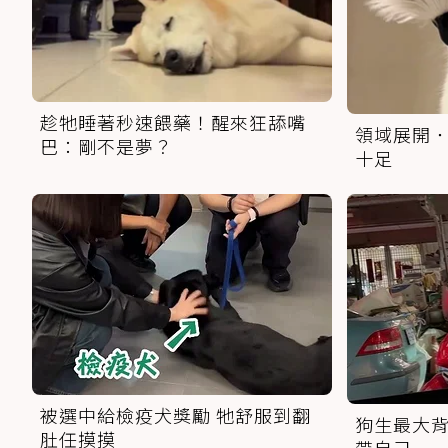
趁牠睡著秒速餵藥！醒來狂舔嘴
領域展開．
巴：剛不是夢？
十足
被選中給檢疫犬獎勵 牠舒服到翻
狗生最大背
肚任摸摸