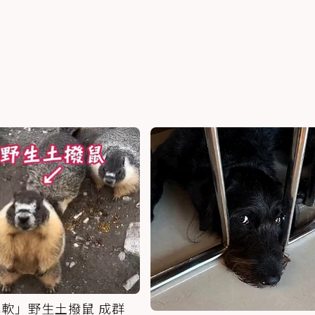
軟」野生土撥鼠 成群