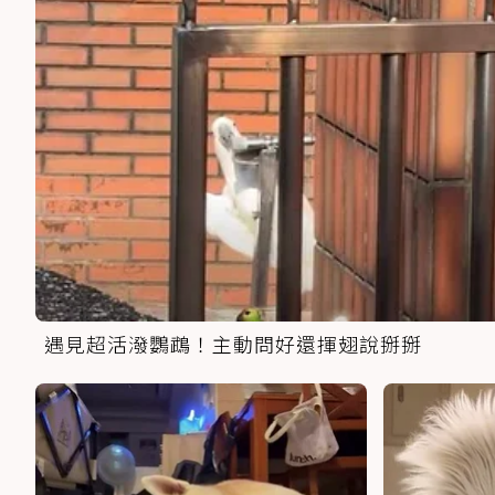
遇見超活潑鸚鵡！主動問好還揮翅說掰掰