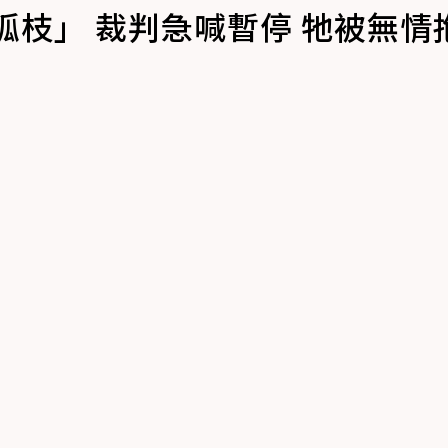
孤枝」 裁判急喊暫停 牠被無情