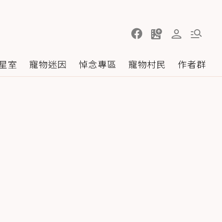
星室
寵物迷因
悼念專區
寵物村民
作者群