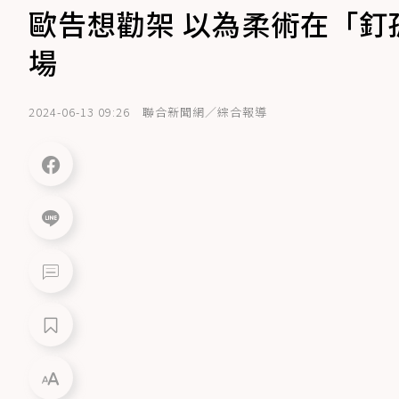
歐告想勸架 以為柔術在「釘
場
2024-06-13 09:26
聯合新聞網／綜合報導