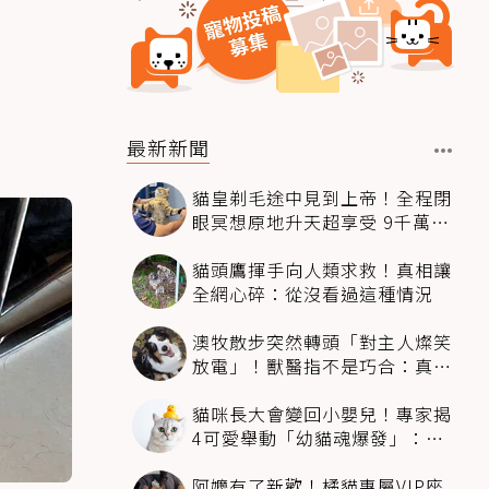
最新新聞
貓皇剃毛途中見到上帝！全程閉
眼冥想原地升天超享受 9千萬人
笑翻
貓頭鷹揮手向人類求救！真相讓
全網心碎：從沒看過這種情況
澳牧散步突然轉頭「對主人燦笑
放電」！獸醫指不是巧合：真相
超窩心
貓咪長大會變回小嬰兒！專家揭
4可愛舉動「幼貓魂爆發」：本
喵還想當寶寶～
阿嬤有了新歡！橘貓專屬VIP座