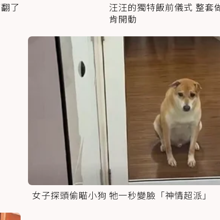
萌翻了
汪汪的獨特飯前儀式 整套
肯開動
女子探頭偷瞄小狗 牠一秒變臉「神情超派」