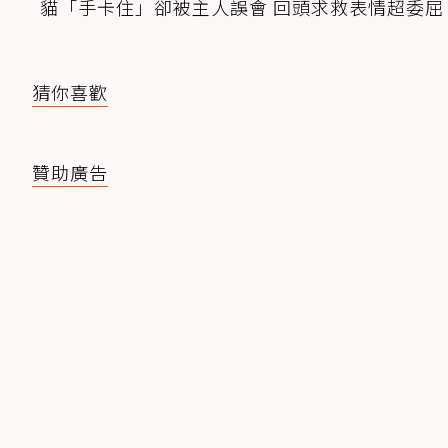
貓「手卡住」卻被主人誤會 回頭求救表情超委屈
猜你喜歡
贊助廣告