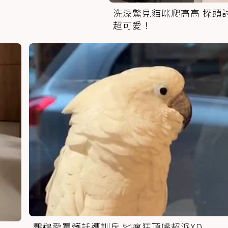
洗澡驚見貓咪爬高高 探頭
超可愛！
鸚鵡愛罵髒話遭訓斥 牠瘋狂頂嘴超派XD