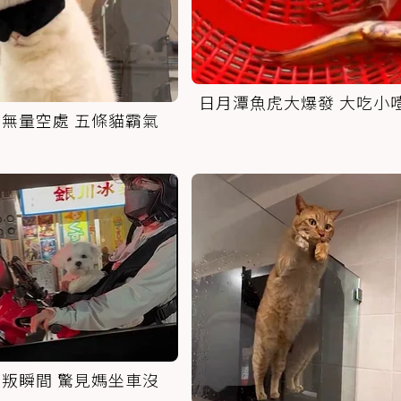
日月潭魚虎大爆發 大吃小
無量空處 五條貓霸氣
叛瞬間 驚見媽坐車沒