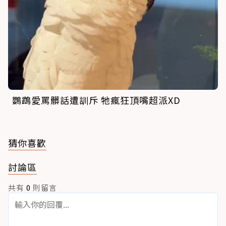
鸚鵡愛罵髒話遭訓斥 牠瘋狂頂嘴超派XD
猜你喜歡
討論區
共有
0
則留言