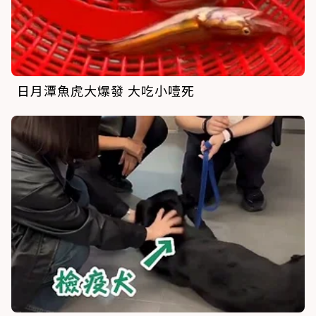
日月潭魚虎大爆發 大吃小噎死