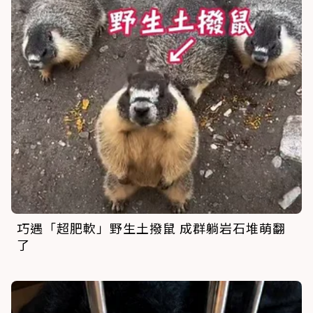
巧遇「超肥軟」野生土撥鼠 成群躺岩石堆萌翻
了