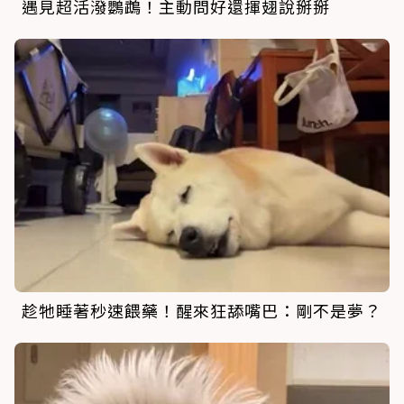
遇見超活潑鸚鵡！主動問好還揮翅說掰掰
趁牠睡著秒速餵藥！醒來狂舔嘴巴：剛不是夢？