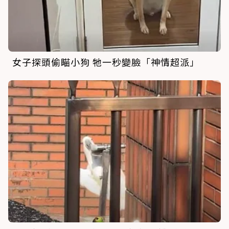
女子探頭偷瞄小狗 牠一秒變臉「神情超派」