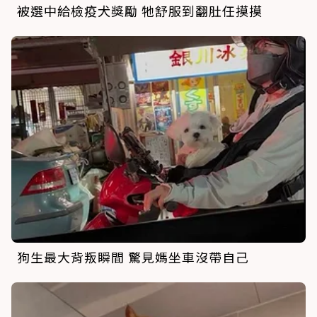
被選中給檢疫犬獎勵 牠舒服到翻肚任摸摸
狗生最大背叛瞬間 驚見媽坐車沒帶自己