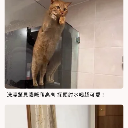
洗澡驚見貓咪爬高高 探頭討水喝超可愛！